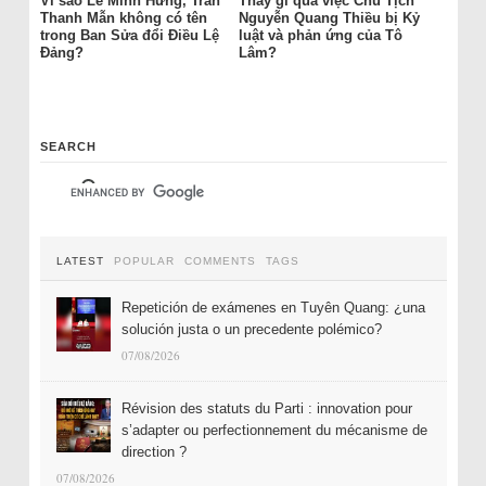
Vì sao Lê Minh Hưng, Trần
Thấy gì qua việc Chủ Tịch
Thanh Mẫn không có tên
Nguyễn Quang Thiều bị Kỷ
trong Ban Sửa đổi Điều Lệ
luật và phản ứng của Tô
Đảng?
Lâm?
SEARCH
LATEST
POPULAR
COMMENTS
TAGS
Repetición de exámenes en Tuyên Quang: ¿una
solución justa o un precedente polémico?
07/08/2026
Révision des statuts du Parti : innovation pour
s’adapter ou perfectionnement du mécanisme de
direction ?
07/08/2026