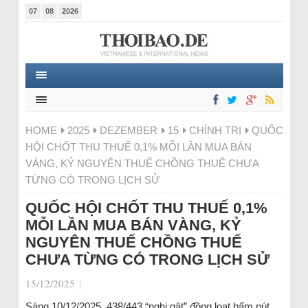
07
08
2026
HOME
2025
DEZEMBER
15
CHÍNH TRỊ
QUỐC
HỘI CHỐT THU THUẾ 0,1% MỖI LẦN MUA BÁN
VÀNG, KỶ NGUYÊN THUẾ CHỒNG THUẾ CHƯA
TỪNG CÓ TRONG LỊCH SỬ
QUỐC HỘI CHỐT THU THUẾ 0,1%
MỖI LẦN MUA BÁN VÀNG, KỶ
NGUYÊN THUẾ CHỒNG THUẾ
CHƯA TỪNG CÓ TRONG LỊCH SỬ
15/12/2025
|
Sáng 10/12/2025, 438/443 “nghị gật” đồng loạt bấm nút