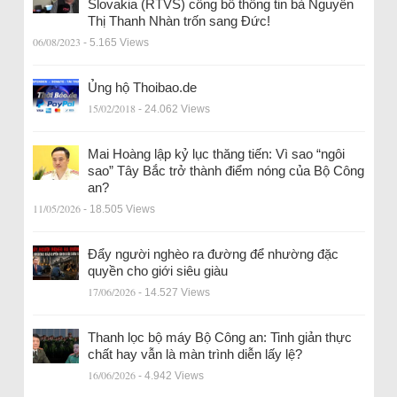
Slovakia (RTVS) công bố thông tin bà Nguyễn
Thị Thanh Nhàn trốn sang Đức!
06/08/2023
- 5.165 Views
Ủng hộ Thoibao.de
15/02/2018
- 24.062 Views
Mai Hoàng lập kỷ lục thăng tiến: Vì sao “ngôi
sao” Tây Bắc trở thành điểm nóng của Bộ Công
an?
11/05/2026
- 18.505 Views
Đẩy người nghèo ra đường để nhường đặc
quyền cho giới siêu giàu
17/06/2026
- 14.527 Views
Thanh lọc bộ máy Bộ Công an: Tinh giản thực
chất hay vẫn là màn trình diễn lấy lệ?
16/06/2026
- 4.942 Views