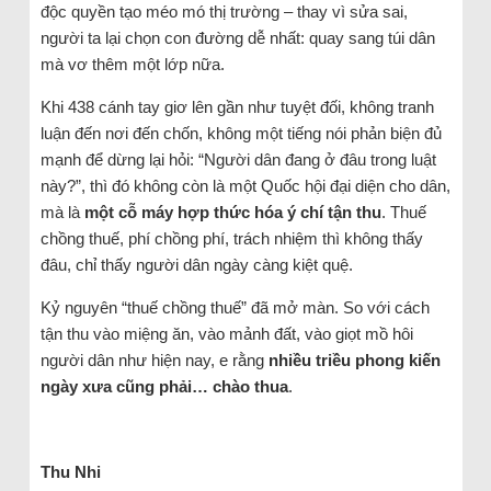
độc quyền tạo méo mó thị trường – thay vì sửa sai,
người ta lại chọn con đường dễ nhất: quay sang túi dân
mà vơ thêm một lớp nữa.
Khi 438 cánh tay giơ lên gần như tuyệt đối, không tranh
luận đến nơi đến chốn, không một tiếng nói phản biện đủ
mạnh để dừng lại hỏi: “Người dân đang ở đâu trong luật
này?”, thì đó không còn là một Quốc hội đại diện cho dân,
mà là
một cỗ máy hợp thức hóa ý chí tận thu
. Thuế
chồng thuế, phí chồng phí, trách nhiệm thì không thấy
đâu, chỉ thấy người dân ngày càng kiệt quệ.
Kỷ nguyên “thuế chồng thuế” đã mở màn. So với cách
tận thu vào miệng ăn, vào mảnh đất, vào giọt mồ hôi
người dân như hiện nay, e rằng
nhiều triều phong kiến
ngày xưa cũng phải… chào thua
.
Thu Nhi