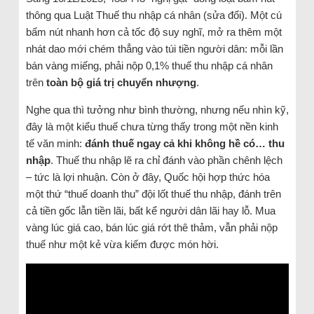
thông qua Luật Thuế thu nhập cá nhân (sửa đổi). Một cú
bấm nút nhanh hơn cả tốc độ suy nghĩ, mở ra thêm một
nhát dao mới chém thẳng vào túi tiền người dân: mỗi lần
bán vàng miếng, phải nộp 0,1% thuế thu nhập cá nhân
trên
toàn bộ giá trị chuyển nhượng
.
Nghe qua thì tưởng như bình thường, nhưng nếu nhìn kỹ,
đây là một kiểu thuế chưa từng thấy trong một nền kinh
tế văn minh:
đánh thuế ngay cả khi không hề có… thu
nhập
. Thuế thu nhập lẽ ra chỉ đánh vào phần chênh lệch
– tức là lợi nhuận. Còn ở đây, Quốc hội hợp thức hóa
một thứ “thuế doanh thu” đội lốt thuế thu nhập, đánh trên
cả tiền gốc lẫn tiền lãi, bất kể người dân lãi hay lỗ. Mua
vàng lúc giá cao, bán lúc giá rớt thê thảm, vẫn phải nộp
thuế như một kẻ vừa kiếm được món hời.