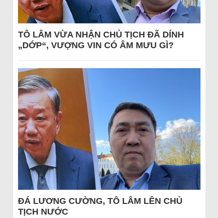
TÔ LÂM VỪA NHẬN CHỦ TỊCH ĐÃ DÍNH
„DỚP“, VƯỢNG VIN CÓ ÂM MƯU GÌ?
ĐÁ LƯƠNG CƯỜNG, TÔ LÂM LÊN CHỦ
TỊCH NƯỚC