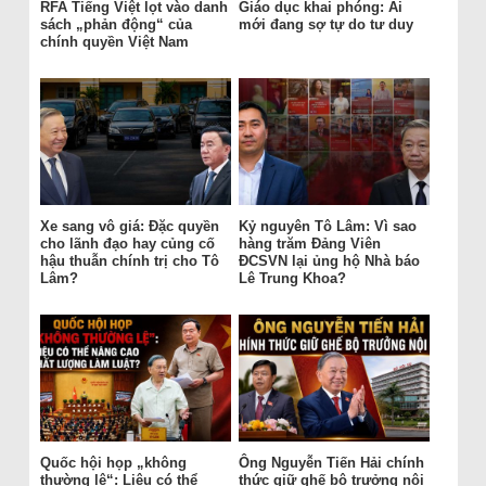
RFA Tiếng Việt lọt vào danh
Giáo dục khai phóng: Ai
sách „phản động“ của
mới đang sợ tự do tư duy
chính quyền Việt Nam
Xe sang vô giá: Đặc quyền
Kỷ nguyên Tô Lâm: Vì sao
cho lãnh đạo hay củng cố
hàng trăm Đảng Viên
hậu thuẫn chính trị cho Tô
ĐCSVN lại ủng hộ Nhà báo
Lâm?
Lê Trung Khoa?
Quốc hội họp „không
Ông Nguyễn Tiến Hải chính
thường lệ“: Liệu có thể
thức giữ ghế bộ trưởng nội