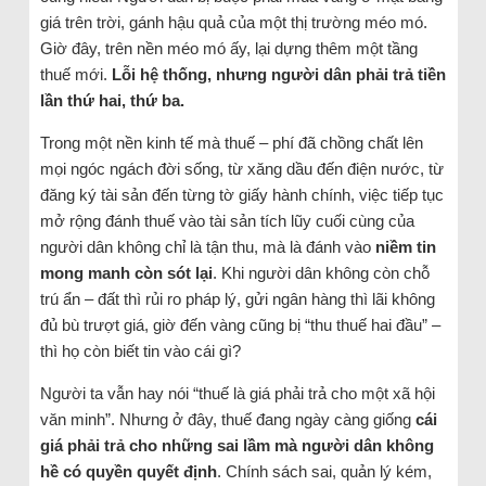
giá trên trời, gánh hậu quả của một thị trường méo mó.
Giờ đây, trên nền méo mó ấy, lại dựng thêm một tầng
thuế mới.
Lỗi hệ thống, nhưng người dân phải trả tiền
lần thứ hai, thứ ba.
Trong một nền kinh tế mà thuế – phí đã chồng chất lên
mọi ngóc ngách đời sống, từ xăng dầu đến điện nước, từ
đăng ký tài sản đến từng tờ giấy hành chính, việc tiếp tục
mở rộng đánh thuế vào tài sản tích lũy cuối cùng của
người dân không chỉ là tận thu, mà là đánh vào
niềm tin
mong manh còn sót lại
. Khi người dân không còn chỗ
trú ẩn – đất thì rủi ro pháp lý, gửi ngân hàng thì lãi không
đủ bù trượt giá, giờ đến vàng cũng bị “thu thuế hai đầu” –
thì họ còn biết tin vào cái gì?
Người ta vẫn hay nói “thuế là giá phải trả cho một xã hội
văn minh”. Nhưng ở đây, thuế đang ngày càng giống
cái
giá phải trả cho những sai lầm mà người dân không
hề có quyền quyết định
. Chính sách sai, quản lý kém,