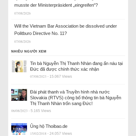
musste der Ministerpräsident „eingreifen“?
07/08/2026
Will the Vietnam Bar Association be dissolved under
Politburo Directive No. 11?
07/08/2026
NHIỀU NGƯỜI XEM
Tin bà Nguyễn Thị Thanh Nhàn đang ẩn náu tại
Đức đã được chính thức xác nhận
07/08/2023
- 15.067 Views
Đài phát thanh và Truyền hình nhà nước
Slovakia (RTVS) công bố thông tin bà Nguyễn
Thị Thanh Nhàn trốn sang Đức!
06/08/2023
- 5.165 Views
Ủng hộ Thoibao.de
15/02/2018
- 24.057 Views