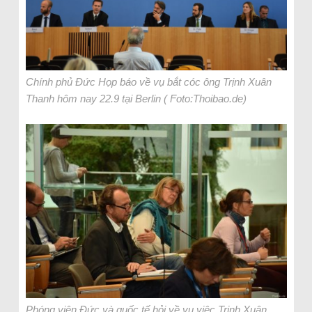
Chính phủ Đức Họp báo về vụ bắt cóc ông Trịnh Xuân
Thanh hôm nay 22.9 tại Berlin ( Foto:Thoibao.de)
Phóng viên Đức và quốc tế hỏi về vụ việc Trịnh Xuân