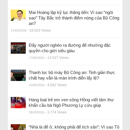
Mai Hoàng lập kỷ lục thăng tiến: Vì sao “ngôi
sao” Tây Bắc trở thành điểm nóng của Bộ Công
an?
11/05/2026
- 18.503 Views
Đẩy người nghèo ra đường để nhường đặc
quyền cho giới siêu giàu
17/06/2026
- 14.527 Views
Thanh lọc bộ máy Bộ Công an: Tinh giản thực
chất hay vẫn là màn trình diễn lấy lệ?
16/06/2026
- 4.942 Views
Hàng loạt trẻ em ven sông Hồng viết tâm thư
khẩn cầu bà Ngô Phương Ly cứu giúp
28/05/2026
- 3.774 Views
“Nhà là để ở, không phải để tích sản”: Vì sao Tô