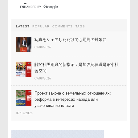
LATEST
POPULAR
COMMENTS
TAGS
写真をシェアしただけでも罰則の対象に
07/08/2026
關於社團組織的新指示：是加強紀律還是縮小社
會空間
07/08/2026
Проект закона о земельных отношениях:
реформа в интересах народа или
узаконивание власти
07/08/2026