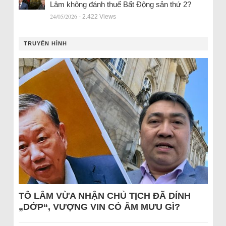
Lâm không đánh thuế Bất Động sản thứ 2?
24/05/2026
- 2.422 Views
TRUYỀN HÌNH
TÔ LÂM VỪA NHẬN CHỦ TỊCH ĐÃ DÍNH
„DỚP“, VƯỢNG VIN CÓ ÂM MƯU GÌ?