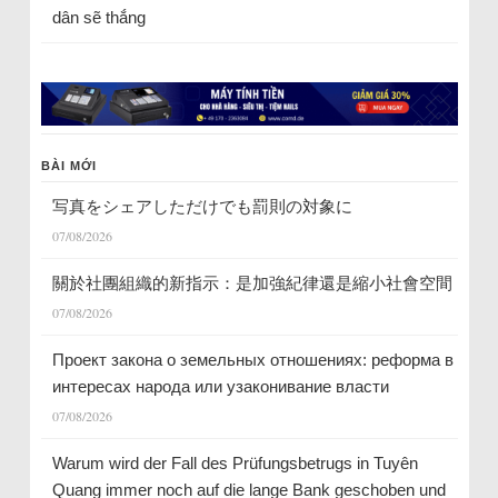
dân sẽ thắng
BÀI MỚI
写真をシェアしただけでも罰則の対象に
07/08/2026
關於社團組織的新指示：是加強紀律還是縮小社會空間
07/08/2026
Проект закона о земельных отношениях: реформа в
интересах народа или узаконивание власти
07/08/2026
Warum wird der Fall des Prüfungsbetrugs in Tuyên
Quang immer noch auf die lange Bank geschoben und