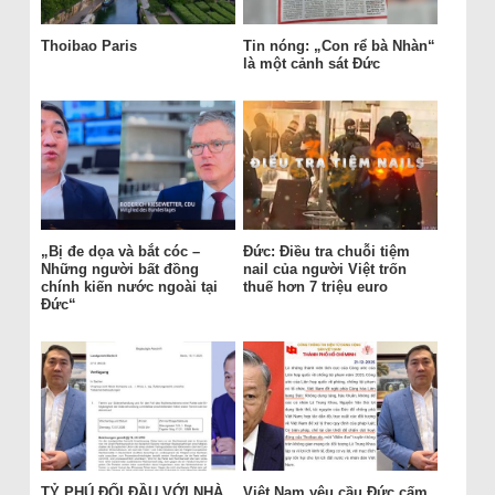
Thoibao Paris
Tin nóng: „Con rể bà Nhàn“
là một cảnh sát Đức
„Bị đe dọa và bắt cóc –
Đức: Điều tra chuỗi tiệm
Những người bất đồng
nail của người Việt trốn
chính kiến nước ngoài tại
thuế hơn 7 triệu euro
Đức“
TỶ PHÚ ĐỐI ĐẦU VỚI NHÀ
Việt Nam yêu cầu Đức cấm