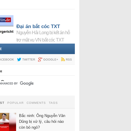
Đại án bắt cóc TXT
Nguyễn Hải Long bị kết án hỗ
trợ mật vụ VN bắt cóc TXT
E
ACEBOOK
TWITTER
GOOGLE+
RSS
H
EST
POPULAR
COMMENTS
TAGS
Bắc ninh: Ông Nguyễn Văn
Dũng bị xử lý, câu hỏi nào
còn bỏ ngỏ?