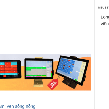
NEUES
Lon
viên
âm
,
ven sông hồng