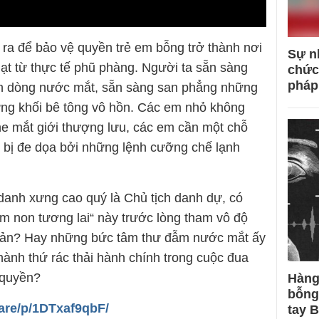
h ra để bảo vệ quyền trẻ em bỗng trở thành nơi
Sự n
ạt từ thực tế phũ phàng. Người ta sẵn sàng
chức
pháp
ân dòng nước mắt, sẵn sàng san phẳng những
ững khối bê tông vô hồn. Các em nhỏ không
he mắt giới thượng lưu, các em cần một chỗ
 bị đe dọa bởi những lệnh cưỡng chế lạnh
 danh xưng cao quý là Chủ tịch danh dự, có
 non tương lai“ này trước lòng tham vô độ
 sản? Hay những bức tâm thư đẫm nước mắt ấy
hành thứ rác thải hành chính trong cuộc đua
 quyền?
Hàng
bỗng
are/p/1DTxaf9qbF/
tay 