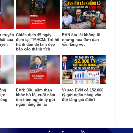
n truyền
Chiến dịch 45 ngày
EVN ôm lãi khổng lồ
hất của
đêm tại TP.HCM: Trò hề
nhưng hóa đơn dân
uyền
hành dân để làm đẹp
vẫn tăng vọt
báo cáo thành tích
óng
EVN: Đầu năm than
Vì sao EVN có 152.000
lực
khóc bù lỗ, cuối năm
tỷ gửi ngân hàng vẫn
lòng
ôm trăm nghìn tỷ gửi
đòi tăng giá điện?
ngân hàng ăn lãi