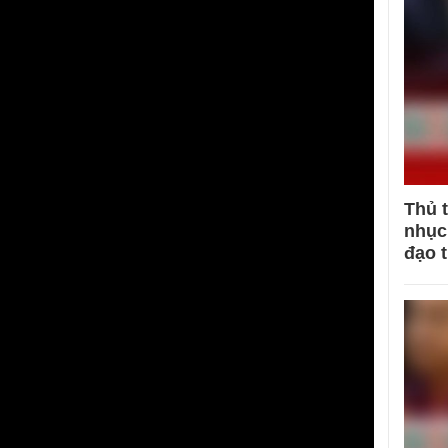
Thủ 
nhục 
đạo 