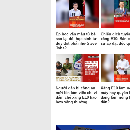
Ép học văn mẫu từ bé,
Chiến dịch tuyê
sao lại đòi học sinh tư
xăng E10: Bản c
duy đột phá như Steve
sự áp đặt độc q
Jobs?
Người dân bị công an
Xăng E10 làm n
mời lên làm việc chỉ vì
máy hay quyền 
dám chê xăng E10 hao
đang làm nóng 
hơn xăng thường
dân?