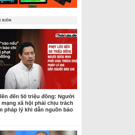
 BIẾM
 lên đến 50 triệu đồng: Người
 mạng xã hội phải chịu trách
m pháp lý khi dẫn nguồn báo