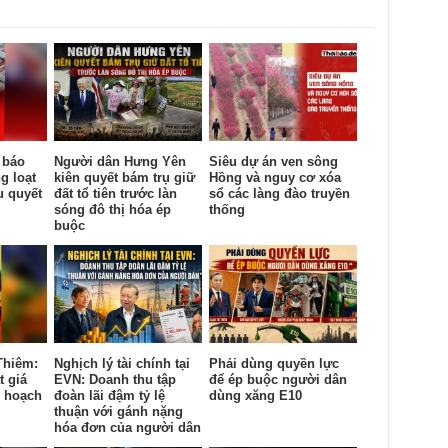
 báo
Người dân Hưng Yên
Siêu dự án ven sông
g loạt
kiên quyết bám trụ giữ
Hồng và nguy cơ xóa
u quyết
đất tổ tiên trước làn
sổ các làng đào truyền
sóng đô thị hóa ép
thống
buộc
Thiêm:
Nghịch lý tài chính tại
Phải dùng quyền lực
t giá
EVN: Doanh thu tập
để ép buộc người dân
y hoạch
đoàn lãi đậm tỷ lệ
dùng xăng E10
thuận với gánh nặng
hóa đơn của người dân