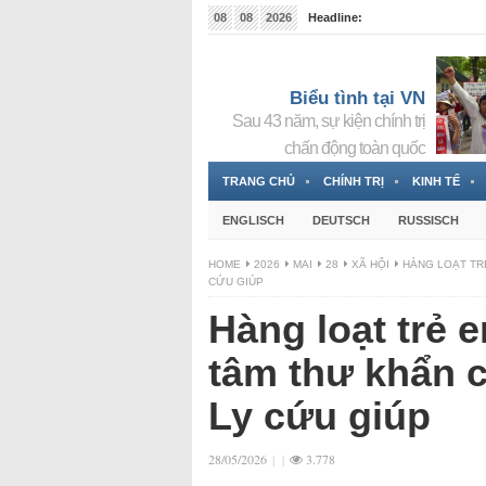
08
08
2026
Headline:
Tin bà Nguyễn Thị Thanh Nhàn đang ẩn náu tại Đức
Biểu tình tại VN
Sau 43 năm, sự kiện chính trị
chấn động toàn quốc
TRANG CHỦ
CHÍNH TRỊ
KINH TẾ
ENGLISCH
DEUTSCH
RUSSISCH
HOME
2026
MAI
28
XÃ HỘI
HÀNG LOẠT TR
CỨU GIÚP
Hàng loạt trẻ 
tâm thư khẩn 
Ly cứu giúp
28/05/2026
|
|
3.778