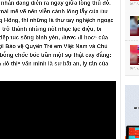
nhẫn đang diễn ra ngay giữa lòng thủ đô.
08/08
mải mê vẽ nên viễn cảnh lộng lẫy của Dự
g Hồng, thì những lá thư tay nghệch ngoạc
 trở thành những nốt nhạc lạc điệu, bi
iếp tục sống bình yên, được đi học“ của
Hội Bảo vệ Quyền Trẻ em Việt Nam và Chủ
bỗng chốc bóc trần một sự thật cay đắng:
 đô thị“ văn minh là sự bất an, ly tán của
08/08