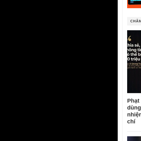
CHÂM
Phạt
dùng
nhiệ
chí