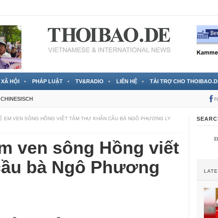
 đã được chính thức xác nhận
3 Jahren ago
XÃ HỘI
PHÁP LUẬT
TV&RADIO
LIÊN HỆ
TÀI TRỢ CHO THOIBAO.D
CHINESISCH
F
Ẻ EM VEN SÔNG HỒNG VIẾT TÂM THƯ KHẨN CẦU BÀ NGÔ PHƯƠNG LY
SEARC
em ven sông Hồng viết
cầu bà Ngô Phương
LAT