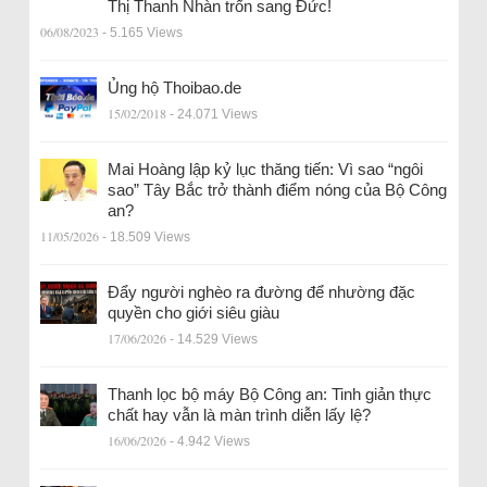
Thị Thanh Nhàn trốn sang Đức!
06/08/2023
- 5.165 Views
Ủng hộ Thoibao.de
15/02/2018
- 24.071 Views
Mai Hoàng lập kỷ lục thăng tiến: Vì sao “ngôi
sao” Tây Bắc trở thành điểm nóng của Bộ Công
an?
11/05/2026
- 18.509 Views
Đẩy người nghèo ra đường để nhường đặc
quyền cho giới siêu giàu
17/06/2026
- 14.529 Views
Thanh lọc bộ máy Bộ Công an: Tinh giản thực
chất hay vẫn là màn trình diễn lấy lệ?
16/06/2026
- 4.942 Views