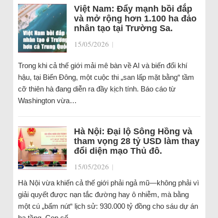
Việt Nam: Đẩy mạnh bồi đắp
và mở rộng hơn 1.100 ha đảo
nhân tạo tại Trường Sa.
15/05/2026
|
Trong khi cả thế giới mải mê bàn về AI và biến đổi khí
hậu, tại Biển Đông, một cuộc thi „san lấp mặt bằng“ tầm
cỡ thiên hà đang diễn ra đầy kịch tính. Báo cáo từ
Washington vừa…
Hà Nội: Đại lộ Sông Hồng và
tham vọng 28 tỷ USD làm thay
đổi diện mạo Thủ đô.
15/05/2026
|
Hà Nội vừa khiến cả thế giới phải ngả mũ—không phải vì
giải quyết được nạn tắc đường hay ô nhiễm, mà bằng
một cú „bấm nút“ lịch sử: 930.000 tỷ đồng cho sáu dự án
hạ tầng. Con số…