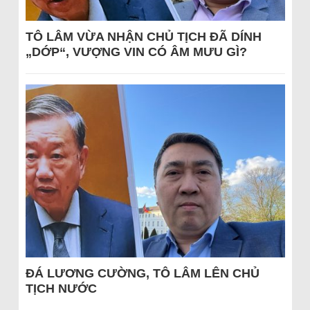
TÔ LÂM VỪA NHẬN CHỦ TỊCH ĐÃ DÍNH
„DỚP“, VƯỢNG VIN CÓ ÂM MƯU GÌ?
ĐÁ LƯƠNG CƯỜNG, TÔ LÂM LÊN CHỦ
TỊCH NƯỚC