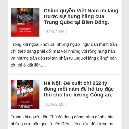
Chính quyền Việt Nam im lặng
trước sự hung hăng của
Trung Quốc tại Biển Đông.
15/05/2026
|
Trong khi ngoài khơi xa, những người ngư dân mình trần
chí thép đang phải đối mặt với những vòi rồng hung hãn
và những trận đòn roi tàn nhẫn từ „người láng giềng“ bốn
tốt, thì ở đất liền,…
Hà Nội: Đề xuất chi 252 tỷ
đồng mỗi năm để hỗ trợ đặc
thù cho lực lượng Công an.
15/05/2026
|
Trong khi người dân Thủ đô đang gồng mình gánh chịu
những cơn bão giá, từ tiền điện, tiền nước đến từng bó