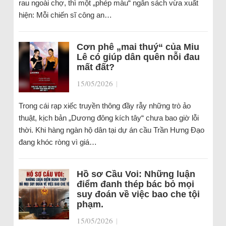
rau ngoài chợ, thì một „phép màu“ ngân sách vừa xuất
hiện: Mỗi chiến sĩ công an…
Cơn phê „mai thuý“ của Miu
Lê có giúp dân quên nỗi đau
mất đất?
15/05/2026
|
Trong cái rạp xiếc truyền thông đầy rẫy những trò ảo
thuật, kịch bản „Dương đông kích tây“ chưa bao giờ lỗi
thời. Khi hàng ngàn hộ dân tại dự án cầu Trần Hưng Đạo
đang khóc ròng vì giá…
Hồ sơ Cầu Voi: Những luận
điểm đanh thép bác bỏ mọi
suy đoán về việc bao che tội
phạm.
15/05/2026
|