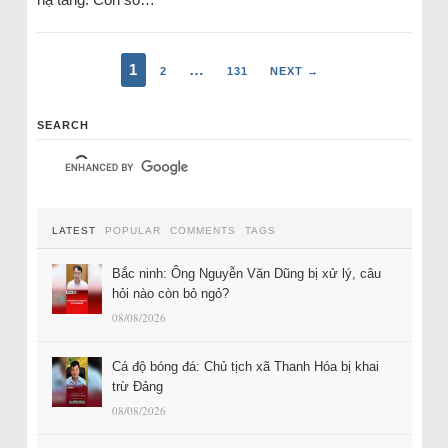
1
…
2
131
NEXT →
SEARCH
LATEST
POPULAR
COMMENTS
TAGS
Bắc ninh: Ông Nguyễn Văn Dũng bị xử lý, câu
hỏi nào còn bỏ ngỏ?
08/08/2026
Cá độ bóng đá: Chủ tịch xã Thanh Hóa bị khai
trừ Đảng
08/08/2026