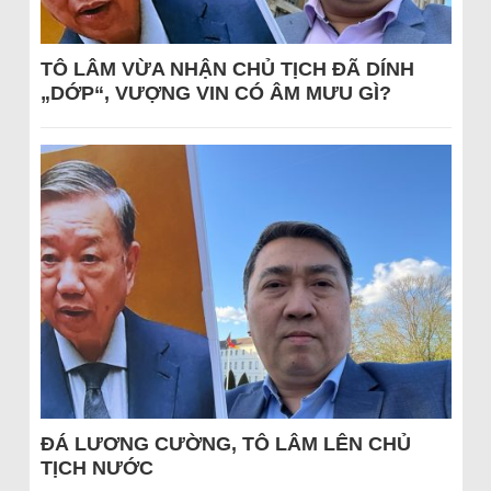
TÔ LÂM VỪA NHẬN CHỦ TỊCH ĐÃ DÍNH
„DỚP“, VƯỢNG VIN CÓ ÂM MƯU GÌ?
ĐÁ LƯƠNG CƯỜNG, TÔ LÂM LÊN CHỦ
TỊCH NƯỚC