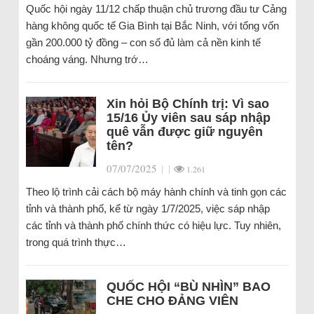
Quốc hội ngày 11/12 chấp thuận chủ trương đầu tư Cảng
hàng không quốc tế Gia Bình tại Bắc Ninh, với tổng vốn
gần 200.000 tỷ đồng – con số đủ làm cả nền kinh tế
choáng váng. Nhưng trớ…
Xin hỏi Bộ Chính trị: Vì sao
15/16 Ủy viên sau sáp nhập
quê vẫn được giữ nguyên
tên?
07/07/2025
|
|
1.261
Theo lộ trình cải cách bộ máy hành chính và tinh gọn các
tỉnh và thành phố, kể từ ngày 1/7/2025, việc sáp nhập
các tỉnh và thành phố chính thức có hiệu lực. Tuy nhiên,
trong quá trình thực…
QUỐC HỘI “BÙ NHÌN” BAO
CHE CHO ĐẢNG VIÊN