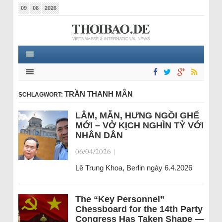
09
08
2026
TRẦN THANH MẪN
SCHLAGWORT:
LÂM, MẪN, HƯNG NGỒI GHẾ
MỚI – VỞ KỊCH NGHÌN TỶ VỚI
NHÂN DÂN
06/04/2026
|
Lê Trung Khoa, Berlin ngày 6.4.2026
The “Key Personnel”
Chessboard for the 14th Party
Congress Has Taken Shape —