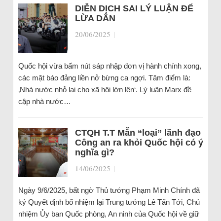
DIỄN DỊCH SAI LÝ LUẬN ĐỂ
LỪA DÂN
20/06/2025
|
Quốc hội vừa bấm nút sáp nhập đơn vị hành chính xong,
các mặt báo đảng liền nở bừng ca ngợi. Tâm điểm là:
‚Nhà nước nhỏ lại cho xã hội lớn lên‘. Lý luận Marx đề
cập nhà nước…
CTQH T.T Mẫn “loại” lãnh đạo
Công an ra khỏi Quốc hội có ý
nghĩa gì?
14/06/2025
|
Ngày 9/6/2025, bất ngờ Thủ tướng Phạm Minh Chính đã
ký Quyết định bổ nhiệm lại Trung tướng Lê Tấn Tới, Chủ
nhiệm Ủy ban Quốc phòng, An ninh của Quốc hội về giữ