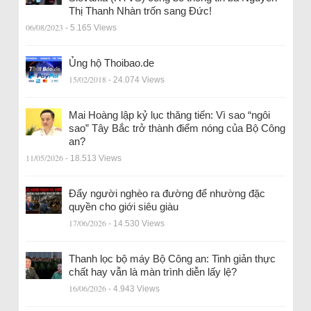
Thị Thanh Nhàn trốn sang Đức!
06/08/2023
- 5.165 Views
Ủng hộ Thoibao.de
15/02/2018
- 24.074 Views
Mai Hoàng lập kỷ lục thăng tiến: Vì sao “ngôi
sao” Tây Bắc trở thành điểm nóng của Bộ Công
an?
11/05/2026
- 18.513 Views
Đẩy người nghèo ra đường để nhường đặc
quyền cho giới siêu giàu
17/06/2026
- 14.530 Views
Thanh lọc bộ máy Bộ Công an: Tinh giản thực
chất hay vẫn là màn trình diễn lấy lệ?
16/06/2026
- 4.943 Views