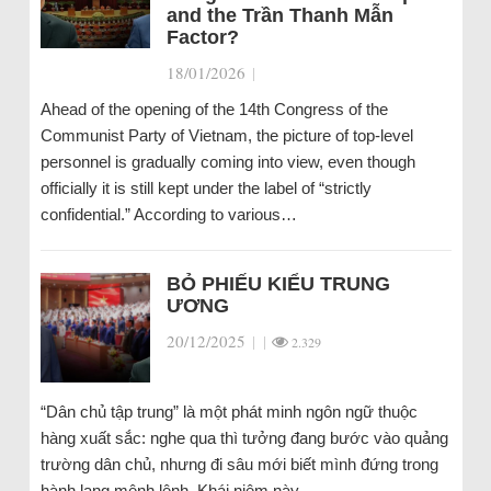
and the Trần Thanh Mẫn
Factor?
18/01/2026
|
Ahead of the opening of the 14th Congress of the
Communist Party of Vietnam, the picture of top-level
personnel is gradually coming into view, even though
officially it is still kept under the label of “strictly
confidential.” According to various…
BỎ PHIẾU KIỂU TRUNG
ƯƠNG
20/12/2025
|
|
2.329
“Dân chủ tập trung” là một phát minh ngôn ngữ thuộc
hàng xuất sắc: nghe qua thì tưởng đang bước vào quảng
trường dân chủ, nhưng đi sâu mới biết mình đứng trong
hành lang mệnh lệnh. Khái niệm này…