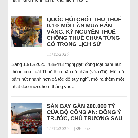
QUỐC HỘI CHỐT THU THUẾ
0,1% MỖI LẦN MUA BÁN
VÀNG, KỶ NGUYÊN THUẾ
CHỒNG THUẾ CHƯA TỪNG
CÓ TRONG LỊCH SỬ
15/12/2025
|
Sáng 10/12/2025, 438/443 “nghị gật” đồng loạt bấm nút
thông qua Luật Thuế thu nhập cá nhân (sửa đổi). Một cú
bấm nút nhanh hơn cả tốc độ suy nghĩ, mở ra thêm một
nhát dao mới chém thẳng vào…
SÂN BAY GẦN 200.000 TỶ
CỦA BỘ CÔNG AN: ĐỒNG Ý
TRƯỚC, CHỦ TRƯƠNG SAU
15/12/2025
|
|
1.348