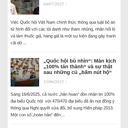
04/07/2025
|
Việc Quốc hội Việt Nam chính thức thông qua luật bỏ án
tử hình đối với các tội danh như tham nhũng, nhận hối lộ
và làm thuốc giả, hàng giả là một sự kiện đang gây tranh
cãi dữ…
„Quốc hội bù nhìn“: Màn kịch
„100% tán thành“ và sự thật
sau những cú „bấm nút hộ“
23/06/2025
|
Sáng 16/6/2025, cả nước „hân hoan“ đón nhận tin 100%
đại biểu Quốc hội với 470/470 đại biểu đã ấn nút đồng ý
thông qua Nghị quyết sửa đổi, bổ sung Hiến pháp 2013.
Một con số „hoàn hảo“ đến…