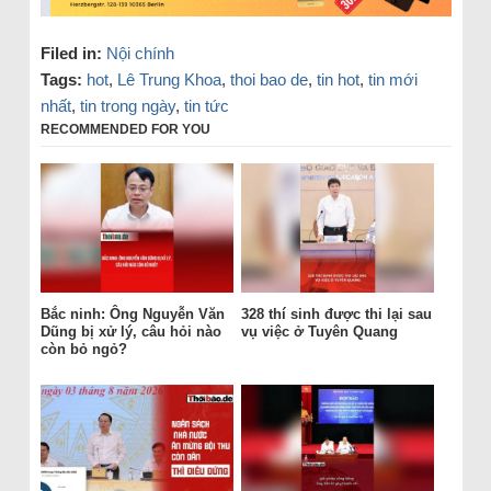
Filed in:
Nội chính
Tags:
hot
,
Lê Trung Khoa
,
thoi bao de
,
tin hot
,
tin mới
nhất
,
tin trong ngày
,
tin tức
RECOMMENDED FOR YOU
Bắc ninh: Ông Nguyễn Văn
328 thí sinh được thi lại sau
Dũng bị xử lý, câu hỏi nào
vụ việc ở Tuyên Quang
còn bỏ ngỏ?