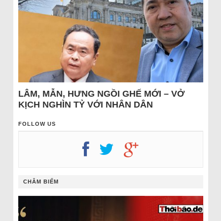
LÂM, MẪN, HƯNG NGỒI GHẾ MỚI – VỞ
KỊCH NGHÌN TỶ VỚI NHÂN DÂN
FOLLOW US
CHÂM BIẾM