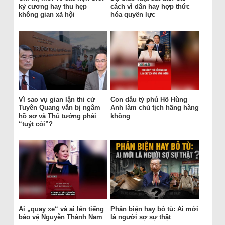
kỷ cương hay thu hẹp
cách vì dân hay hợp thức
không gian xã hội
hóa quyền lực
Vì sao vụ gian lận thi cử
Con dâu tỷ phú Hồ Hùng
Tuyên Quang vẫn bị ngâm
Anh làm chủ tịch hãng hàng
hồ sơ và Thủ tướng phải
không
“tuýt còi”?
Ai „quay xe“ và ai lên tiếng
Phản biện hay bỏ tù: Ai mới
bảo vệ Nguyễn Thành Nam
là người sợ sự thật