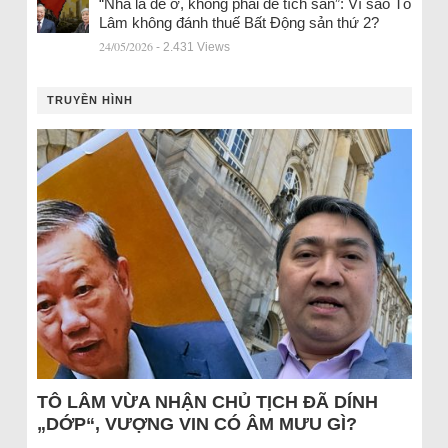
“Nhà là để ở, không phải để tích sản”: Vì sao Tô
Lâm không đánh thuế Bất Động sản thứ 2?
24/05/2026
- 2.431 Views
TRUYỀN HÌNH
TÔ LÂM VỪA NHẬN CHỦ TỊCH ĐÃ DÍNH
„DỚP“, VƯỢNG VIN CÓ ÂM MƯU GÌ?