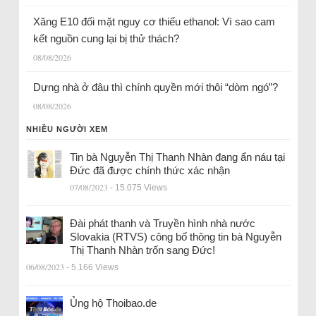
Xăng E10 đối mặt nguy cơ thiếu ethanol: Vì sao cam
kết nguồn cung lại bị thử thách?
08/08/2026
Dựng nhà ở đâu thì chính quyền mới thôi “dòm ngó”?
08/08/2026
NHIỀU NGƯỜI XEM
Tin bà Nguyễn Thị Thanh Nhàn đang ẩn náu tại
Đức đã được chính thức xác nhận
07/08/2023
- 15.075 Views
Đài phát thanh và Truyền hình nhà nước
Slovakia (RTVS) công bố thông tin bà Nguyễn
Thị Thanh Nhàn trốn sang Đức!
06/08/2023
- 5.166 Views
Ủng hộ Thoibao.de