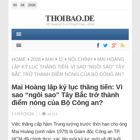
09
08
2026
HOME
2026
MAI
11
NỘI CHÍNH
MAI HOÀNG
LẬP KỶ LỤC THĂNG TIẾN: VÌ SAO “NGÔI SAO” TÂY
BẮC TRỞ THÀNH ĐIỂM NÓNG CỦA BỘ CÔNG AN?
Mai Hoàng lập kỷ lục thăng tiến: Vì
sao “ngôi sao” Tây Bắc trở thành
điểm nóng của Bộ Công an?
11/05/2026
|
|
18.515
Việc thăng cấp hàm Trung tướng trước thời hạn cho ông
Mai Hoàng (sinh năm 1979) là Giám đốc Công an TP.
HCM đã chính thức xác lập một kỷ lục mới về độ tuổi