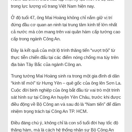
trong lực lượng vũ trang Việt Nam hiện nay.
Ở độ tuổi 47, ông Mai Hoàng không chỉ nắm giữ vị trí
đứng đầu cơ quan an ninh tại trung tâm kinh tế lớn nhất
cả nước mà còn mang trên vai quân hàm cấp tướng cao
cấp trong ngành Công An.
Đây là kết quả của một lộ trình thăng tiến “vượt trội” từ
thực tiễn chiến đấu tại các điểm nóng chống ma túy trên
địa bàn Tây Bắc của ngành Công an.
Trung tướng Mai Hoàng sinh ra trong một gia đình di dân
“kinh tế mới” từ Hưng Yên – quê gốc của ông lên Sơn La.
Cuộc đời binh nghiệp của ông bắt đầu từ vai trò một trinh
sát hình sự tại Công An huyện Yên Châu, trước khi được
điều động về Bộ Công an và sau đó là “Nam tiến” để đảm
nhiệm trọng trách tại Công An TP. HCM.
Điều đáng chú ý, không chỉ là con số tuổi đời hay tốc độ
thăng hàm, mà là cách hệ thống nhân sự Bộ Công An