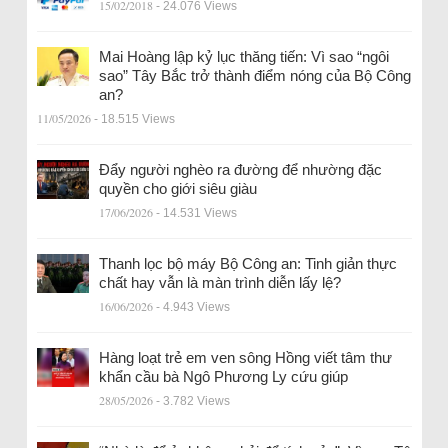
15/02/2018
- 24.076 Views
Mai Hoàng lập kỷ lục thăng tiến: Vì sao “ngôi
sao” Tây Bắc trở thành điểm nóng của Bộ Công
an?
11/05/2026
- 18.515 Views
Đẩy người nghèo ra đường để nhường đặc
quyền cho giới siêu giàu
17/06/2026
- 14.531 Views
Thanh lọc bộ máy Bộ Công an: Tinh giản thực
chất hay vẫn là màn trình diễn lấy lệ?
16/06/2026
- 4.943 Views
Hàng loạt trẻ em ven sông Hồng viết tâm thư
khẩn cầu bà Ngô Phương Ly cứu giúp
28/05/2026
- 3.782 Views