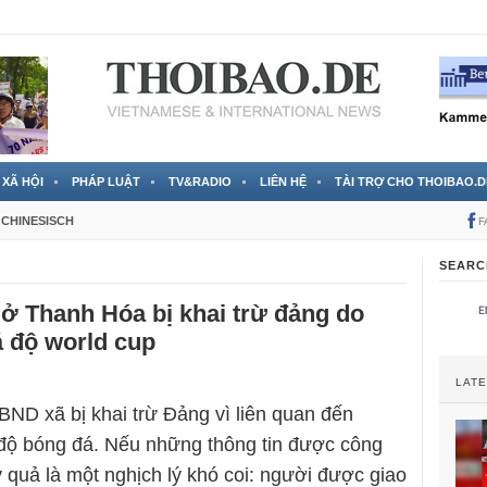
RTVS) công bố thông tin bà Nguyễn Thị Thanh Nhàn trốn sang
XÃ HỘI
PHÁP LUẬT
TV&RADIO
LIÊN HỆ
TÀI TRỢ CHO THOIBAO.D
CHINESISCH
F
SEARC
 ở Thanh Hóa bị khai trừ đảng do
á độ world cup
LAT
BND xã bị khai trừ Đảng vì liên quan đến
độ bóng đá. Nếu những thông tin được công
y quả là một nghịch lý khó coi: người được giao