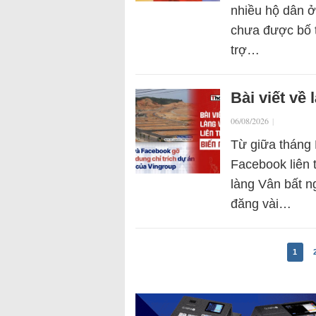
nhiều hộ dân ở
chưa được bố t
trợ…
Bài viết về 
06/08/2026
|
Từ giữa tháng 
Facebook liên 
làng Vân bất n
đăng vài…
1