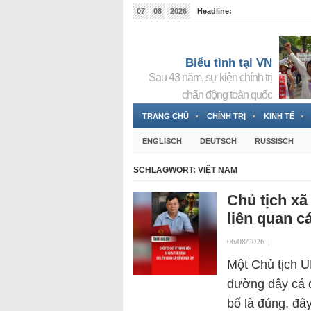
07
08
2026
Headline:
Đài phát thanh và Truyền hình nhà nước Slovakia (
Đức!
3 Jahren ago
Biểu tình tại VN
Sau 43 năm, sự kiện chính trị
chấn động toàn quốc
TRANG CHỦ
CHÍNH TRỊ
KINH TẾ
ENGLISCH
DEUTSCH
RUSSISCH
SCHLAGWORT:
VIỆT NAM
Chủ tịch xã
liên quan c
06/08/2026
|
Một Chủ tịch U
đường dây cá 
bố là đúng, đâ