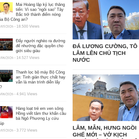
Mai Hoàng lập kỷ lục thăng
tiến: Vì sao “ngôi sao” Tây
Bắc trở thành điểm nóng
ủa Bộ Công an?
/05/2026
- 18.500 Views
Đẩy người nghèo ra đường
ĐÁ LƯƠNG CƯỜNG, TÔ
để nhường đặc quyền cho
giới siêu giàu
LÂM LÊN CHỦ TỊCH
/06/2026
- 14.527 Views
NƯỚC
Thanh lọc bộ máy Bộ Công
an: Tinh giản thực chất hay
vẫn là màn trình diễn lấy
ệ?
/06/2026
- 4.941 Views
Hàng loạt trẻ em ven sông
Hồng viết tâm thư khẩn cầu
bà Ngô Phương Ly cứu
iúp
LÂM, MẪN, HƯNG NGỒI
/05/2026
- 3.772 Views
GHẾ MỚI – VỞ KỊCH