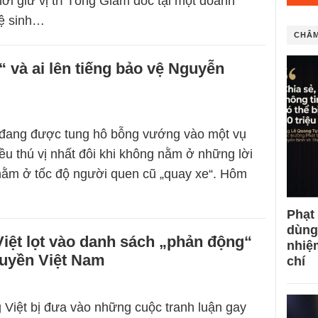
hời giữ vị trí Tổng Giám đốc tại một doanh
hệ sinh…
CHÂM
“ và ai lên tiếng bảo vệ Nguyễn
 đang được tung hô bỗng vướng vào một vụ
iều thú vị nhất đôi khi không nằm ở những lời
nằm ở tốc độ người quen cũ „quay xe“. Hôm
Phạt
dùng
iệt lọt vào danh sách „phản động“
nhiệ
quyền Việt Nam
chí
 Việt bị đưa vào những cuộc tranh luận gay