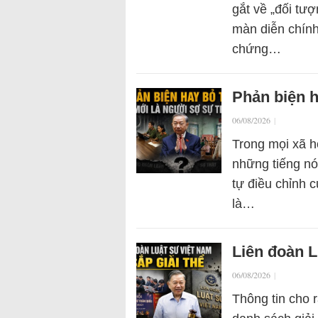
gắt về „đối tượ
màn diễn chính 
chứng…
Phản biện h
06/08/2026
|
Trong mọi xã hộ
những tiếng nó
tự điều chỉnh 
là…
Liên đoàn L
06/08/2026
|
Thông tin cho 