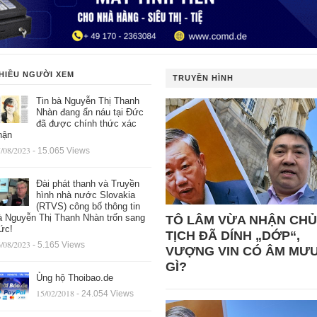
HIỀU NGƯỜI XEM
TRUYỀN HÌNH
Tin bà Nguyễn Thị Thanh
Nhàn đang ẩn náu tại Đức
đã được chính thức xác
hận
/08/2023
- 15.065 Views
Đài phát thanh và Truyền
hình nhà nước Slovakia
(RTVS) công bố thông tin
à Nguyễn Thị Thanh Nhàn trốn sang
TÔ LÂM VỪA NHẬN CHỦ
ức!
TỊCH ĐÃ DÍNH „DỚP“,
/08/2023
- 5.165 Views
VƯỢNG VIN CÓ ÂM MƯ
GÌ?
Ủng hộ Thoibao.de
15/02/2018
- 24.054 Views