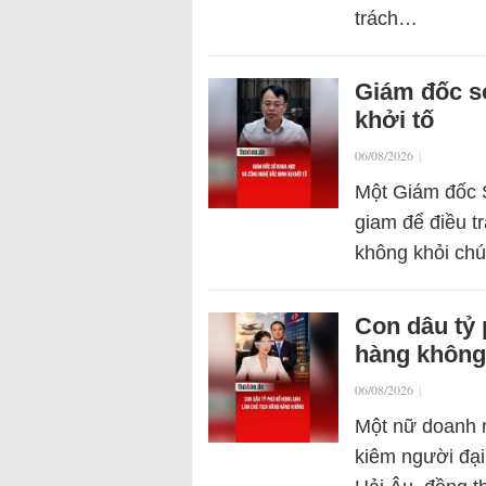
trách…
Giám đốc s
khởi tố
06/08/2026
|
Một Giám đốc S
giam để điều tr
không khỏi chú
Con dâu tỷ
hàng không
06/08/2026
|
Một nữ doanh 
kiêm người đạ