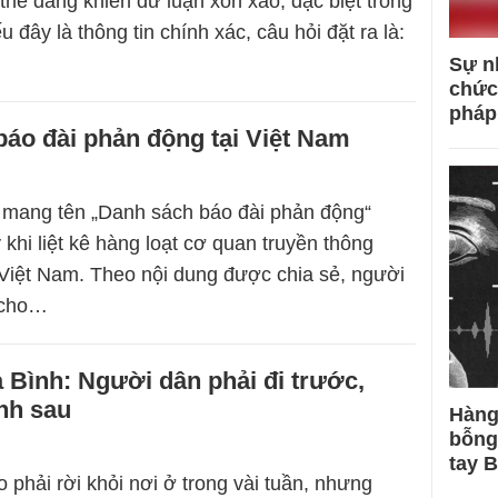
thể đang khiến dư luận xôn xao, đặc biệt trong
ếu đây là thông tin chính xác, câu hỏi đặt ra là:
Sự n
chức
pháp
áo đài phản động tại Việt Nam
 mang tên „Danh sách báo đài phản động“
khi liệt kê hàng loạt cơ quan truyền thông
 Việt Nam. Theo nội dung được chia sẻ, người
 cho…
 Bình: Người dân phải đi trước,
ính sau
Hàng
bỗng
tay 
 phải rời khỏi nơi ở trong vài tuần, nhưng