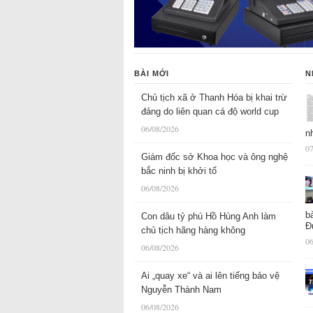
BÀI MỚI
N
Chủ tịch xã ở Thanh Hóa bị khai trừ
đảng do liên quan cá độ world cup
06/08/2026
n
07
Giám đốc sở Khoa học và ông nghệ
bắc ninh bị khởi tố
06/08/2026
b
Con dâu tỷ phú Hồ Hùng Anh làm
Đ
chủ tịch hãng hàng không
06
06/08/2026
Ai „quay xe“ và ai lên tiếng bảo vệ
Nguyễn Thành Nam
06/08/2026