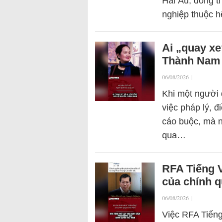
Hải Âu, đồng t
nghiệp thuộc 
Ai „quay xe
Thành Nam
06/08/2026
|
Khi một người
việc pháp lý, đ
cáo buộc, mà 
qua…
RFA Tiếng V
của chính 
06/08/2026
|
Việc RFA Tiếng