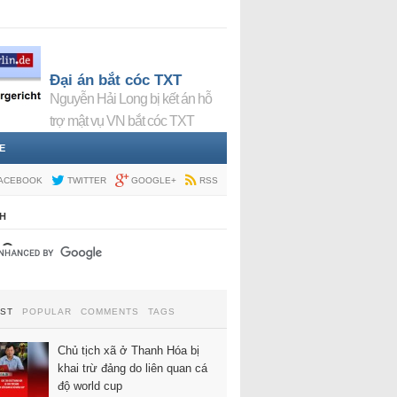
Đại án bắt cóc TXT
Nguyễn Hải Long bị kết án hỗ
trợ mật vụ VN bắt cóc TXT
E
ACEBOOK
TWITTER
GOOGLE+
RSS
H
EST
POPULAR
COMMENTS
TAGS
Chủ tịch xã ở Thanh Hóa bị
khai trừ đảng do liên quan cá
độ world cup