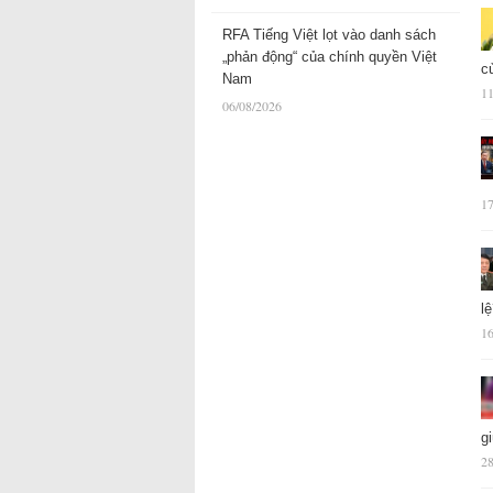
RFA Tiếng Việt lọt vào danh sách
„phản động“ của chính quyền Việt
c
Nam
11
06/08/2026
17
l
16
g
28