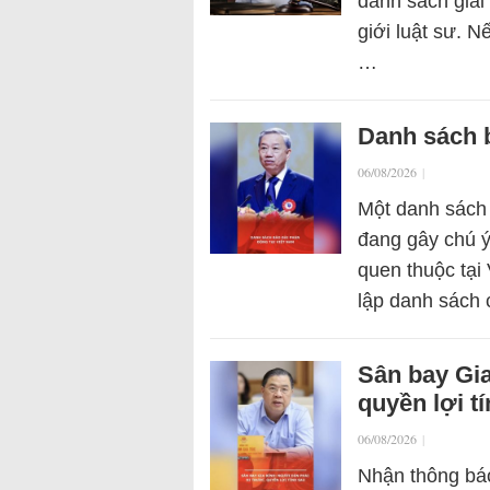
danh sách giải 
giới luật sư. N
…
Danh sách b
06/08/2026
|
Một danh sách
đang gây chú ý 
quen thuộc tại
lập danh sách
Sân bay Gia
quyền lợi t
06/08/2026
|
Nhận thông báo