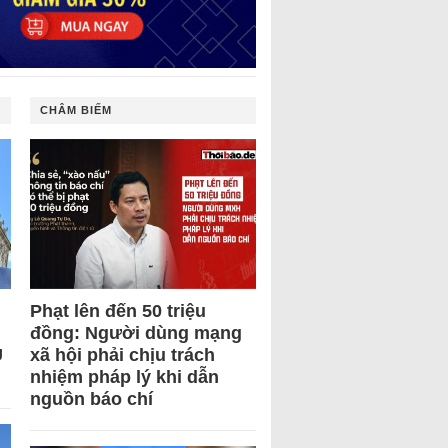
CHÂM BIẾM
Phạt lên đến 50 triệu
đồng: Người dùng mạng
U
xã hội phải chịu trách
nhiệm pháp lý khi dẫn
nguồn báo chí