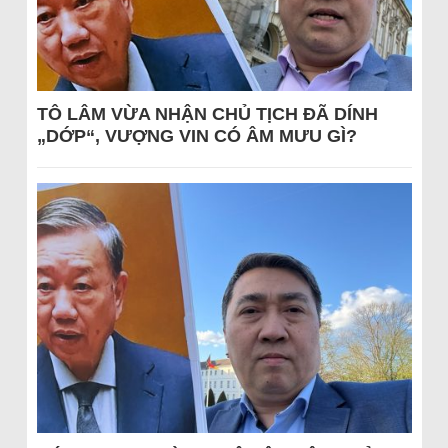
TÔ LÂM VỪA NHẬN CHỦ TỊCH ĐÃ DÍNH
„DỚP“, VƯỢNG VIN CÓ ÂM MƯU GÌ?