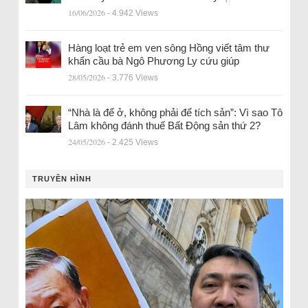
16/06/2026
- 4.942 Views
Hàng loạt trẻ em ven sông Hồng viết tâm thư
khẩn cầu bà Ngô Phương Ly cứu giúp
28/05/2026
- 3.776 Views
“Nhà là để ở, không phải để tích sản”: Vì sao Tô
Lâm không đánh thuế Bất Động sản thứ 2?
24/05/2026
- 2.425 Views
TRUYỀN HÌNH