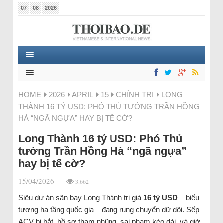
07
08
2026
HOME
2026
APRIL
15
CHÍNH TRỊ
LONG
THÀNH 16 TỶ USD: PHÓ THỦ TƯỚNG TRẦN HỒNG
HÀ “NGÃ NGỰA” HAY BỊ TẾ CỜ?
Long Thành 16 tỷ USD: Phó Thủ
tướng Trần Hồng Hà “ngã ngựa”
hay bị tế cờ?
15/04/2026
|
|
3.662
Siêu dự án sân bay Long Thành trị giá
16 tỷ USD
– biểu
tượng hạ tầng quốc gia – đang rung chuyển dữ dội. Sếp
ACV bị bắt, hồ sơ tham nhũng, sai phạm kéo dài, và giờ