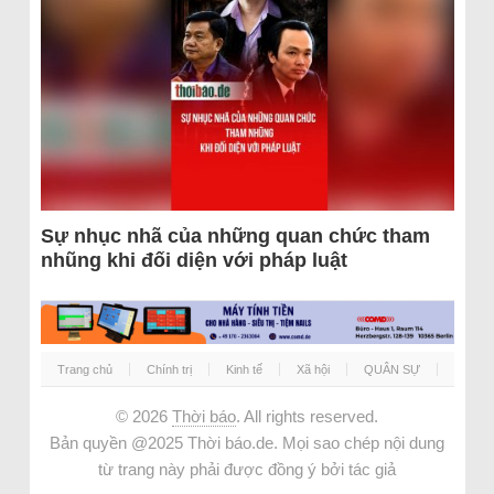
Sự nhục nhã của những quan chức tham
nhũng khi đối diện với pháp luật
Trang chủ
Chính trị
Kinh tế
Xã hội
QUÂN SỰ
© 2026
Thời báo
. All rights reserved.
Bản quyền @2025 Thời báo.de. Mọi sao chép nội dung
từ trang này phải được đồng ý bởi tác giả