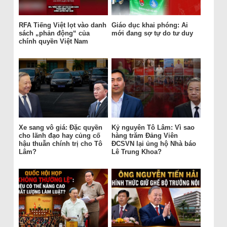
RFA Tiếng Việt lọt vào danh
Giáo dục khai phóng: Ai
sách „phản động“ của
mới đang sợ tự do tư duy
chính quyền Việt Nam
Xe sang vô giá: Đặc quyền
Kỷ nguyên Tô Lâm: Vì sao
cho lãnh đạo hay củng cố
hàng trăm Đảng Viên
hậu thuẫn chính trị cho Tô
ĐCSVN lại ủng hộ Nhà báo
Lâm?
Lê Trung Khoa?