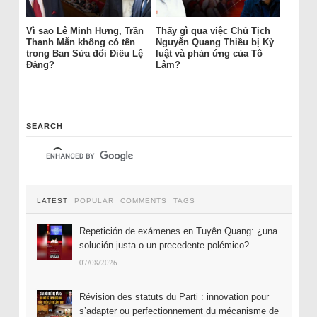
Vì sao Lê Minh Hưng, Trần
Thấy gì qua việc Chủ Tịch
Thanh Mẫn không có tên
Nguyễn Quang Thiều bị Kỷ
trong Ban Sửa đổi Điều Lệ
luật và phản ứng của Tô
Đảng?
Lâm?
SEARCH
LATEST
POPULAR
COMMENTS
TAGS
Repetición de exámenes en Tuyên Quang: ¿una
solución justa o un precedente polémico?
07/08/2026
Révision des statuts du Parti : innovation pour
s’adapter ou perfectionnement du mécanisme de