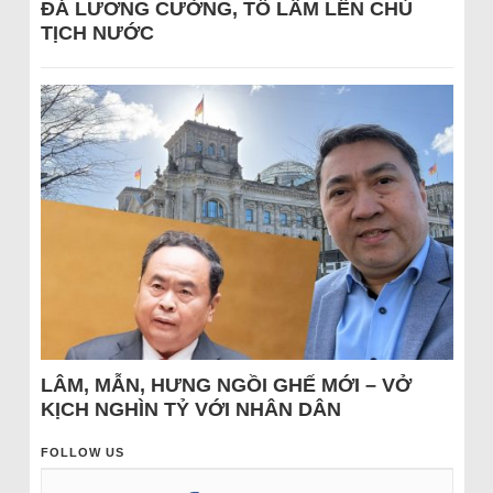
ĐÁ LƯƠNG CƯỜNG, TÔ LÂM LÊN CHỦ
TỊCH NƯỚC
LÂM, MẪN, HƯNG NGỒI GHẾ MỚI – VỞ
KỊCH NGHÌN TỶ VỚI NHÂN DÂN
FOLLOW US