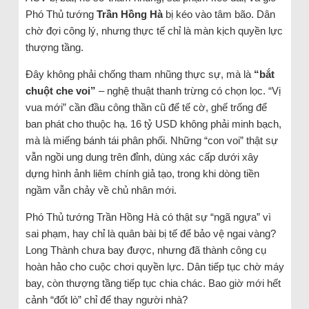
Phó Thủ tướng
Trần Hồng Hà
bị kéo vào tâm bão. Dân
chờ đợi công lý, nhưng thực tế chỉ là màn kịch quyền lực
thượng tầng.
Đây không phải chống tham nhũng thực sự, mà là
“bắt
chuột che voi”
– nghệ thuật thanh trừng có chọn lọc. “Vị
vua mới” cần đầu công thần cũ để tế cờ, ghế trống để
ban phát cho thuộc hạ. 16 tỷ USD không phải minh bạch,
mà là miếng bánh tái phân phối. Những “con voi” thật sự
vẫn ngồi ung dung trên đỉnh, dùng xác cấp dưới xây
dựng hình ảnh liêm chính giả tạo, trong khi dòng tiền
ngầm vẫn chảy về chủ nhân mới.
Phó Thủ tướng Trần Hồng Hà có thật sự “ngã ngựa” vì
sai phạm, hay chỉ là quân bài bị tế để bảo vệ ngai vàng?
Long Thành chưa bay được, nhưng đã thành công cụ
hoàn hảo cho cuộc chơi quyền lực. Dân tiếp tục chờ máy
bay, còn thượng tầng tiếp tục chia chác. Bao giờ mới hết
cảnh “đốt lò” chỉ để thay người nhà?