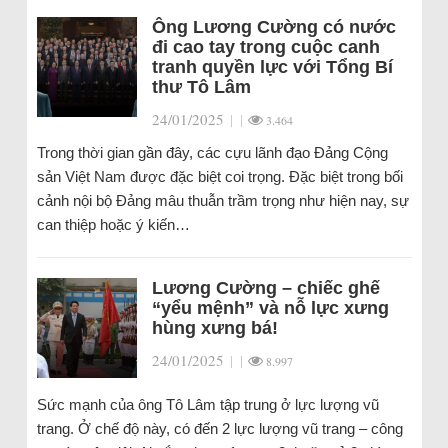
Ông Lương Cường có nước
đi cao tay trong cuộc canh
tranh quyền lực với Tổng Bí
thư Tô Lâm
24/01/2025
|
|
3.464
Trong thời gian gần đây, các cựu lãnh đạo Đảng Cộng
sản Việt Nam được đặc biệt coi trọng. Đặc biệt trong bối
cảnh nội bộ Đảng mâu thuẫn trầm trọng như hiện nay, sự
can thiệp hoặc ý kiến…
Lương Cường – chiếc ghế
“yểu mệnh” và nỗ lực xưng
hùng xưng bá!
24/01/2025
|
|
8.997
Sức mạnh của ông Tô Lâm tập trung ở lực lượng vũ
trang. Ở chế độ này, có đến 2 lực lượng vũ trang – công