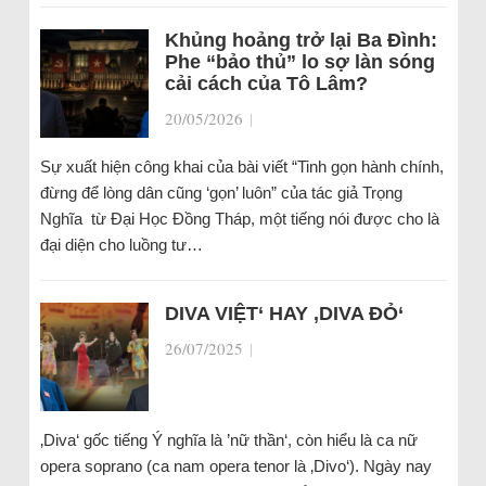
Khủng hoảng trở lại Ba Đình:
Phe “bảo thủ” lo sợ làn sóng
cải cách của Tô Lâm?
20/05/2026
|
Sự xuất hiện công khai của bài viết “Tinh gọn hành chính,
đừng để lòng dân cũng ‘gọn’ luôn” của tác giả Trọng
Nghĩa từ Đại Học Đồng Tháp, một tiếng nói được cho là
đại diện cho luồng tư…
DIVA VIỆT‘ HAY ‚DIVA ĐỎ‘
26/07/2025
|
‚Diva‘ gốc tiếng Ý nghĩa là ’nữ thần‘, còn hiểu là ca nữ
opera soprano (ca nam opera tenor là ‚Divo‘). Ngày nay