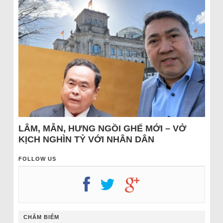
LÂM, MẪN, HƯNG NGỒI GHẾ MỚI – VỞ
KỊCH NGHÌN TỶ VỚI NHÂN DÂN
FOLLOW US
CHÂM BIẾM