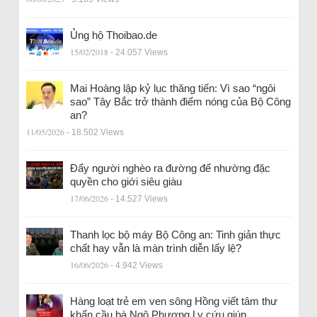
Ủng hộ Thoibao.de
15/02/2018
- 24.057 Views
Mai Hoàng lập kỷ lục thăng tiến: Vì sao “ngôi
sao” Tây Bắc trở thành điểm nóng của Bộ Công
an?
11/05/2026
- 18.502 Views
Đẩy người nghèo ra đường để nhường đặc
quyền cho giới siêu giàu
17/06/2026
- 14.527 Views
Thanh lọc bộ máy Bộ Công an: Tinh giản thực
chất hay vẫn là màn trình diễn lấy lệ?
16/06/2026
- 4.942 Views
Hàng loạt trẻ em ven sông Hồng viết tâm thư
khẩn cầu bà Ngô Phương Ly cứu giúp