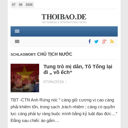
07
08
2026
CHỦ TỊCH NƯỚC
SCHLAGWORT:
Tung trò mị dân, Tô Tổng lại
đi „ vồ ếch“
07/06/2026
|
TBT -CTN Anh Rứng nói: “ càng giữ cương vị cao càng
phải khiêm tốn, trong sạch ,trách nhiệm ; càng có quyền
lực càng phải tự ràng buộc mình bằng kỷ luật đạo đức…“
Đằng sau chiếc áo gấm…