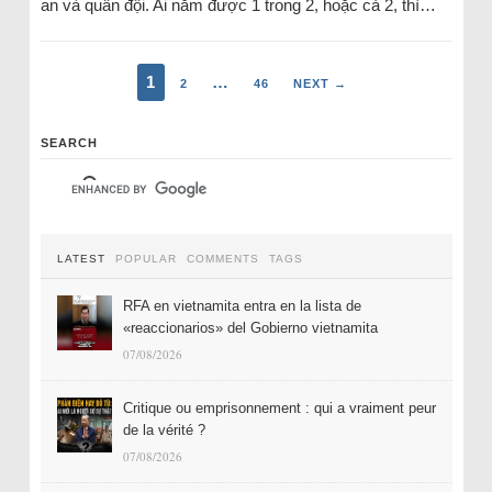
an và quân đội. Ai nắm được 1 trong 2, hoặc cả 2, thì…
1
…
2
46
NEXT →
SEARCH
LATEST
POPULAR
COMMENTS
TAGS
RFA en vietnamita entra en la lista de
«reaccionarios» del Gobierno vietnamita
07/08/2026
Critique ou emprisonnement : qui a vraiment peur
de la vérité ?
07/08/2026