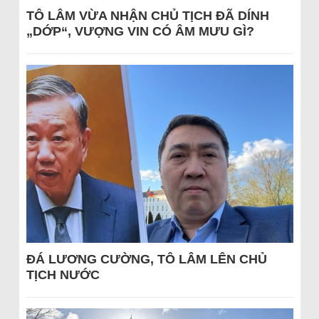
TÔ LÂM VỪA NHẬN CHỦ TỊCH ĐÃ DÍNH
„DỚP“, VƯỢNG VIN CÓ ÂM MƯU GÌ?
ĐÁ LƯƠNG CƯỜNG, TÔ LÂM LÊN CHỦ
TỊCH NƯỚC