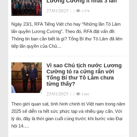
Lương Cường ít nhất 3 lần
27/01/2025
|
|
1.578
Ngày 23/1, RFA Tiếng Việt cho hay “Những lần Tô Lâm
lấn quyền Lương Cường”. Theo đó, RFA đặt vấn đề:
Thông tin bạn cần biết là gì? Tổng Bí thư Tô Lâm đã liên
tiếp lấn quyền của Chủ…
Vì sao Chủ tịch nước Lương
Cường tỏ ra cứng rắn với
Tổng Bí thư Tô Lâm chưa
từng thấy?
25/01/2025
|
|
3.841
Theo giới quan sát, tình hình chính trị Việt nam trong năm
2025 sẽ diễn ra hết sức phức tạp và nhiều gay cấn. Với
lý do, đây là thời gian cuối cùng trước khi bước vào Đại
hội 14.…