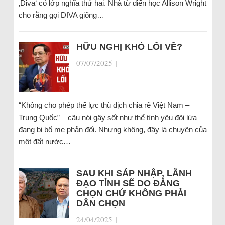
‚Diva‘ có lớp nghĩa thứ hai. Nhà từ điển học Allison Wright
cho rằng gọi DIVA giống…
HỮU NGHỊ KHÓ LỐI VỀ?
07/07/2025
|
“Không cho phép thế lực thù địch chia rẽ Việt Nam –
Trung Quốc” – câu nói gây sốt như thể tình yêu đôi lứa
đang bị bố mẹ phản đối. Nhưng không, đây là chuyện của
một đất nước…
SAU KHI SÁP NHẬP, LÃNH
ĐẠO TỈNH SẼ DO ĐẢNG
CHỌN CHỨ KHÔNG PHẢI
DÂN CHỌN
24/04/2025
|