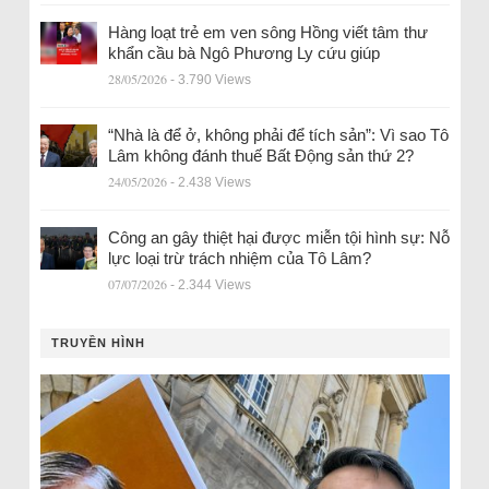
Hàng loạt trẻ em ven sông Hồng viết tâm thư
khẩn cầu bà Ngô Phương Ly cứu giúp
28/05/2026
- 3.790 Views
“Nhà là để ở, không phải để tích sản”: Vì sao Tô
Lâm không đánh thuế Bất Động sản thứ 2?
24/05/2026
- 2.438 Views
Công an gây thiệt hại được miễn tội hình sự: Nỗ
lực loại trừ trách nhiệm của Tô Lâm?
07/07/2026
- 2.344 Views
TRUYỀN HÌNH