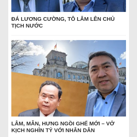
ĐÁ LƯƠNG CƯỜNG, TÔ LÂM LÊN CHỦ
TỊCH NƯỚC
LÂM, MẪN, HƯNG NGỒI GHẾ MỚI – VỞ
KỊCH NGHÌN TỶ VỚI NHÂN DÂN