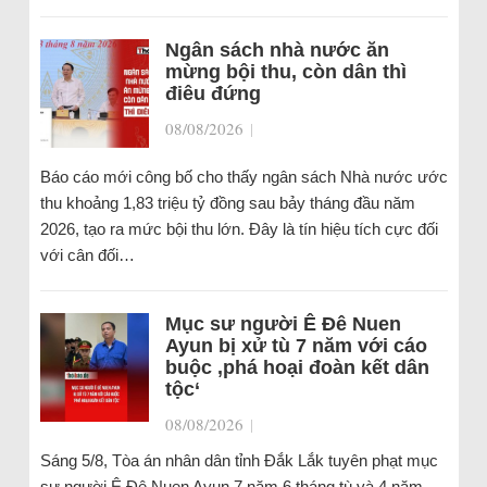
Ngân sách nhà nước ăn
mừng bội thu, còn dân thì
điêu đứng
08/08/2026
|
Báo cáo mới công bố cho thấy ngân sách Nhà nước ước
thu khoảng 1,83 triệu tỷ đồng sau bảy tháng đầu năm
2026, tạo ra mức bội thu lớn. Đây là tín hiệu tích cực đối
với cân đối…
Mục sư người Ê Đê Nuen
Ayun bị xử tù 7 năm với cáo
buộc ‚phá hoại đoàn kết dân
tộc‘
08/08/2026
|
Sáng 5/8, Tòa án nhân dân tỉnh Đắk Lắk tuyên phạt mục
sư người Ê Đê Nuen Ayun 7 năm 6 tháng tù và 4 năm