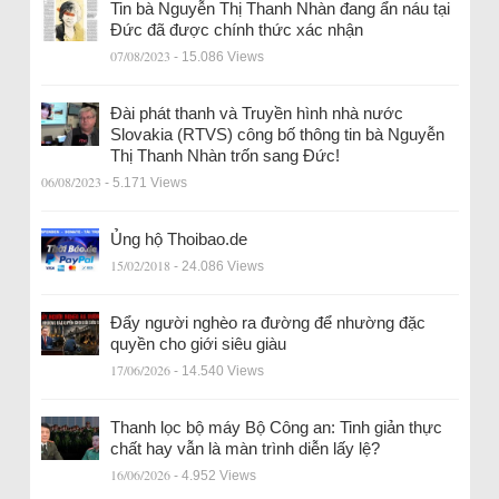
Tin bà Nguyễn Thị Thanh Nhàn đang ẩn náu tại
Đức đã được chính thức xác nhận
07/08/2023
- 15.086 Views
Đài phát thanh và Truyền hình nhà nước
Slovakia (RTVS) công bố thông tin bà Nguyễn
Thị Thanh Nhàn trốn sang Đức!
06/08/2023
- 5.171 Views
Ủng hộ Thoibao.de
15/02/2018
- 24.086 Views
Đẩy người nghèo ra đường để nhường đặc
quyền cho giới siêu giàu
17/06/2026
- 14.540 Views
Thanh lọc bộ máy Bộ Công an: Tinh giản thực
chất hay vẫn là màn trình diễn lấy lệ?
16/06/2026
- 4.952 Views