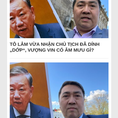
TÔ LÂM VỪA NHẬN CHỦ TỊCH ĐÃ DÍNH
„DỚP“, VƯỢNG VIN CÓ ÂM MƯU GÌ?