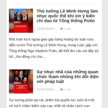
Thủ tướng Lê Minh Hưng làm
nhục quốc thể khi xin ý kiến
chỉ đạo từ Tổng thống Putin
24/06/2026
|
|
2.149
Một màn kịch ngoại giao gây bàng hoàng dư luận vừa
diễn ra khi Thủ tướng Lê Minh Hưng, trong cuộc gặp với
Tổng thống Nga Vladimir Putin, đã thốt lên câu nói đầy tủi
hổ: „Xin đồng chí cho…
Sự nhục nhã của những quan
chức tham nhũng khi đối diện
với pháp luật
26/05/2026
|
|
1.135
Sự tương phản tại các phiên tòa quyền lực luôn là một
vở kịch châm biếm sâu cay nhất về nhân cách con