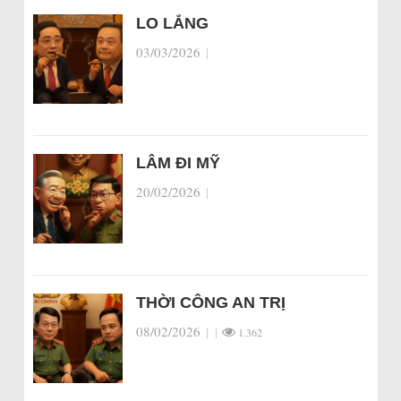
LO LẮNG
03/03/2026
|
LÂM ĐI MỸ
20/02/2026
|
THỜI CÔNG AN TRỊ
08/02/2026
|
|
1.362