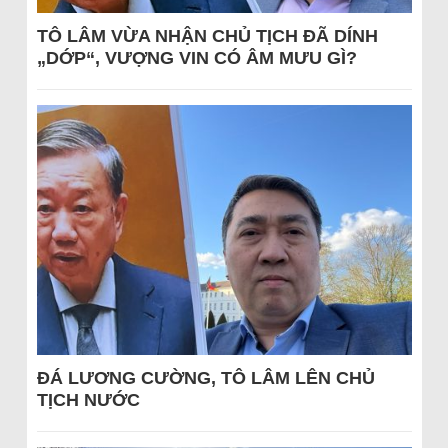
TÔ LÂM VỪA NHẬN CHỦ TỊCH ĐÃ DÍNH
„DỚP“, VƯỢNG VIN CÓ ÂM MƯU GÌ?
ĐÁ LƯƠNG CƯỜNG, TÔ LÂM LÊN CHỦ
TỊCH NƯỚC