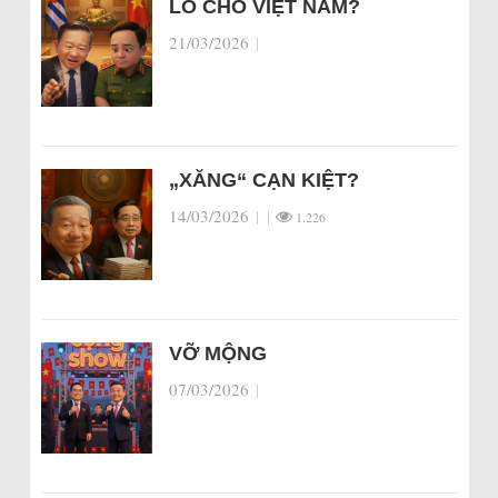
LO CHO VIỆT NAM?
21/03/2026
|
„XĂNG“ CẠN KIỆT?
14/03/2026
|
|
1.226
VỠ MỘNG
07/03/2026
|