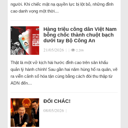
người. Khi chiếc mặt nạ quyền lực bị lột bỏ, những đỉnh
cao danh vọng một thời…
Hàng triệu công dân Việt Nam
bỗng chốc thành chuột bạch
dưới tay Bộ Công An
21/05/2026
|
|
2.206
Thật là một vở kịch hài hước đỉnh cao trên sân khấu
quản lý hành chính! Sau gần hai năm hùng hổ ra quân, vẽ
ra viễn cảnh số hóa tận cùng bằng cách đòi thu thập từ
ADN đến…
ĐỔI CHÁC!
08/05/2026
|