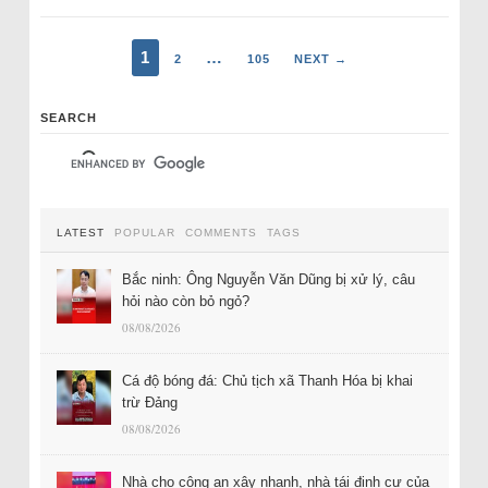
1
…
2
105
NEXT →
SEARCH
LATEST
POPULAR
COMMENTS
TAGS
Bắc ninh: Ông Nguyễn Văn Dũng bị xử lý, câu
hỏi nào còn bỏ ngỏ?
08/08/2026
Cá độ bóng đá: Chủ tịch xã Thanh Hóa bị khai
trừ Đảng
08/08/2026
Nhà cho công an xây nhanh, nhà tái định cư của