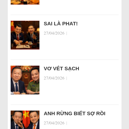
SAI LÀ PHAT!
27/04/2026
|
VƠ VÉT SẠCH
27/04/2026
|
ANH RỪNG BIẾT SỢ RỒI
27/04/2026
|