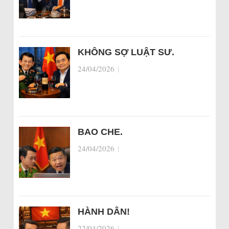
KHÔNG SỢ LUẬT SƯ.
24/04/2026
|
BAO CHE.
24/04/2026
|
HÀNH DÂN!
22/04/2026
|