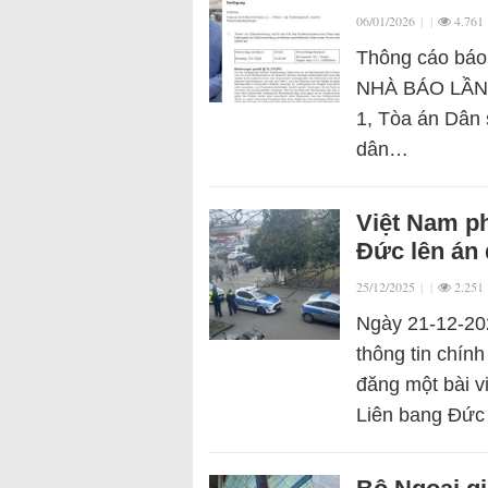
06/01/2026
|
|
4.761
Thông cáo báo
NHÀ BÁO LẦN T
1, Tòa án Dân 
dân…
Việt Nam ph
Đức lên án 
25/12/2025
|
|
2.251
Ngày 21-12-20
thông tin chí
đăng một bài v
Liên bang Đứ