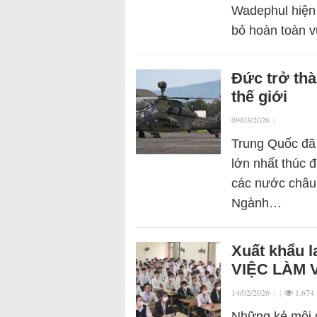
Wadephul hiện
bỏ hoàn toàn v
Đức trở thà
thế giới
09/03/2026
|
Trung Quốc đã 
lớn nhất thúc 
các nước châu 
Ngành…
Xuất khẩu l
VIỆC LÀM 
14/02/2026
|
|
1.674
Những kẻ môi g