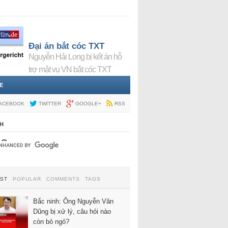
Đại án bắt cóc TXT
Nguyễn Hải Long bị kết án hỗ
trợ mật vụ VN bắt cóc TXT
E
ACEBOOK
TWITTER
GOOGLE+
RSS
H
EST
POPULAR
COMMENTS
TAGS
Bắc ninh: Ông Nguyễn Văn
Dũng bị xử lý, câu hỏi nào
còn bỏ ngỏ?