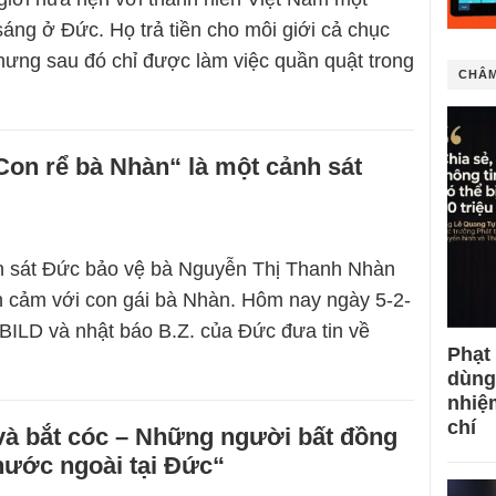
sáng ở Đức. Họ trả tiền cho môi giới cả chục
hưng sau đó chỉ được làm việc quần quật trong
CHÂM
Con rể bà Nhàn“ là một cảnh sát
h sát Đức bảo vệ bà Nguyễn Thị Thanh Nhàn
h cảm với con gái bà Nhàn. Hôm nay ngày 5-2-
BILD và nhật báo B.Z. của Đức đưa tin về
Phạt
dùng
nhiệ
chí
và bắt cóc – Những người bất đồng
nước ngoài tại Đức“