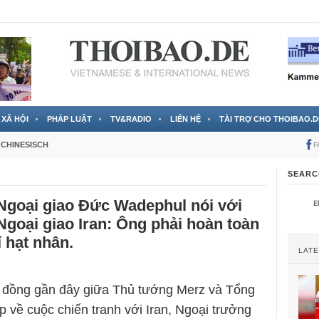
 đã được chính thức xác nhận
3 Jahren ago
XÃ HỘI
PHÁP LUẬT
TV&RADIO
LIÊN HỆ
TÀI TRỢ CHO THOIBAO.D
CHINESISCH
F
SEARC
Ngoại giao Đức Wadephul nói với
goại giao Iran: Ông phải hoàn toàn
í hạt nhân.
LAT
 đồng gần đây giữa Thủ tướng Merz và Tổng
 về cuộc chiến tranh với Iran, Ngoại trưởng