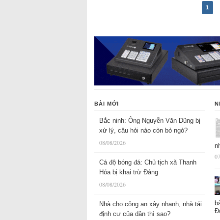
1
BÀI MỚI
N
Bắc ninh: Ông Nguyễn Văn Dũng bị
xử lý, câu hỏi nào còn bỏ ngỏ?
08/08/2026
n
07
Cá độ bóng đá: Chủ tịch xã Thanh
Hóa bị khai trừ Đảng
08/08/2026
b
Nhà cho công an xây nhanh, nhà tái
Đ
định cư của dân thì sao?