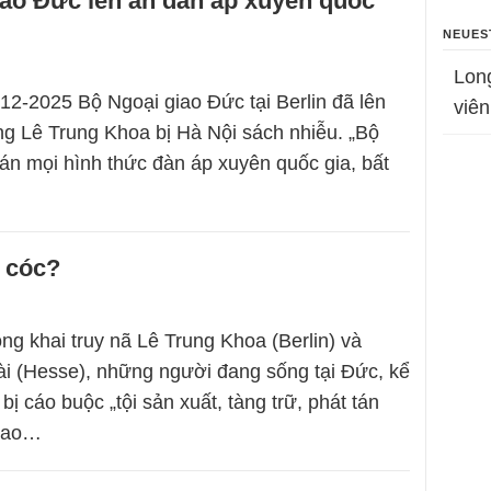
iao Đức lên án đàn áp xuyên quốc
NEUES
Lon
-12-2025 Bộ Ngoại giao Đức tại Berlin đã lên
viên
ông Lê Trung Khoa bị Hà Nội sách nhiễu. „Bộ
 án mọi hình thức đàn áp xuyên quốc gia, bất
 cóc?
ng khai truy nã Lê Trung Khoa (Berlin) và
i (Hesse), những người đang sống tại Đức, kể
bị cáo buộc „tội sản xuất, tàng trữ, phát tán
giao…