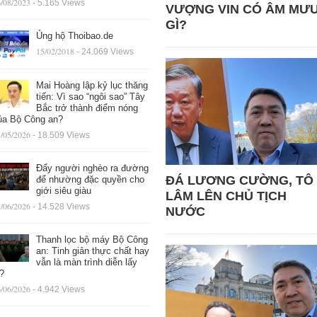
/08/2023
- 5.165 Views
VƯỢNG VIN CÓ ÂM MƯ
GÌ?
Ủng hộ Thoibao.de
15/02/2018
- 24.069 Views
Mai Hoàng lập kỷ lục thăng
tiến: Vì sao “ngôi sao” Tây
Bắc trở thành điểm nóng
ủa Bộ Công an?
/05/2026
- 18.509 Views
Đẩy người nghèo ra đường
ĐÁ LƯƠNG CƯỜNG, TÔ
để nhường đặc quyền cho
giới siêu giàu
LÂM LÊN CHỦ TỊCH
/06/2026
- 14.528 Views
NƯỚC
Thanh lọc bộ máy Bộ Công
an: Tinh giản thực chất hay
vẫn là màn trình diễn lấy
ệ?
/06/2026
- 4.942 Views