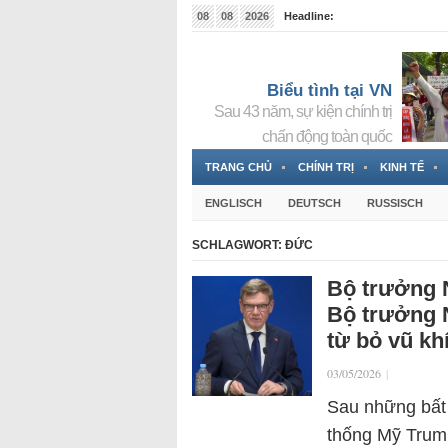
08
08
2026
Headline:
Tin bà Nguyễn Thị Thanh Nhàn đang ẩn náu tại Đức
Biểu tình tại VN
Sau 43 năm, sự kiện chính trị
chấn động toàn quốc
TRANG CHỦ
CHÍNH TRỊ
KINH TẾ
ENGLISCH
DEUTSCH
RUSSISCH
SCHLAGWORT:
ĐỨC
Bộ trưởng 
Bộ trưởng N
từ bỏ vũ kh
03/05/2026
|
Sau những bất
thống Mỹ Trump