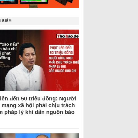
 BIẾM
 lên đến 50 triệu đồng: Người
 mạng xã hội phải chịu trách
m pháp lý khi dẫn nguồn báo