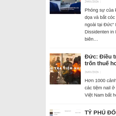
29/01/2026
|
Phóng sự của k
dọa và bắt cóc
ngoài tại Đức“
Dissidenten in
biên…
Đức: Điều t
trốn thuế h
26/01/2026
|
Hơn 1000 cảnh 
các tiệm nail 
Việt Nam bất h
TỶ PHÚ ĐỐ