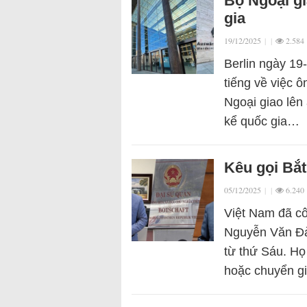
Bộ Ngoại g
gia
19/12/2025
|
|
2.584
Berlin ngày 19
tiếng về việc 
Ngoại giao lên
kể quốc gia…
Kêu gọi Bắt
05/12/2025
|
|
6.240
Việt Nam đã cô
Nguyễn Văn Đà
từ thứ Sáu. Họ 
hoặc chuyển 