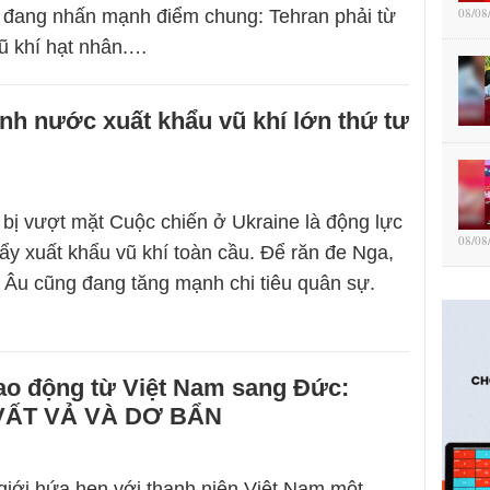
08/08
 đang nhấn mạnh điểm chung: Tehran phải từ
ũ khí hạt nhân.…
nh nước xuất khẩu vũ khí lớn thứ tư
bị vượt mặt Cuộc chiến ở Ukraine là động lực
08/08
đẩy xuất khẩu vũ khí toàn cầu. Để răn đe Nga,
Âu cũng đang tăng mạnh chi tiêu quân sự.
ao động từ Việt Nam sang Đức:
VẤT VẢ VÀ DƠ BẨN
iới hứa hẹn với thanh niên Việt Nam một