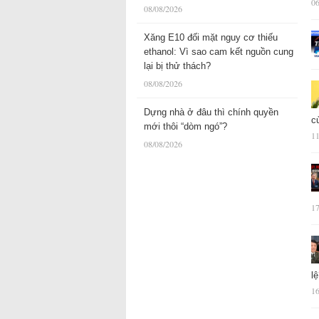
06
08/08/2026
Xăng E10 đối mặt nguy cơ thiếu
ethanol: Vì sao cam kết nguồn cung
lại bị thử thách?
08/08/2026
Dựng nhà ở đâu thì chính quyền
c
mới thôi “dòm ngó”?
11
08/08/2026
17
l
16