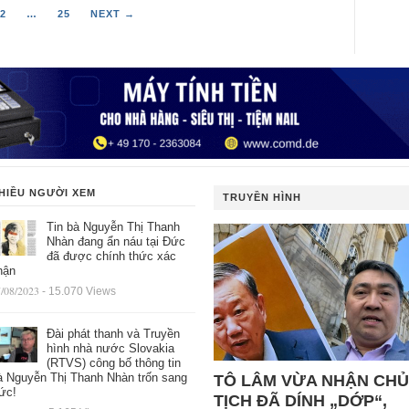
2
…
25
NEXT →
HIỀU NGƯỜI XEM
TRUYỀN HÌNH
Tin bà Nguyễn Thị Thanh
Nhàn đang ẩn náu tại Đức
đã được chính thức xác
hận
/08/2023
- 15.070 Views
Đài phát thanh và Truyền
hình nhà nước Slovakia
(RTVS) công bố thông tin
à Nguyễn Thị Thanh Nhàn trốn sang
TÔ LÂM VỪA NHẬN CHỦ
ức!
TỊCH ĐÃ DÍNH „DỚP“,