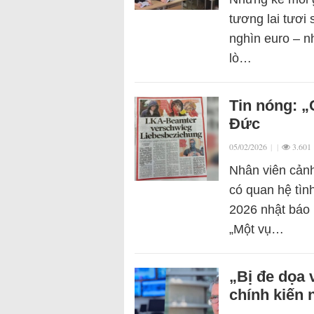
tương lai tươi 
nghìn euro – n
lò…
Tin nóng: „
Đức
05/02/2026
|
|
3.601
Nhân viên cản
có quan hệ tìn
2026 nhật báo 
„Một vụ…
„Bị đe dọa 
chính kiến 