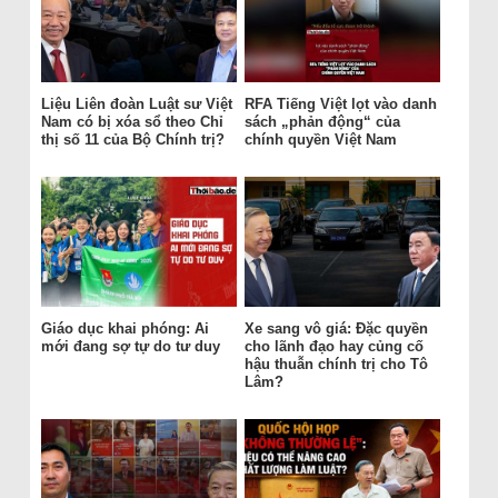
Liệu Liên đoàn Luật sư Việt
RFA Tiếng Việt lọt vào danh
Nam có bị xóa sổ theo Chỉ
sách „phản động“ của
thị số 11 của Bộ Chính trị?
chính quyền Việt Nam
Giáo dục khai phóng: Ai
Xe sang vô giá: Đặc quyền
mới đang sợ tự do tư duy
cho lãnh đạo hay củng cố
hậu thuẫn chính trị cho Tô
Lâm?