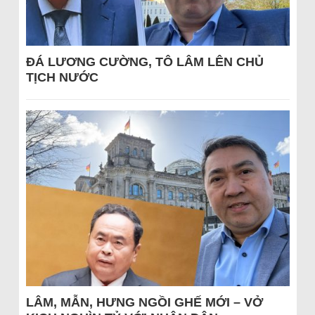
ĐÁ LƯƠNG CƯỜNG, TÔ LÂM LÊN CHỦ
TỊCH NƯỚC
LÂM, MẪN, HƯNG NGỒI GHẾ MỚI – VỞ