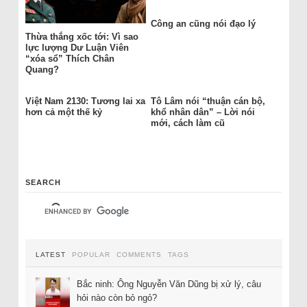
Công an cũng nói đạo lý
Thừa thắng xốc tới: Vì sao
lực lượng Dư Luận Viên
“xóa sổ” Thích Chân
Quang?
Việt Nam 2130: Tương lai xa
Tô Lâm nói “thuận cán bộ,
hơn cả một thế kỷ
khổ nhân dân” – Lời nói
mới, cách làm cũ
SEARCH
LATEST
POPULAR
COMMENTS
TAGS
Bắc ninh: Ông Nguyễn Văn Dũng bị xử lý, câu
hỏi nào còn bỏ ngỏ?