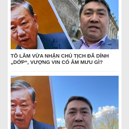
TÔ LÂM VỪA NHẬN CHỦ TỊCH ĐÃ DÍNH
„DỚP“, VƯỢNG VIN CÓ ÂM MƯU GÌ?