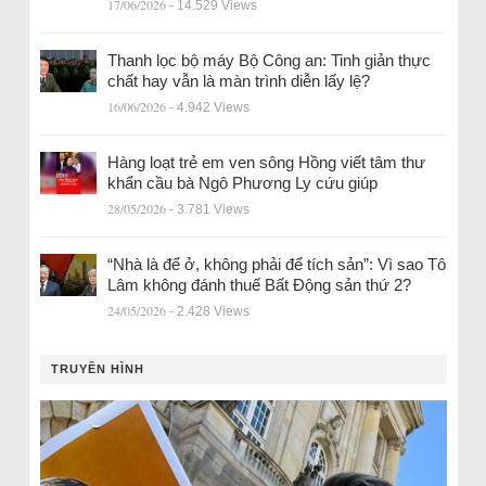
17/06/2026
- 14.529 Views
Thanh lọc bộ máy Bộ Công an: Tinh giản thực
chất hay vẫn là màn trình diễn lấy lệ?
16/06/2026
- 4.942 Views
Hàng loạt trẻ em ven sông Hồng viết tâm thư
khẩn cầu bà Ngô Phương Ly cứu giúp
28/05/2026
- 3.781 Views
“Nhà là để ở, không phải để tích sản”: Vì sao Tô
Lâm không đánh thuế Bất Động sản thứ 2?
24/05/2026
- 2.428 Views
TRUYỀN HÌNH