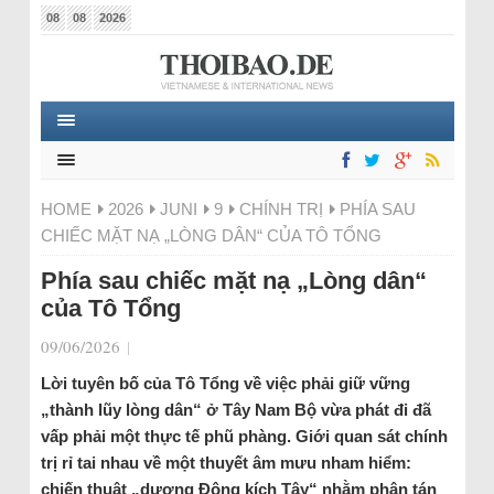
08
08
2026
HOME
2026
JUNI
9
CHÍNH TRỊ
PHÍA SAU
CHIẾC MẶT NẠ „LÒNG DÂN“ CỦA TÔ TỔNG
Phía sau chiếc mặt nạ „Lòng dân“
của Tô Tổng
09/06/2026
|
Lời tuyên bố của Tô Tổng về việc phải giữ vững
„thành lũy lòng dân“ ở Tây Nam Bộ vừa phát đi đã
vấp phải một thực tế phũ phàng. Giới quan sát chính
trị rỉ tai nhau về một thuyết âm mưu nham hiểm:
chiến thuật „dương Đông kích Tây“ nhằm phân tán