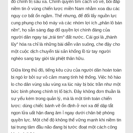
đồ chính trị sâu xa. Chính quyền tìm cách vỗ về, bồi đắp
niềm tin ở vùng chiến lược miền Nam nhằm xoa dịu các
nguy cơ bất ổn ngầm. Thế nhưng, để đổi lấy nguồn lực
cung phụng cho bộ máy và các nhóm lợi ích „phân lô bán
nền“, họ sẵn sàng đạp đổ quyền lợi chính đáng của
người dân ngay tại „trái tim“ đất nước. Cái gọi là „thành
lũy“ hóa ra chỉ là những bài diễn văn suông, che đậy cho
một cuộc dịch chuyển tài sản khổng lồ từ tay người
nghèo sang tay giới tài phiệt thân hữu.
Giữa lòng thủ đô, tiếng kêu cứu của người dân hoàn toàn
bị ngó lơ bởi sự vô cảm mang tính hệ thống. Việc hô hào
lo cho dân vùng sâu vùng xa lúc này bị bóc trần như một
bức bình phong chính trị lố bịch. Đây không đơn thuần là
sự yếu kém trong quản lý, mà là một tính toán chiến
lược: dùng chiếc bánh vẽ ổn định ở nơi xa để dập tắt
ngọn lửa uất hận đang âm ỉ ngay dưới chân bệ phóng
quyền lực. Một chế độ không thể vững mạnh khi niềm tin
tại trung tâm đầu não đang bị tước đoạt một cách công