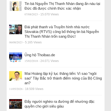
Tin bà Nguyễn Thị Thanh Nhàn đang ẩn náu tại
Đức đã được chính thức xác nhận
07/08/2023
- 15.070 Views
Đài phát thanh và Truyền hình nhà nước
Slovakia (RTVS) công bố thông tin bà Nguyễn
Thị Thanh Nhàn trốn sang Đức!
06/08/2023
- 5.165 Views
Ủng hộ Thoibao.de
15/02/2018
- 24.071 Views
Mai Hoàng lập kỷ lục thăng tiến: Vì sao “ngôi
sao” Tây Bắc trở thành điểm nóng của Bộ Công
an?
11/05/2026
- 18.509 Views
Đẩy người nghèo ra đường để nhường đặc
quyền cho giới siêu giàu