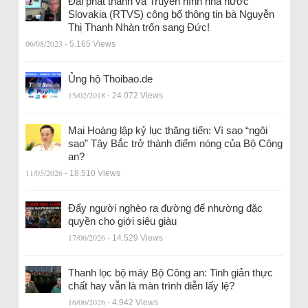
Đài phát thanh và Truyền hình nhà nước
Slovakia (RTVS) công bố thông tin bà Nguyễn
Thị Thanh Nhàn trốn sang Đức!
06/08/2023
- 5.165 Views
Ủng hộ Thoibao.de
15/02/2018
- 24.072 Views
Mai Hoàng lập kỷ lục thăng tiến: Vì sao “ngôi
sao” Tây Bắc trở thành điểm nóng của Bộ Công
an?
11/05/2026
- 18.510 Views
Đẩy người nghèo ra đường để nhường đặc
quyền cho giới siêu giàu
17/06/2026
- 14.529 Views
Thanh lọc bộ máy Bộ Công an: Tinh giản thực
chất hay vẫn là màn trình diễn lấy lệ?
16/06/2026
- 4.942 Views