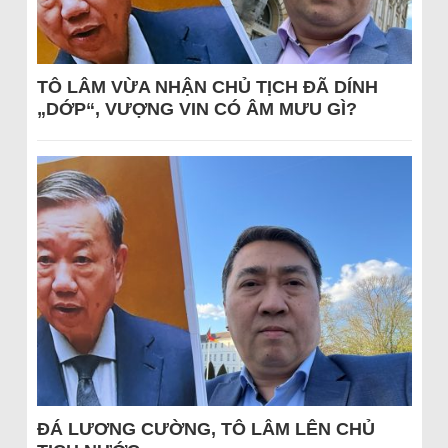
TÔ LÂM VỪA NHẬN CHỦ TỊCH ĐÃ DÍNH
„DỚP“, VƯỢNG VIN CÓ ÂM MƯU GÌ?
ĐÁ LƯƠNG CƯỜNG, TÔ LÂM LÊN CHỦ