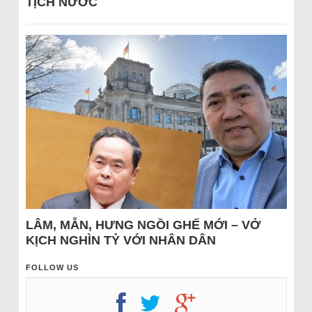
TỊCH NƯỚC
LÂM, MẪN, HƯNG NGỒI GHẾ MỚI – VỞ
KỊCH NGHÌN TỶ VỚI NHÂN DÂN
FOLLOW US