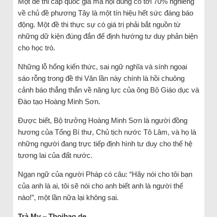
Một đề thi cấp quốc gia mà nội dung có tới 70% nghiêng
về chủ đề phương Tây là một tín hiệu hết sức đáng báo
động. Một đề thi thực sự có giá trị phải bắt nguồn từ
những dữ kiện đúng đắn để định hướng tư duy phản biện
cho học trò.
Những lỗ hổng kiến thức, sai ngữ nghĩa và sính ngoại
sáo rỗng trong đề thi Văn lần này chính là hồi chuông
cảnh báo thẳng thắn về năng lực của ông Bộ Giáo dục và
Đào tạo Hoàng Minh Sơn.
Được biết, Bộ trưởng Hoàng Minh Sơn là người đồng
hương của Tổng Bí thư, Chủ tịch nước Tô Lâm, và họ là
những người đang trực tiếp định hình tư duy cho thế hệ
tương lai của đất nước.
Ngạn ngữ của người Pháp có câu: “Hãy nói cho tôi bạn
của anh là ai, tôi sẽ nói cho anh biết anh là người thế
nào!”, một lần nữa lại không sai.
Trà My – Thoibao.de