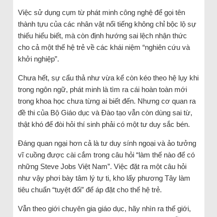
Việc sử dụng cụm từ phát minh công nghệ để gọi tên
thành tựu của các nhân vật nổi tiếng không chỉ bộc lộ sự
thiếu hiểu biết, mà còn định hướng sai lệch nhận thức
cho cả một thế hệ trẻ về các khái niệm “nghiên cứu và
khởi nghiệp”.
Chưa hết, sự cẩu thả như vừa kể còn kéo theo hệ lụy khi
trong ngôn ngữ, phát minh là tìm ra cái hoàn toàn mới
trong khoa học chưa từng ai biết đến. Nhưng cơ quan ra
đề thi của Bộ Giáo dục và Đào tạo vẫn còn dùng sai từ,
thật khó để đòi hỏi thí sinh phải có một tư duy sắc bén.
Đáng quan ngại hơn cả là tư duy sính ngoại và ảo tưởng
vĩ cuồng được cài cắm trong câu hỏi “làm thế nào để có
những Steve Jobs Việt Nam”. Việc đặt ra một câu hỏi
như vậy phơi bày tâm lý tự ti, kho lấy phương Tây làm
tiêu chuẩn “tuyệt đối” để áp đặt cho thế hệ trẻ.
Vẫn theo giới chuyên gia giáo dục, hãy nhìn ra thế giới,