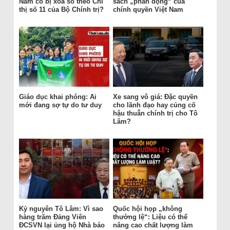
Nam có bị xóa sổ theo Chỉ
sách „phản động“ của
thị số 11 của Bộ Chính trị?
chính quyền Việt Nam
Giáo dục khai phóng: Ai
Xe sang vô giá: Đặc quyền
mới đang sợ tự do tư duy
cho lãnh đạo hay củng cố
hậu thuẫn chính trị cho Tô
Lâm?
Kỷ nguyên Tô Lâm: Vì sao
Quốc hội họp „không
hàng trăm Đảng Viên
thường lệ“: Liệu có thể
ĐCSVN lại ủng hộ Nhà báo
nâng cao chất lượng làm