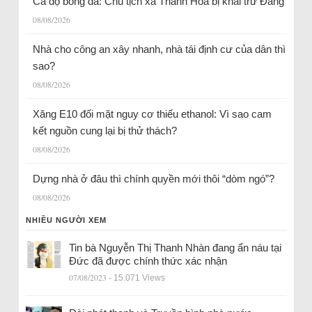
Cá độ bóng đá: Chủ tịch xã Thanh Hóa bị khai trừ Đảng
08/08/2026
Nhà cho công an xây nhanh, nhà tái định cư của dân thì
sao?
08/08/2026
Xăng E10 đối mặt nguy cơ thiếu ethanol: Vì sao cam
kết nguồn cung lại bị thử thách?
08/08/2026
Dựng nhà ở đâu thì chính quyền mới thôi “dòm ngó”?
08/08/2026
NHIỀU NGƯỜI XEM
Tin bà Nguyễn Thị Thanh Nhàn đang ẩn náu tại
Đức đã được chính thức xác nhận
07/08/2023
- 15.071 Views