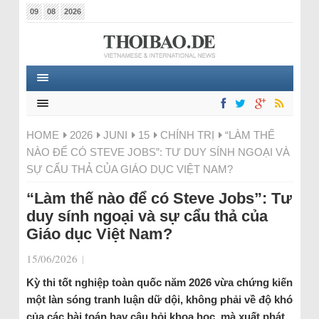
09
08
2026
HOME
2026
JUNI
15
CHÍNH TRỊ
“LÀM THẾ
NÀO ĐỂ CÓ STEVE JOBS”: TƯ DUY SÍNH NGOẠI VÀ
SỰ CẨU THẢ CỦA GIÁO DỤC VIỆT NAM?
“Làm thế nào để có Steve Jobs”: Tư
duy sính ngoại và sự cẩu thả của
Giáo dục Việt Nam?
15/06/2026
|
Kỳ thi tốt nghiệp toàn quốc năm 2026 vừa chứng kiến
một làn sóng tranh luận dữ dội, không phải về độ khó
của các bài toán hay câu hỏi khoa học, mà xuất phát