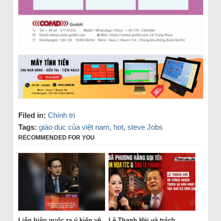
Filed in:
Chính trị
Tags:
giáo dục của việt nam
,
hot
,
steve Jobs
RECOMMENDED FOR YOU
Liên hiệp quốc ra ý kiến về
Lê Thanh Hải và trách