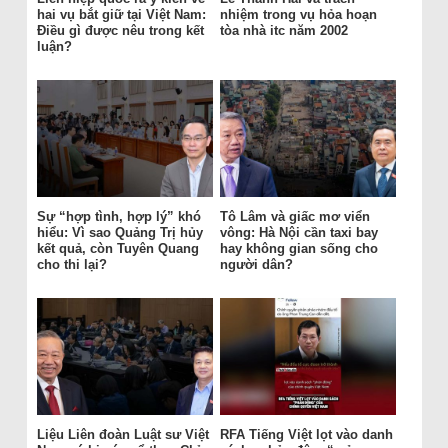
hai vụ bắt giữ tại Việt Nam:
nhiệm trong vụ hỏa hoạn
Điều gì được nêu trong kết
tòa nhà itc năm 2002
luận?
Sự “hợp tình, hợp lý” khó
Tô Lâm và giấc mơ viển
hiểu: Vì sao Quảng Trị hủy
vông: Hà Nội cần taxi bay
kết quả, còn Tuyên Quang
hay không gian sống cho
cho thi lại?
người dân?
Liệu Liên đoàn Luật sư Việt
RFA Tiếng Việt lọt vào danh