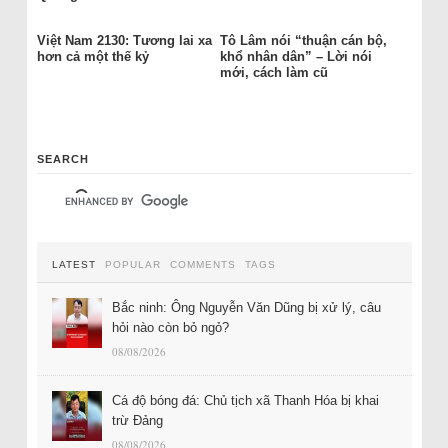
Việt Nam 2130: Tương lai xa
Tô Lâm nói “thuận cán bộ,
hơn cả một thế kỷ
khổ nhân dân” – Lời nói
mới, cách làm cũ
SEARCH
LATEST
POPULAR
COMMENTS
TAGS
Bắc ninh: Ông Nguyễn Văn Dũng bị xử lý, câu
hỏi nào còn bỏ ngỏ?
08/08/2026
Cá độ bóng đá: Chủ tịch xã Thanh Hóa bị khai
trừ Đảng
08/08/2026