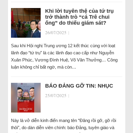
Khi lời tuyên thệ của tứ trụ
trở thành trò “cá Trê chui
ống” do thiếu giám sát?
26/07/2025
|
Sau khi Hội nghị Trung ương 12 kết thúc cùng với loạt
lãnh đạo “tứ trụ” là các lãnh đạo cao cấp như Nguyễn
Xuân Phúc, Vương Đình Huệ, Võ Văn Thưởng… Công
luận không chỉ bất ngờ, mà còn…
BÁO ĐẢNG GỠ TIN: NHỤC
25/07/2025
|
Này là vở diễn kinh điển mang tên “Đăng rồi gỡ, gỡ rồi
thôi”, do dàn diễn viên chính: báo Đảng, tuyên giáo và