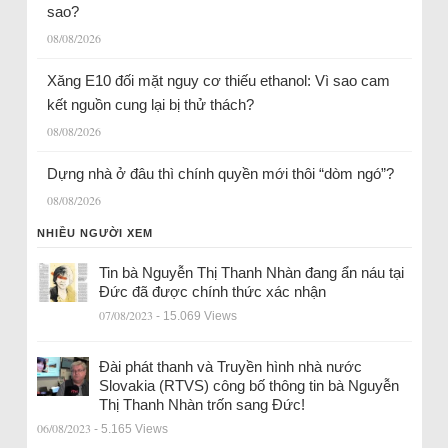
sao?
08/08/2026
Xăng E10 đối mặt nguy cơ thiếu ethanol: Vì sao cam
kết nguồn cung lại bị thử thách?
08/08/2026
Dựng nhà ở đâu thì chính quyền mới thôi “dòm ngó”?
08/08/2026
NHIỀU NGƯỜI XEM
Tin bà Nguyễn Thị Thanh Nhàn đang ẩn náu tại
Đức đã được chính thức xác nhận
07/08/2023
- 15.069 Views
Đài phát thanh và Truyền hình nhà nước
Slovakia (RTVS) công bố thông tin bà Nguyễn
Thị Thanh Nhàn trốn sang Đức!
06/08/2023
- 5.165 Views