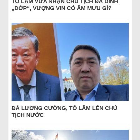
TÔ LÂM VỪA NHẬN CHỦ TỊCH ĐÃ DÍNH
„DỚP“, VƯỢNG VIN CÓ ÂM MƯU GÌ?
ĐÁ LƯƠNG CƯỜNG, TÔ LÂM LÊN CHỦ
TỊCH NƯỚC