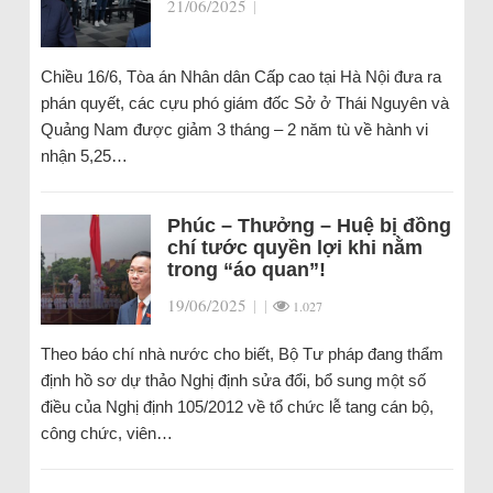
21/06/2025
|
Chiều 16/6, Tòa án Nhân dân Cấp cao tại Hà Nội đưa ra
phán quyết, các cựu phó giám đốc Sở ở Thái Nguyên và
Quảng Nam được giảm 3 tháng – 2 năm tù về hành vi
nhận 5,25…
Phúc – Thưởng – Huệ bị đồng
chí tước quyền lợi khi nằm
trong “áo quan”!
19/06/2025
|
|
1.027
Theo báo chí nhà nước cho biết, Bộ Tư pháp đang thẩm
định hồ sơ dự thảo Nghị định sửa đổi, bổ sung một số
điều của Nghị định 105/2012 về tổ chức lễ tang cán bộ,
công chức, viên…