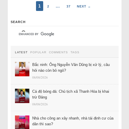
1
…
2
37
NEXT →
SEARCH
LATEST
POPULAR
COMMENTS
TAGS
Bắc ninh: Ông Nguyễn Văn Dũng bị xử lý, câu
hỏi nào còn bỏ ngỏ?
08/08/2026
Cá độ bóng đá: Chủ tịch xã Thanh Hóa bị khai
trừ Đảng
08/08/2026
Nhà cho công an xây nhanh, nhà tái định cư của
dân thì sao?