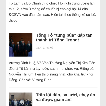
Tô Lâm và Bộ Chính trị tổ chức Hội nghị trung ương lần
thứ 12, sớm 3 tháng để chuẩn bị cho đại hội 14 của
ĐCSVN vào đầu năm sau. Hiện tại, theo thống kê sơ bộ,
đã có…
Tổng Tô “tung búa” đập tan
thành trì Tổng Trọng!
24/07/2025
|
Vương Đình Huệ, Võ Văn Thưởng Nguyễn Thị Kim Tiến
đều bị Tô Lâm ra tay tước sạch mọi chức vụ. Riêng bà
Nguyễn Thị Kim Tiến thì bị nặng nhất, cho khai trừ khỏi
Đảng. Còn với Vương Đình…
Trấn lột dân, sa lưới, chạy án
và được giảm án!