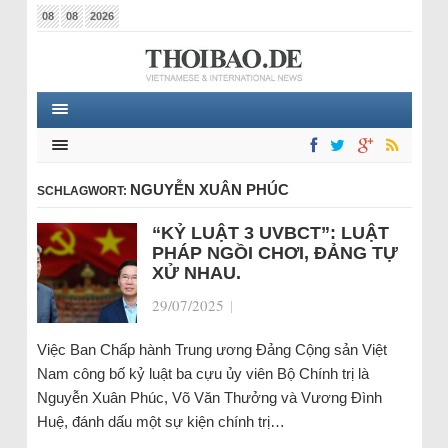
08
08
2026
NGUYỄN XUÂN PHÚC
SCHLAGWORT:
“KỶ LUẬT 3 UVBCT”: LUẬT
PHÁP NGỒI CHƠI, ĐẢNG TỰ
XỬ NHAU.
29/07/2025
|
Việc Ban Chấp hành Trung ương Đảng Cộng sản Việt
Nam công bố kỷ luật ba cựu ủy viên Bộ Chính trị là
Nguyễn Xuân Phúc, Võ Văn Thưởng và Vương Đình
Huệ, đánh dấu một sự kiện chính trị…