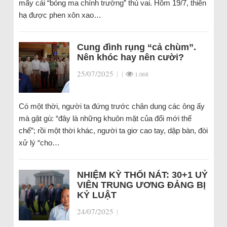
mấy cái “bóng ma chính trường” thủ vai. Hôm 19/7, thiên
hạ được phen xôn xao…
Cung đình rụng “cả chùm”.
Nên khóc hay nên cười?
25/07/2025
|
|
1.068
Có một thời, người ta đứng trước chân dung các ông ấy
mà gật gù: “đây là những khuôn mặt của đổi mới thể
chế”; rồi một thời khác, người ta giơ cao tay, dập bàn, đòi
xử lý “cho…
NHIỆM KỲ THỐI NÁT: 30+1 UỶ
VIÊN TRUNG ƯƠNG ĐẢNG BỊ
KỶ LUẬT
24/07/2025
|