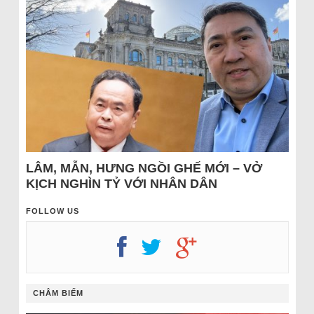
LÂM, MẪN, HƯNG NGỒI GHẾ MỚI – VỞ
KỊCH NGHÌN TỶ VỚI NHÂN DÂN
FOLLOW US
CHÂM BIẾM