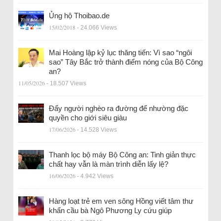
Ủng hộ Thoibao.de
15/02/2018
- 24.066 Views
Mai Hoàng lập kỷ lục thăng tiến: Vì sao “ngôi
sao” Tây Bắc trở thành điểm nóng của Bộ Công
an?
11/05/2026
- 18.507 Views
Đẩy người nghèo ra đường để nhường đặc
quyền cho giới siêu giàu
17/06/2026
- 14.528 Views
Thanh lọc bộ máy Bộ Công an: Tinh giản thực
chất hay vẫn là màn trình diễn lấy lệ?
16/06/2026
- 4.942 Views
Hàng loạt trẻ em ven sông Hồng viết tâm thư
khẩn cầu bà Ngô Phương Ly cứu giúp