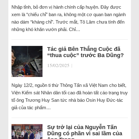
Nhập tỉnh, bỏ đơn vị hành chính cấp huyện. Đây được
xem là “chiếu chỉ” ban ra, không một cơ quan ban ngành
nào dám “kháng chỉ”. Trước mắt, Tô Lâm chưa tính đến
những khó khăn vướn phải. Chỉ…
Tác giả Bên Thắng Cuộc đã
“thua cuộc” trước Ba Dũng?
15/02/2025
|
Ngày 12/2, nguồn ti thừ Thông Tấn xã Việt Nam cho biết,
Viện Kiểm sát Nhân dân tối cao đã hoàn tất cáo trạng truy
tố ông Trương Huy San tức nhà báo Osin Huy Đức-tác
giả của tác phẩm…
Sự trở lại của Nguyễn Tấn
Dũng có phần vì sai lầm của