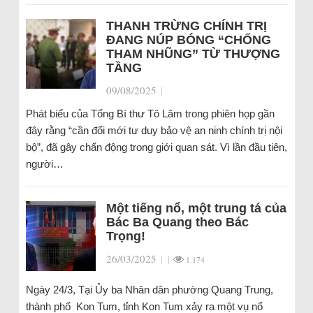
THANH TRỪNG CHÍNH TRỊ
ĐANG NÚP BÓNG “CHỐNG
THAM NHŨNG” TỪ THƯỢNG
TẦNG
09/08/2025
|
Phát biểu của Tổng Bí thư Tô Lâm trong phiên họp gần
đây rằng “cần đổi mới tư duy bảo vệ an ninh chính trị nội
bộ”, đã gây chấn động trong giới quan sát. Vì lần đầu tiên,
người…
Một tiếng nổ, một trung tá của
Bác Ba Quang theo Bác
Trọng!
26/03/2025
|
|
1.174
Ngày 24/3, Tại Ủy ba Nhân dân phường Quang Trung,
thành phố Kon Tum, tỉnh Kon Tum xảy ra một vụ nổ