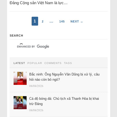
Đảng Cộng sản Việt Nam là lực…
1
…
2
145
NEXT →
SEARCH
LATEST
POPULAR
COMMENTS
TAGS
Bắc ninh: Ông Nguyễn Văn Dũng bị xử lý, câu
hỏi nào còn bỏ ngỏ?
08/08/2026
Cá độ bóng đá: Chủ tịch xã Thanh Hóa bị khai
trừ Đảng
08/08/2026