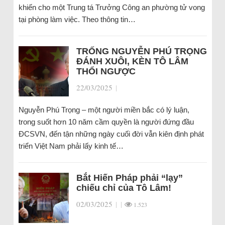
khiến cho một Trung tá Trưởng Công an phường tử vong
tại phòng làm việc. Theo thông tin…
TRỐNG NGUYỄN PHÚ TRỌNG
ĐÁNH XUÔI, KÈN TÔ LÂM
THỔI NGƯỢC
22/03/2025
|
Nguyễn Phú Trọng – một người miền bắc có lý luận,
trong suốt hơn 10 năm cầm quyền là người đứng đầu
ĐCSVN, đến tận những ngày cuối đời vẫn kiên định phát
triển Việt Nam phải lấy kinh tế…
Bắt Hiến Pháp phải “lạy”
chiếu chỉ của Tô Lâm!
02/03/2025
|
|
1.523