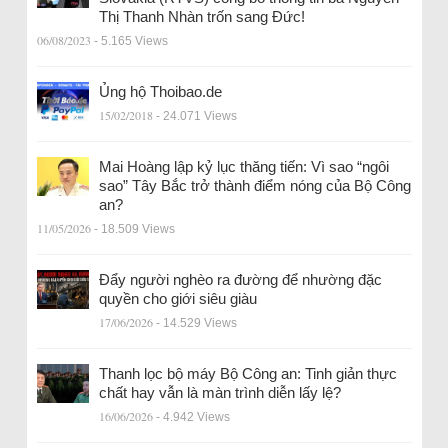
Thị Thanh Nhàn trốn sang Đức!
06/08/2023
- 5.165 Views
Ủng hộ Thoibao.de
15/02/2018
- 24.071 Views
Mai Hoàng lập kỷ lục thăng tiến: Vì sao “ngôi
sao” Tây Bắc trở thành điểm nóng của Bộ Công
an?
11/05/2026
- 18.509 Views
Đẩy người nghèo ra đường để nhường đặc
quyền cho giới siêu giàu
17/06/2026
- 14.529 Views
Thanh lọc bộ máy Bộ Công an: Tinh giản thực
chất hay vẫn là màn trình diễn lấy lệ?
16/06/2026
- 4.942 Views