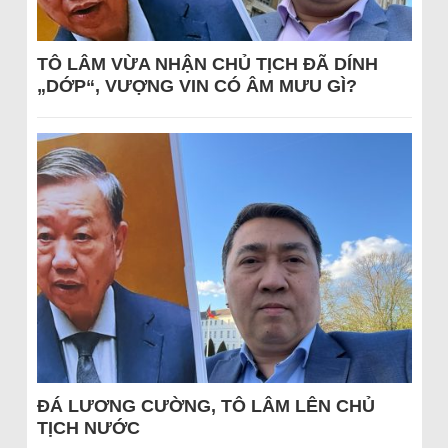
TÔ LÂM VỪA NHẬN CHỦ TỊCH ĐÃ DÍNH
„DỚP“, VƯỢNG VIN CÓ ÂM MƯU GÌ?
ĐÁ LƯƠNG CƯỜNG, TÔ LÂM LÊN CHỦ
TỊCH NƯỚC