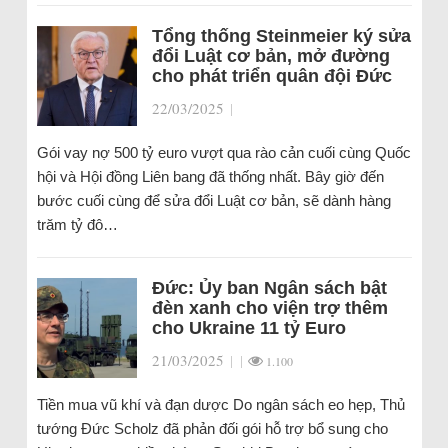
Tổng thống Steinmeier ký sửa
đổi Luật cơ bản, mở đường
cho phát triển quân đội Đức
22/03/2025
|
Gói vay nợ 500 tỷ euro vượt qua rào cản cuối cùng Quốc
hội và Hội đồng Liên bang đã thống nhất. Bây giờ đến
bước cuối cùng để sửa đổi Luật cơ bản, sẽ dành hàng
trăm tỷ đô…
Đức: Ủy ban Ngân sách bật
đèn xanh cho viện trợ thêm
cho Ukraine 11 tỷ Euro
21/03/2025
|
|
1.100
Tiền mua vũ khí và đạn dược Do ngân sách eo hẹp, Thủ
tướng Đức Scholz đã phản đối gói hỗ trợ bổ sung cho