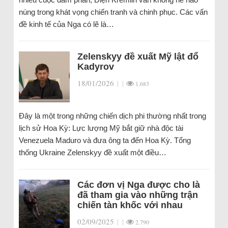
núng trong khát vọng chiến tranh và chinh phục. Các vấn
đề kinh tế của Nga có lẽ là…
Zelenskyy đề xuất Mỹ lật đổ
Kadyrov
18/01/2026
|
|
1.683
Đây là một trong những chiến dịch phi thường nhất trong
lịch sử Hoa Kỳ: Lực lượng Mỹ bắt giữ nhà độc tài
Venezuela Maduro và đưa ông ta đến Hoa Kỳ. Tổng
thống Ukraine Zelenskyy đề xuất một điều…
Các đơn vị Nga được cho là
đã tham gia vào những trận
chiến tàn khốc với nhau
02/09/2025
|
|
2.790