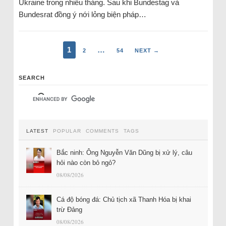
Ukraine trong nhiều tháng. Sau khi Bundestag và
Bundesrat đồng ý nới lỏng biện pháp…
1
…
2
54
NEXT →
SEARCH
LATEST
POPULAR
COMMENTS
TAGS
Bắc ninh: Ông Nguyễn Văn Dũng bị xử lý, câu
hỏi nào còn bỏ ngỏ?
08/08/2026
Cá độ bóng đá: Chủ tịch xã Thanh Hóa bị khai
trừ Đảng
08/08/2026