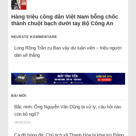
Hàng triệu công dân Việt Nam bỗng chốc
thành chuột bạch dưới tay Bộ Công An
NEUESTE KOMMENTARE
Long Rồng Trần
zu
Bao vây dư luận viên – triệu người
dân sẽ thắng
BÀI MỚI
Bắc ninh: Ông Nguyễn Văn Dũng bị xử lý, câu hỏi nào
còn bỏ ngỏ?
08/08/2026
Cá độ bóng đá: Chủ tịch xã Thanh Hóa bị khai trừ Đảng