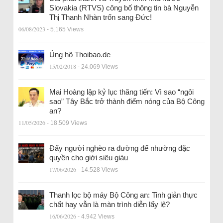
Slovakia (RTVS) công bố thông tin bà Nguyễn
Thị Thanh Nhàn trốn sang Đức!
06/08/2023
- 5.165 Views
Ủng hộ Thoibao.de
15/02/2018
- 24.069 Views
Mai Hoàng lập kỷ lục thăng tiến: Vì sao “ngôi
sao” Tây Bắc trở thành điểm nóng của Bộ Công
an?
11/05/2026
- 18.509 Views
Đẩy người nghèo ra đường để nhường đặc
quyền cho giới siêu giàu
17/06/2026
- 14.528 Views
Thanh lọc bộ máy Bộ Công an: Tinh giản thực
chất hay vẫn là màn trình diễn lấy lệ?
16/06/2026
- 4.942 Views