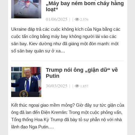
„Máy bay ném bom cháy hàng
loạt“
01/06/2025
|
|
2.576
Ukraine đáp trả các cuộc không kích của Nga bằng các
cuộc tấn công bằng máy bay không người lái vào các
sân bay. Kiev dường như đã giáng một đòn mạnh: một
số sân bay quân sự ở xa…
Trump nói ông „giận dữ“ về
Putin
30/03/2025
|
|
1.857
Kết thúc ngoại giao mềm mỏng? Giờ đây sự tức giận của
ông đã lan đến Điện Kremlin: Trong một cuộc phỏng vấn,
Tổng thống Hoa Kỳ Trump đã bày tỏ sự phẫn nộ với nhà
lãnh đạo Nga Putin.…