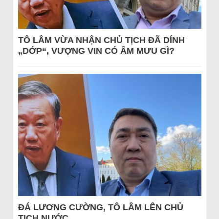
TÔ LÂM VỪA NHẬN CHỦ TỊCH ĐÃ DÍNH
„DỚP“, VƯỢNG VIN CÓ ÂM MƯU GÌ?
ĐÁ LƯƠNG CƯỜNG, TÔ LÂM LÊN CHỦ
TỊCH NƯỚC