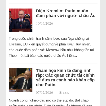
Điện Kremlin: Putin muốn
đàm phán với người châu Âu
10/05/2026
|
Trong cuộc chiến tranh xâm lược của Nga chống lại
Ukraine, EU kiên quyết đứng về phía Kyiv. Tuy nhiên,
các cuộc đàm phán với Moscow hầu như không tồn tại.
Theo một bài báo, các nước châu Âu hiện…
Thảm họa kinh tế đang rình
rập: Các quan chức tài chính
sẽ đưa ra cảnh báo khẩn cấp
cho Putin.
07/02/2026
|
|
1.632
Ngành công nghiệp dầu mỏ có thể sụp đổ. Bất chấp
nhiều cuộc đàm phán, Điện Kremlin vẫn không hề nao