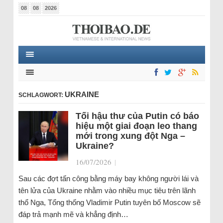
08
08
2026
UKRAINE
SCHLAGWORT:
Tối hậu thư của Putin có báo
hiệu một giai đoạn leo thang
mới trong xung đột Nga –
Ukraine?
16/07/2026
|
Sau các đợt tấn công bằng máy bay không người lái và
tên lửa của Ukraine nhằm vào nhiều mục tiêu trên lãnh
thổ Nga, Tổng thống Vladimir Putin tuyên bố Moscow sẽ
đáp trả mạnh mẽ và khẳng định…