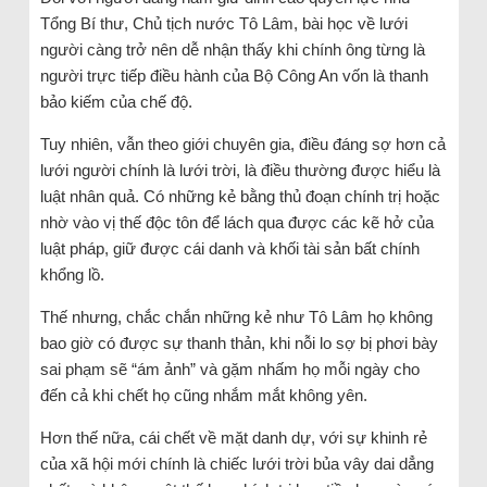
Tổng Bí thư, Chủ tịch nước Tô Lâm, bài học về lưới
người càng trở nên dễ nhận thấy khi chính ông từng là
người trực tiếp điều hành của Bộ Công An vốn là thanh
bảo kiếm của chế độ.
Tuy nhiên, vẫn theo giới chuyên gia, điều đáng sợ hơn cả
lưới người chính là lưới trời, là điều thường được hiểu là
luật nhân quả. Có những kẻ bằng thủ đoạn chính trị hoặc
nhờ vào vị thế độc tôn để lách qua được các kẽ hở của
luật pháp, giữ được cái danh và khối tài sản bất chính
khổng lồ.
Thế nhưng, chắc chắn những kẻ như Tô Lâm họ không
bao giờ có được sự thanh thản, khi nỗi lo sợ bị phơi bày
sai phạm sẽ “ám ảnh” và gặm nhấm họ mỗi ngày cho
đến cả khi chết họ cũng nhắm mắt không yên.
Hơn thế nữa, cái chết về mặt danh dự, với sự khinh rẻ
của xã hội mới chính là chiếc lưới trời bủa vây dai dẳng