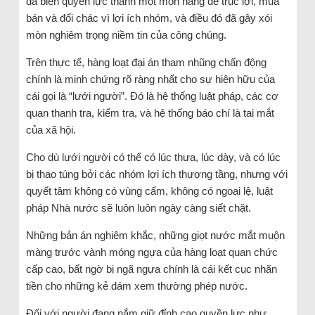
đã biến quyền lực thành một món hàng để trục lợi, mua
bán và đổi chác vì lợi ích nhóm, và điều đó đã gây xói
mòn nghiêm trọng niềm tin của công chúng.
Trên thực tế, hàng loạt đại án tham nhũng chấn động
chính là minh chứng rõ ràng nhất cho sự hiện hữu của
cái gọi là “lưới người”. Đó là hệ thống luật pháp, các cơ
quan thanh tra, kiểm tra, và hệ thống báo chí là tai mắt
của xã hội.
Cho dù lưới người có thể có lúc thưa, lúc dày, và có lúc
bị thao túng bởi các nhóm lợi ích thượng tầng, nhưng với
quyết tâm không có vùng cấm, không có ngoại lệ, luật
pháp Nhà nước sẽ luôn luôn ngày càng siết chặt.
Những bản án nghiêm khắc, những giọt nước mắt muộn
màng trước vành móng ngựa của hàng loạt quan chức
cấp cao, bất ngờ bị ngã ngựa chính là cái kết cục nhãn
tiền cho những kẻ dám xem thường phép nước.
Đối với người đang nắm giữ đỉnh cao quyền lực như