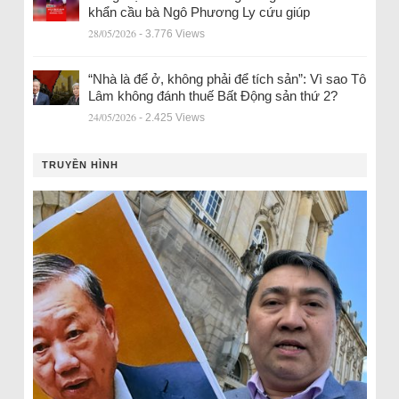
khẩn cầu bà Ngô Phương Ly cứu giúp
28/05/2026
- 3.776 Views
“Nhà là để ở, không phải để tích sản”: Vì sao Tô
Lâm không đánh thuế Bất Động sản thứ 2?
24/05/2026
- 2.425 Views
TRUYỀN HÌNH