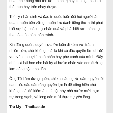
nhất mà không một thế lực chính trị hay tiền bạc nào có
thể mua hay trốn chạy được.
Triết lý nhân sinh và đạo trị quốc luôn đòi hỏi người làm
quan muốn bền vững, muốn lưu danh tiếng thơm thì phải
biết sợ luật pháp, sợ nhân quả và phải biết sợ chính sự
tha hóa của bản thân mình.
Xin đừng quên, quyền lực lớn luôn đi kèm với trách
nhiệm lớn, chứ không phải là khi có đặc quyền lớn chỉ để
vun vén cho lợi ích cá nhân hay phe cánh của mình. Đây
chính là bài học cho bất kỳ ai bước chân vào con đường
làm công bộc cho dân.
Ông Tô Lâm đừng quên, chỉ khi nào người cầm quyền tối
cao hiểu sâu sắc rằng quyền lực là để cống hiến chứ
không phải để kiếm ăn, thì bộ máy nhà nước mới thực
sự trong sạch, và lòng dân mới thực sự yên lòng.
Trà My – Thoibao.de