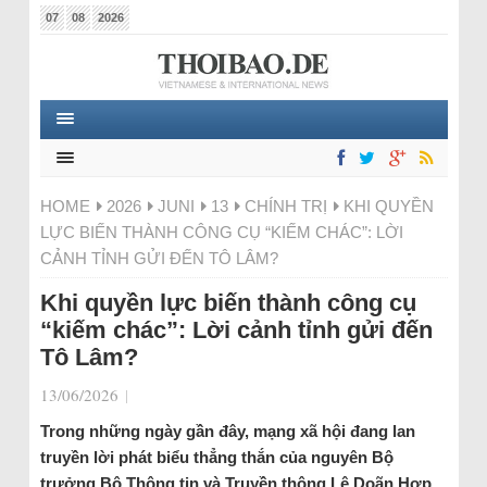
07
08
2026
HOME
2026
JUNI
13
CHÍNH TRỊ
KHI QUYỀN
LỰC BIẾN THÀNH CÔNG CỤ “KIẾM CHÁC”: LỜI
CẢNH TỈNH GỬI ĐẾN TÔ LÂM?
Khi quyền lực biến thành công cụ
“kiếm chác”: Lời cảnh tỉnh gửi đến
Tô Lâm?
13/06/2026
|
Trong những ngày gần đây, mạng xã hội đang lan
truyền lời phát biểu thẳng thắn của nguyên Bộ
trưởng Bộ Thông tin và Truyền thông Lê Doãn Hợp,