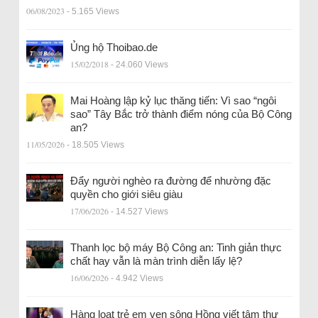
06/08/2023
- 5.165 Views
Ủng hộ Thoibao.de
15/02/2018
- 24.060 Views
Mai Hoàng lập kỷ lục thăng tiến: Vì sao “ngôi
sao” Tây Bắc trở thành điểm nóng của Bộ Công
an?
11/05/2026
- 18.505 Views
Đẩy người nghèo ra đường để nhường đặc
quyền cho giới siêu giàu
17/06/2026
- 14.527 Views
Thanh lọc bộ máy Bộ Công an: Tinh giản thực
chất hay vẫn là màn trình diễn lấy lệ?
16/06/2026
- 4.942 Views
Hàng loạt trẻ em ven sông Hồng viết tâm thư