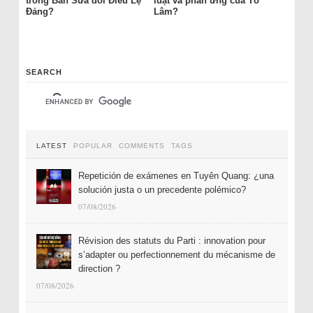
trong Ban Sửa đổi Điều Lệ
luật và phản ứng của Tô
Đảng?
Lâm?
SEARCH
LATEST
POPULAR
COMMENTS
TAGS
Repetición de exámenes en Tuyên Quang: ¿una
solución justa o un precedente polémico?
07/08/2026
Révision des statuts du Parti : innovation pour
s’adapter ou perfectionnement du mécanisme de
direction ?
07/08/2026