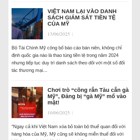
VIỆT NAM LẠI VÀO DANH
SÁCH GIÁM SÁT TIỀN TỆ
CỦA MỸ
13/06/2025
|
Bộ Tài Chính Mỹ công bố báo cáo bán niên, không chỉ
định quốc gia nào là thao túng tiền tệ trong năm 2024
nhưng tiếp tục duy trì danh sách theo dõi với một số đối
tác thương mại…
Chơi trò “cõng rắn Tàu cắn gà
Mỹ”, Đảng bị “gà Mỹ” mổ vào
mặt!
10/06/2025
|
“Ngay cả khi Việt Nam xóa bỏ toàn bộ thuế quan đối với
hàng hóa của Mỹ, Mỹ cũng sẽ không miễn thuế đối với