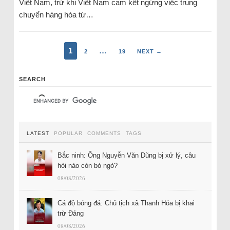
Việt Nam, trừ khi Việt Nam cam kết ngừng việc trung
chuyển hàng hóa từ…
1
…
2
19
NEXT →
SEARCH
LATEST
POPULAR
COMMENTS
TAGS
Bắc ninh: Ông Nguyễn Văn Dũng bị xử lý, câu
hỏi nào còn bỏ ngỏ?
08/08/2026
Cá độ bóng đá: Chủ tịch xã Thanh Hóa bị khai
trừ Đảng
08/08/2026