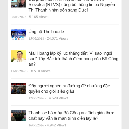
Slovakia (RTVS) công bố thông tin bà Nguyễn
Thị Thanh Nhàn trốn sang Đức!
06/08/2023
- 5.165 Views
Ủng hộ Thoibao.de
15/02/2018
- 24.071 Views
Mai Hoàng lập kỷ lục thăng tiến: Vì sao “ngôi
sao” Tây Bắc trở thành điểm nóng của Bộ Công
an?
11/05/2026
- 18.510 Views
Đẩy người nghèo ra đường để nhường đặc
quyền cho giới siêu giàu
17/06/2026
- 14.529 Views
Thanh lọc bộ máy Bộ Công an: Tinh giản thực
chất hay vẫn là màn trình diễn lấy lệ?
16/06/2026
- 4.942 Views