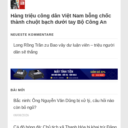
Hàng triệu công dân Việt Nam bỗng chốc
thành chuột bạch dưới tay Bộ Công An
NEUESTE KOMMENTARE
Long Rồng Trần
zu
Bao vây dư luận viên – triệu người
dân sẽ thắng
BÀI MỚI
Bắc ninh: Ông Nguyễn Văn Dũng bị xử lý, câu hỏi nào
còn bỏ ngỏ?
08/08/2026
Cá độ bóng đá: Chủ tịch xã Thanh Hóa bị khai trừ Đảng