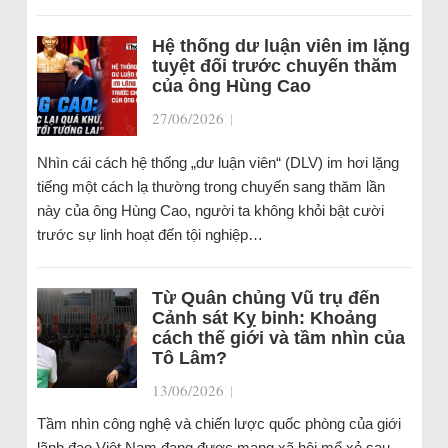
Hệ thống dư luận viên im lặng
tuyệt đối trước chuyến thăm
của ông Hùng Cao
27/06/2026
|
Nhìn cái cách hệ thống „dư luận viên“ (DLV) im hơi lặng
tiếng một cách lạ thường trong chuyến sang thăm lần
này của ông Hùng Cao, người ta không khỏi bật cười
trước sự linh hoạt đến tội nghiệp…
Từ Quân chủng Vũ trụ đến
Cảnh sát Kỵ binh: Khoảng
cách thế giới và tầm nhìn của
Tô Lâm?
13/06/2026
|
Tầm nhìn công nghệ và chiến lược quốc phòng của giới
lãnh đạo Việt Nam đang được mạng xã hội mổ xẻ sau