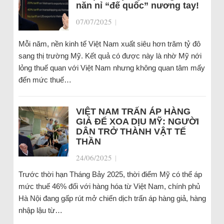
năn nỉ “đế quốc” nương tay!
07/07/2025
|
Mỗi năm, nền kinh tế Việt Nam xuất siêu hơn trăm tỷ đô
sang thị trường Mỹ. Kết quả có được này là nhờ Mỹ nới
lỏng thuế quan với Việt Nam nhưng không quan tâm mấy
đến mức thuế…
VIỆT NAM TRẤN ÁP HÀNG
GIẢ ĐỂ XOA DỊU MỸ: NGƯỜI
DÂN TRỞ THÀNH VẬT TẾ
THẦN
24/06/2025
|
Trước thời hạn Tháng Bảy 2025, thời điểm Mỹ có thể áp
mức thuế 46% đối với hàng hóa từ Việt Nam, chính phủ
Hà Nội đang gấp rút mở chiến dịch trấn áp hàng giả, hàng
nhập lậu từ…