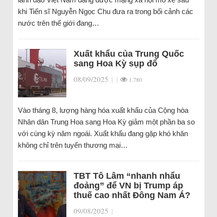
khi Tiến sĩ Nguyễn Ngọc Chu đưa ra trong bối cảnh các
nước trên thế giới đang…
Xuất khẩu của Trung Quốc
sang Hoa Kỳ sụp đổ
08/09/2025
|
|
1.780
Vào tháng 8, lượng hàng hóa xuất khẩu của Cộng hòa
Nhân dân Trung Hoa sang Hoa Kỳ giảm một phần ba so
với cùng kỳ năm ngoái. Xuất khẩu đang gặp khó khăn
không chỉ trên tuyến thương mại…
TBT Tô Lâm “nhanh nhẩu
đoảng” để VN bị Trump áp
thuế cao nhất Đông Nam Á?
09/08/2025
|