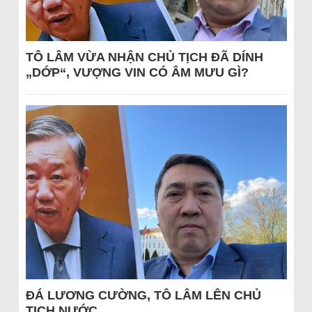
TÔ LÂM VỪA NHẬN CHỦ TỊCH ĐÃ DÍNH
„DỚP“, VƯỢNG VIN CÓ ÂM MƯU GÌ?
ĐÁ LƯƠNG CƯỜNG, TÔ LÂM LÊN CHỦ
TỊCH NƯỚC