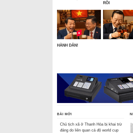
RỒI
HÀNH DÂN!
BÀI MỚI
N
Chủ tịch xã ở Thanh Hóa bị khai trừ
đảng do liên quan cá độ world cup