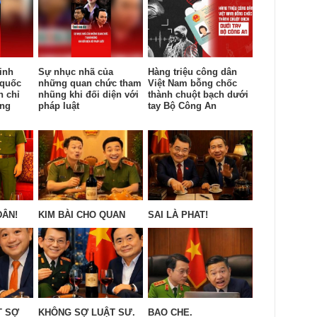
inh
Sự nhục nhã của
Hàng triệu công dân
 quốc
những quan chức tham
Việt Nam bỗng chốc
n chỉ
nhũng khi đối diện với
thành chuột bạch dưới
ống
pháp luật
tay Bộ Công An
DÂN!
KIM BÀI CHO QUAN
SAI LÀ PHAT!
T SỢ
KHÔNG SỢ LUẬT SƯ.
BAO CHE.