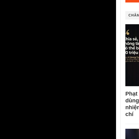
CHÂM
Phạt
dùng
nhiệ
chí