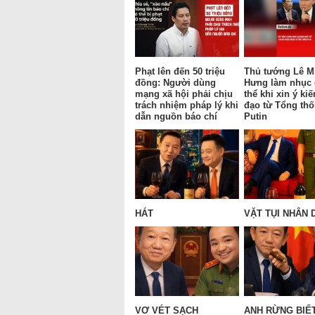
Phạt lên đến 50 triệu
Thủ tướng Lê M
đồng: Người dùng
Hưng làm nhục
mạng xã hội phải chịu
thể khi xin ý kiế
trách nhiệm pháp lý khi
đạo từ Tổng th
dẫn nguồn báo chí
Putin
HÁT
VẶT TỤI NHÂN 
VƠ VÉT SẠCH
ANH RỪNG BIẾ