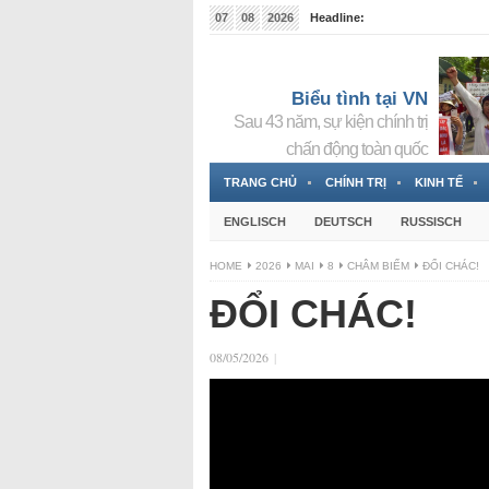
07
08
2026
Headline:
Tin bà Nguyễn Thị Thanh Nhàn đang ẩn náu tại Đức
Biểu tình tại VN
Sau 43 năm, sự kiện chính trị
chấn động toàn quốc
TRANG CHỦ
CHÍNH TRỊ
KINH TẾ
ENGLISCH
DEUTSCH
RUSSISCH
HOME
2026
MAI
8
CHÂM BIẾM
ĐỔI CHÁC!
ĐỔI CHÁC!
08/05/2026
|