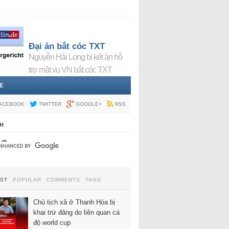
Đại án bắt cóc TXT
Nguyễn Hải Long bị kết án hỗ
trợ mật vụ VN bắt cóc TXT
E
ACEBOOK
TWITTER
GOOGLE+
RSS
H
EST
POPULAR
COMMENTS
TAGS
Chủ tịch xã ở Thanh Hóa bị
khai trừ đảng do liên quan cá
độ world cup