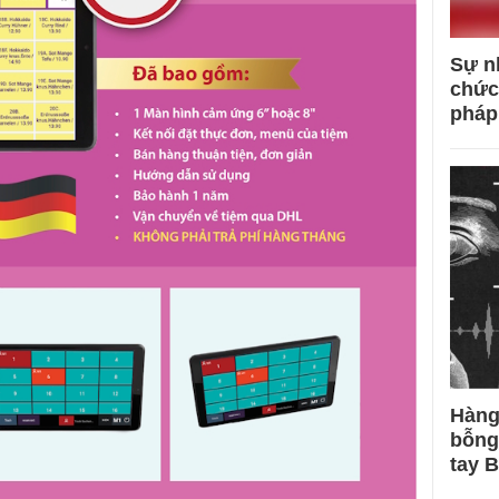
Sự n
chức
pháp
Hàng
bỗng
tay 