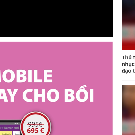
Thủ 
nhục 
đạo 