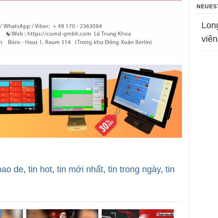
NEUES
Lon
viên
bao de
,
tin hot
,
tin mới nhất
,
tin trong ngày
,
tin