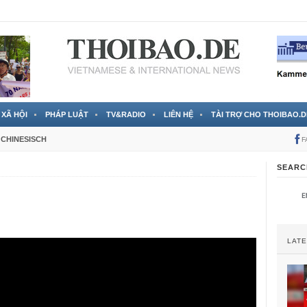
 đã được chính thức xác nhận
3 Jahren ago
XÃ HỘI
PHÁP LUẬT
TV&RADIO
LIÊN HỆ
TÀI TRỢ CHO THOIBAO.D
CHINESISCH
F
SEARC
LAT