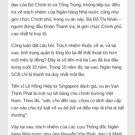
đạo của Bộ Chính trị và Tổng Trọng, không tiếp tục điều
tra về trách nhiệm của Ngân hàng Nhà nước cũng như
giới chức Chính phủ, trong vụ án này. Bà Đỗ Thị Nhàn –
người đứng đầu Đoàn Thanh tra, là giới chức Chính phủ
cao nhất bị truy tố.
Công luận đặt câu hỏi: Trách nhiệm thuộc về ai, và tại
sao, tình trạng quản lý lỏng lẻo lại để thất thoát tới hơn
một triệu tỷ đồng? Đây là số tiền mà bà Lan đã lừa đảo
trong suốt 10 năm. Trong 10 năm đó, tại sao, Ngân hàng
SCB chỉ bị thanh tra duy nhất một lần.
Tiến sĩ Lê Hồng Hiệp từ Singapore đánh giá, vụ án Vạn
Thịnh Phát là một sự bẽ bàng cho chính trường Việt
Nam. Theo đó,
“việc cho đến nay, chưa có lãnh đạo cấp
cao nào chịu kỷ luật về vụ bê bối và điều này là khá là bất
thường”
.
Vậy tại sao, trách nhiệm của các cựu Thống đốc Ngân
hàng Nhà nước như ông Nguyễn Văn Bình, ông Lê Minh