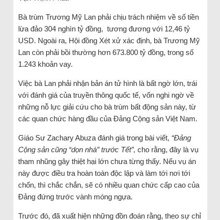
Bà trùm Trương Mỹ Lan phải chịu trách nhiệm về số tiền
lừa đảo 304 nghìn tỷ đồng, tương đương với 12,46 tỷ
USD. Ngoài ra, Hội đồng Xét xử xác định, bà Trương Mỹ
Lan còn phải bồi thường hơn 673.800 tỷ đồng, trong số
1.243 khoản vay.
Việc bà Lan phải nhận bản án tử hình là bất ngờ lớn, trái
với đánh giá của truyền thông quốc tế, vốn nghi ngờ về
những nỗ lực giải cứu cho bà trùm bất động sản này, từ
các quan chức hàng đầu của Đảng Cộng sản Việt Nam.
Giáo Sư Zachary Abuza đánh giá trong bài viết,
“Đảng
Cộng sản cũng “dọn nhà” trước Tết”,
cho rằng, đây là vụ
tham nhũng gây thiệt hại lớn chưa từng thấy. Nếu vụ án
này được điều tra hoàn toàn độc lập và làm tới nơi tới
chốn, thì chắc chắn, sẽ có nhiều quan chức cấp cao của
Đảng đứng trước vành móng ngựa.
Trước đó, đã xuất hiện những đồn đoán rằng, theo sự chỉ