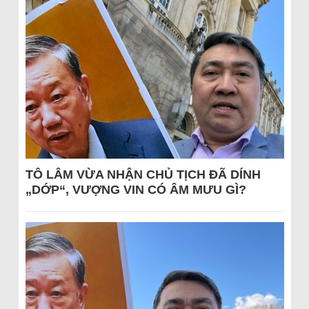
TÔ LÂM VỪA NHẬN CHỦ TỊCH ĐÃ DÍNH
„DỚP“, VƯỢNG VIN CÓ ÂM MƯU GÌ?