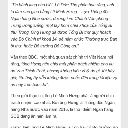
“Tin hành lang cho biết, Lê Đức Thọ phân bua rằng, anh
ta làm sao giàu bằng Lê Minh Hưng – cựu Thống đốc
Ngân hàng Nhà nước, đương kim Chánh Văn phòng
Trung ương Đảng, một tay hòm chìa khóa của Tổng Bí
thư Trọng. Ông Hưng đã được Tổng Bí thư quy hoạch
vào Bộ Chính trị khoá 14, sẽ nắm chức Thường trực Ban
bí thư, hoặc Bộ trưởng Bộ Công an.”
Vẫn theo BBC, một nhà quan sát chính trị Việt Nam nói
rằng,
“ông Hưng nên chịu một phần trách nhiệm cho vụ
án Vạn Thịnh Phát, nhưng không hiểu vì lý do gì, tới bây
giờ, tên ông ấy vẫn không được nhắc đến trong tài liệu vụ
án hay trên báo chí”.
Theo giới thạo tin, ông Lê Minh Hưng phải là người chịu
trách nhiệm cao nhất. Bởi ông Hưng là Thống đốc Ngân
hàng Nhà nước vào năm 2016, là thời điểm Ngân hàng
SCB đang ăn nên làm ra.
Được biết, ông Lê Minh Hưng là con trai cố Bộ trưởng Bộ