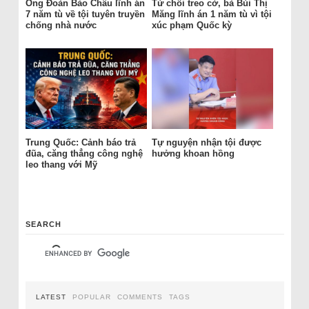
Ông Đoàn Bảo Châu lĩnh án
Từ chối treo cờ, bà Bùi Thị
7 năm tù về tội tuyên truyền
Măng lĩnh án 1 năm tù vì tội
chống nhà nước
xúc phạm Quốc kỳ
Trung Quốc: Cảnh báo trả
Tự nguyện nhận tội được
đũa, căng thẳng công nghệ
hưởng khoan hồng
leo thang với Mỹ
SEARCH
LATEST
POPULAR
COMMENTS
TAGS