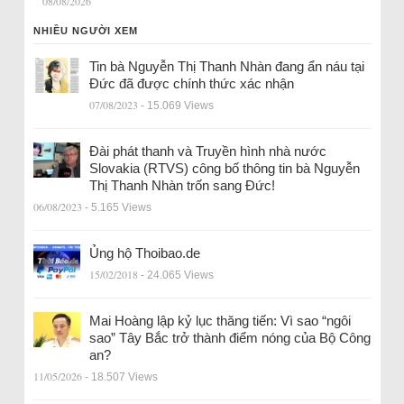
08/08/2026
NHIỀU NGƯỜI XEM
Tin bà Nguyễn Thị Thanh Nhàn đang ẩn náu tại
Đức đã được chính thức xác nhận
07/08/2023
- 15.069 Views
Đài phát thanh và Truyền hình nhà nước
Slovakia (RTVS) công bố thông tin bà Nguyễn
Thị Thanh Nhàn trốn sang Đức!
06/08/2023
- 5.165 Views
Ủng hộ Thoibao.de
15/02/2018
- 24.065 Views
Mai Hoàng lập kỷ lục thăng tiến: Vì sao “ngôi
sao” Tây Bắc trở thành điểm nóng của Bộ Công
an?
11/05/2026
- 18.507 Views