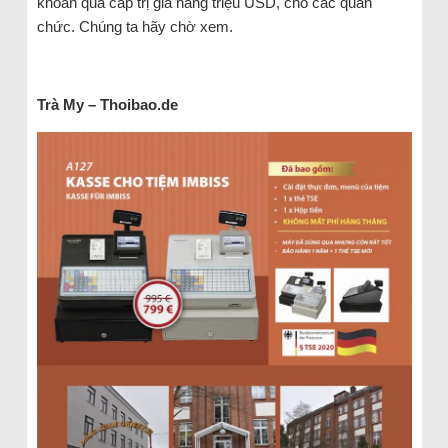
khoản quà cáp trị giá hàng triệu USD, cho các quan
chức. Chúng ta hãy chờ xem.
Trà
My
– Thoibao.de