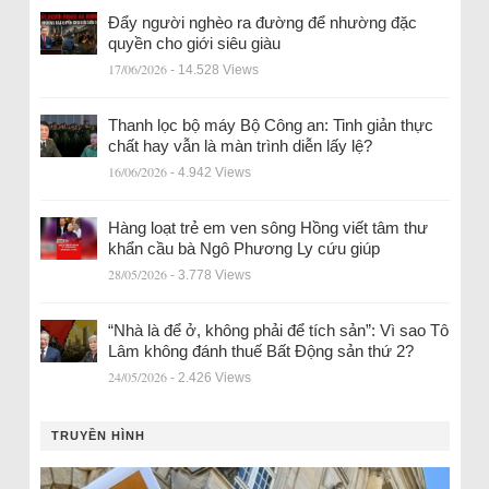
Đẩy người nghèo ra đường để nhường đặc
quyền cho giới siêu giàu
17/06/2026
- 14.528 Views
Thanh lọc bộ máy Bộ Công an: Tinh giản thực
chất hay vẫn là màn trình diễn lấy lệ?
16/06/2026
- 4.942 Views
Hàng loạt trẻ em ven sông Hồng viết tâm thư
khẩn cầu bà Ngô Phương Ly cứu giúp
28/05/2026
- 3.778 Views
“Nhà là để ở, không phải để tích sản”: Vì sao Tô
Lâm không đánh thuế Bất Động sản thứ 2?
24/05/2026
- 2.426 Views
TRUYỀN HÌNH