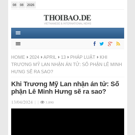
08
08
2026
HOME
2024
APRIL
13
PHÁP LUẬT
KHI
TRƯƠNG MỸ LAN NHẬN ÁN TỬ: SỐ PHẬN LÊ MINH
HƯNG SẼ RA SAO?
Khi Trương Mỹ Lan nhận án tử: Số
phận Lê Minh Hưng sẽ ra sao?
13/04/2024
|
|
3.890