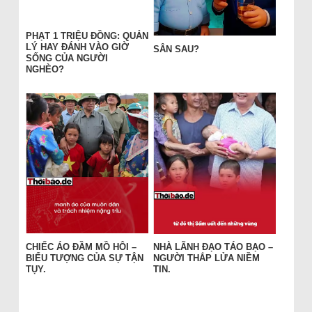
PHẠT 1 TRIỆU ĐỒNG: QUẢN
LÝ HAY ĐÁNH VÀO GIỜ
SÂN SAU?
SỐNG CỦA NGƯỜI
NGHÈO?
CHIẾC ÁO ĐẦM MỒ HÔI –
NHÀ LÃNH ĐẠO TÁO BẠO –
BIỂU TƯỢNG CỦA SỰ TẬN
NGƯỜI THẮP LỬA NIỀM
TỤY.
TIN.