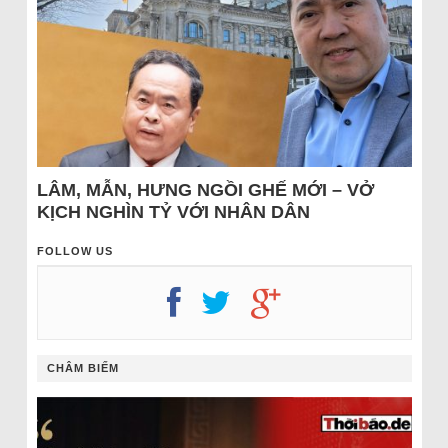
LÂM, MẪN, HƯNG NGỒI GHẾ MỚI – VỞ
KỊCH NGHÌN TỶ VỚI NHÂN DÂN
FOLLOW US
CHÂM BIẾM