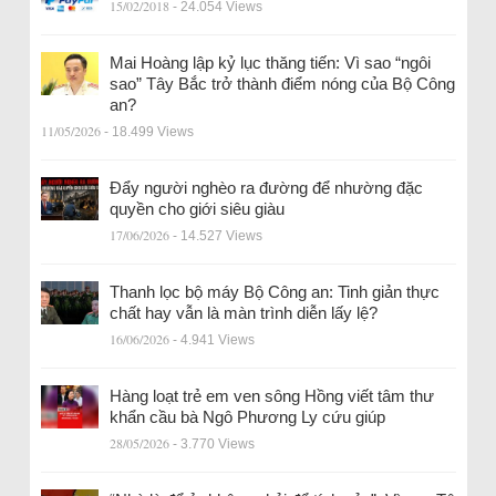
15/02/2018
- 24.054 Views
Mai Hoàng lập kỷ lục thăng tiến: Vì sao “ngôi
sao” Tây Bắc trở thành điểm nóng của Bộ Công
an?
11/05/2026
- 18.499 Views
Đẩy người nghèo ra đường để nhường đặc
quyền cho giới siêu giàu
17/06/2026
- 14.527 Views
Thanh lọc bộ máy Bộ Công an: Tinh giản thực
chất hay vẫn là màn trình diễn lấy lệ?
16/06/2026
- 4.941 Views
Hàng loạt trẻ em ven sông Hồng viết tâm thư
khẩn cầu bà Ngô Phương Ly cứu giúp
28/05/2026
- 3.770 Views