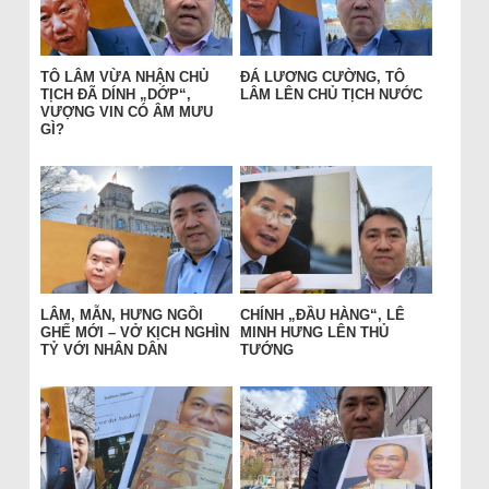
TÔ LÂM VỪA NHẬN CHỦ
ĐÁ LƯƠNG CƯỜNG, TÔ
TỊCH ĐÃ DÍNH „DỚP“,
LÂM LÊN CHỦ TỊCH NƯỚC
VƯỢNG VIN CÓ ÂM MƯU
GÌ?
LÂM, MẪN, HƯNG NGỒI
CHÍNH „ĐẦU HÀNG“, LÊ
GHẾ MỚI – VỞ KỊCH NGHÌN
MINH HƯNG LÊN THỦ
TỶ VỚI NHÂN DÂN
TƯỚNG