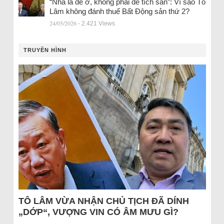
“Nhà là để ở, không phải để tích sản”: Vì sao Tô
Lâm không đánh thuế Bất Động sản thứ 2?
24/05/2026
- 2.421 Views
TRUYỀN HÌNH
TÔ LÂM VỪA NHẬN CHỦ TỊCH ĐÃ DÍNH
„DỚP“, VƯỢNG VIN CÓ ÂM MƯU GÌ?