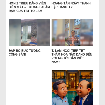
HƠN 2 TRIỆU ĐẢNG VIÊN
HOANG TÀN NGÀY THÀNH
BIẾN MẤT – TƯƠNG LAI ẢM
LẬP ĐẢNG 3.2
ĐẠM CỦA TBT TÔ LÂM
ĐẬP BỎ BỨC TƯỜNG
T. LÂM NGỒI TIẾP TBT –
CỘNG SẢN!
THẢM HỌA NÀO ĐANG ĐẾN
VỚI NGƯỜI DÂN VIỆT
NAM?