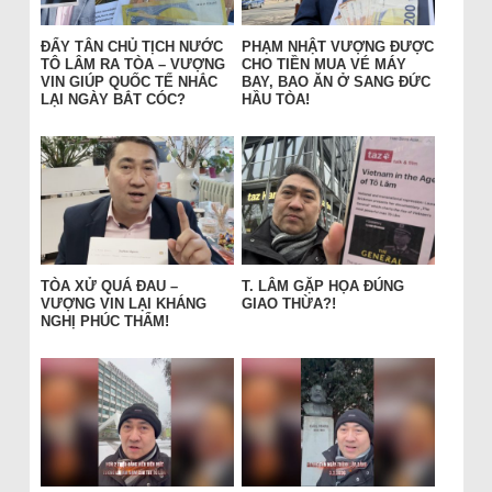
ĐẨY TÂN CHỦ TỊCH NƯỚC
PHẠM NHẬT VƯỢNG ĐƯỢC
TÔ LÂM RA TÒA – VƯỢNG
CHO TIỀN MUA VÉ MÁY
VIN GIÚP QUỐC TẾ NHẮC
BAY, BAO ĂN Ở SANG ĐỨC
LẠI NGÀY BẮT CÓC?
HẦU TÒA!
TÒA XỬ QUÁ ĐAU –
T. LÂM GẶP HỌA ĐÚNG
VƯỢNG VIN LẠI KHÁNG
GIAO THỪA?!
NGHỊ PHÚC THẨM!