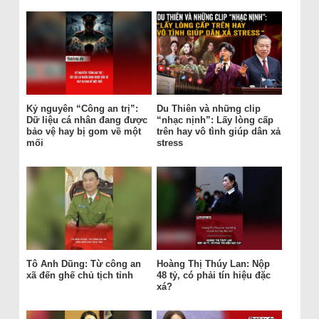
Kỷ nguyên “Công an trị”:
Du Thiên và những clip
Dữ liệu cá nhân đang được
“nhạc nịnh”: Lấy lòng cấp
bảo vệ hay bị gom về một
trên hay vô tình giúp dân xả
mối
stress
Tô Anh Dũng: Từ công an
Hoàng Thị Thúy Lan: Nộp
xã đến ghế chủ tịch tỉnh
48 tỷ, có phải tín hiệu đặc
xá?