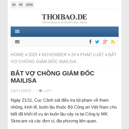
06
08
2026
HOME
2025
NOVEMBER
24
PHÁP LUẬT
BẮT
VỢ CHỒNG GIÁM ĐỐC MAILISA
BẮT VỢ CHỒNG GIÁM ĐỐC
MAILISA
24/11/2025
|
|
1.077
Ngày 21/11, Cục Cảnh sát điều tra tội phạm về tham
nhũng, kinh tế, buôn lậu thuộc Bộ Công an Việt Nam cho
biết đã khởi tố vụ án buôn lậu xảy ra tại Công ty MK
Skincare và các đơn vị, địa phương liên quan.