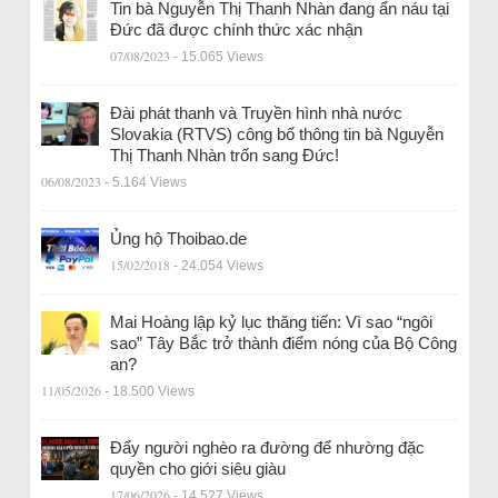
Tin bà Nguyễn Thị Thanh Nhàn đang ẩn náu tại
Đức đã được chính thức xác nhận
07/08/2023
- 15.065 Views
Đài phát thanh và Truyền hình nhà nước
Slovakia (RTVS) công bố thông tin bà Nguyễn
Thị Thanh Nhàn trốn sang Đức!
06/08/2023
- 5.164 Views
Ủng hộ Thoibao.de
15/02/2018
- 24.054 Views
Mai Hoàng lập kỷ lục thăng tiến: Vì sao “ngôi
sao” Tây Bắc trở thành điểm nóng của Bộ Công
an?
11/05/2026
- 18.500 Views
Đẩy người nghèo ra đường để nhường đặc
quyền cho giới siêu giàu
17/06/2026
- 14.527 Views