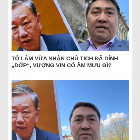
TÔ LÂM VỪA NHẬN CHỦ TỊCH ĐÃ DÍNH
„DỚP“, VƯỢNG VIN CÓ ÂM MƯU GÌ?