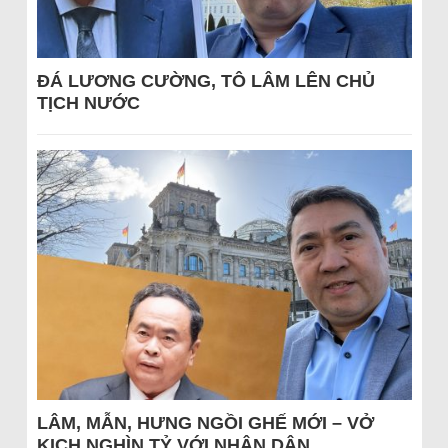
ĐÁ LƯƠNG CƯỜNG, TÔ LÂM LÊN CHỦ
TỊCH NƯỚC
LÂM, MẪN, HƯNG NGỒI GHẾ MỚI – VỞ
KỊCH NGHÌN TỶ VỚI NHÂN DÂN