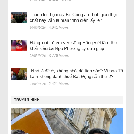
Thanh lọc bộ máy Bộ Công an: Tinh giản thực
chất hay vẫn là màn trình diễn lấy lệ?
16/06/2026
- 4.941 Views
Hàng loạt trẻ em ven sông Hồng viết tâm thư
khẩn cầu bà Ngô Phương Ly cứu giúp
28/05/2026
- 3.770 Views
“Nhà là để ở, không phải để tích sản”: Vì sao Tô
Lâm không đánh thuế Bất Động sản thứ 2?
24/05/2026
- 2.421 Views
TRUYỀN HÌNH