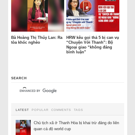
Bà Hoàng Thị Thúy Lan: Ra
HRW kêu gọi thả 5 bị can vụ
tòa khóc nghèo
“Chuyện Với Thanh”: Bộ
Ngoại giao “không đáng
bình luận”
SEARCH
LATEST
POPULAR
COMMENTS
TAGS
Chủ tịch xã ở Thanh Hóa bị khai trừ đảng do liên
quan cá độ world cup