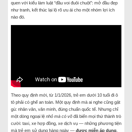
quen với kiểu làm luật “đầu voi đuôi chuột”: mở đầu đẹp
như tranh, kết thúc lại lộ rõ ưu ái cho một nhóm lợi ích
nào đó.
Theo quy định mới, từ 1/1/2026, trẻ em dưới 10 tuổi đi ô
tô phải có ghế an toàn. Một quy định mà ai nghe cũng gật
gù: nhân văn, văn minh, đúng chuẩn quốc tế. Nhưng chỉ
một dòng ngoại lệ
nhỏ mà có võ
đã biến mọi thứ thành trò
cười: taxi, xe hợp đồng, xe dịch vụ — những phương tiện
mà trẻ em sử dụng hàng ngày —
được miễn áp dụng
.