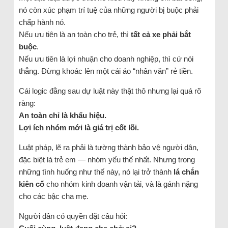
nó còn xúc phạm trí tuệ của những người bị buộc phải
chấp hành nó.
Nếu ưu tiên là an toàn cho trẻ, thì
tất cả xe phải bắt
buộc
.
Nếu ưu tiên là lợi nhuận cho doanh nghiệp, thì cứ nói
thẳng. Đừng khoác lên một cái áo “nhân văn” rẻ tiền.
Cái logic đằng sau dự luật này thật thô nhưng lại quá rõ
ràng:
An toàn chỉ là khẩu hiệu.
Lợi ích nhóm mới là giá trị cốt lõi.
Luật pháp, lẽ ra phải là tường thành bảo vệ người dân,
đặc biệt là trẻ em — nhóm yếu thế nhất. Nhưng trong
những tình huống như thế này, nó lại trở thành
lá chắn
kiên cố
cho nhóm kinh doanh vận tải, và là gánh nặng
cho các bậc cha mẹ.
Người dân có quyền đặt câu hỏi: