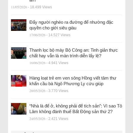
11/05/2026
- 18.499 Views
Đẩy người nghèo ra đường để nhường đặc
quyền cho giới siêu giàu
17/06/2026
- 14.527 Views
Thanh lọc bộ máy Bộ Công an: Tinh giản thực
chất hay vẫn là màn trình diễn lấy lệ?
16/06/2026
- 4.941 Views
Hàng loạt trẻ em ven sông Hồng viết tâm thư
khẩn cầu bà Ngô Phương Ly cứu giúp
28/05/2026
- 3.770 Views
“Nhà là để ở, không phải để tích sản”: Vì sao Tô
Lâm không đánh thuế Bất Động sản thứ 2?
24/05/2026
- 2.421 Views