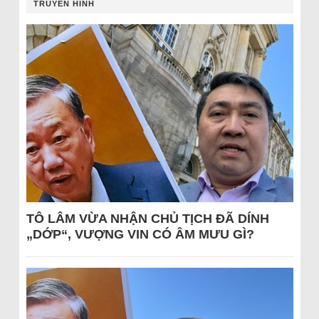
TRUYỀN HÌNH
TÔ LÂM VỪA NHẬN CHỦ TỊCH ĐÃ DÍNH
„DỚP“, VƯỢNG VIN CÓ ÂM MƯU GÌ?