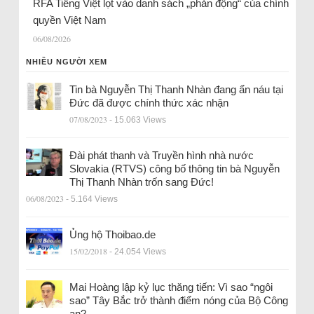
RFA Tiếng Việt lọt vào danh sách „phản động“ của chính
quyền Việt Nam
06/08/2026
NHIỀU NGƯỜI XEM
Tin bà Nguyễn Thị Thanh Nhàn đang ẩn náu tại
Đức đã được chính thức xác nhận
07/08/2023
- 15.063 Views
Đài phát thanh và Truyền hình nhà nước
Slovakia (RTVS) công bố thông tin bà Nguyễn
Thị Thanh Nhàn trốn sang Đức!
06/08/2023
- 5.164 Views
Ủng hộ Thoibao.de
15/02/2018
- 24.054 Views
Mai Hoàng lập kỷ lục thăng tiến: Vì sao “ngôi
sao” Tây Bắc trở thành điểm nóng của Bộ Công
an?