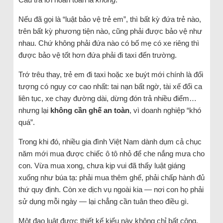
Nếu đã gọi là “luật bảo vệ trẻ em”, thì bất kỳ đứa trẻ nào,
trên bất kỳ phương tiện nào, cũng phải được bảo vệ như
nhau. Chứ không phải đứa nào có bố mẹ có xe riêng thì
được bảo vệ tốt hơn đứa phải đi taxi đến trường.
Trớ trêu thay, trẻ em đi taxi hoặc xe buýt mới chính là đối
tượng có nguy cơ cao nhất: tai nạn bất ngờ, tài xế đổi ca
liên tục, xe chạy đường dài, dừng đón trả nhiều điểm…
nhưng lại
không cần ghế an toàn
, vì doanh nghiệp “khó
quá”.
Trong khi đó, nhiều gia đình Việt Nam dành dụm cả chục
năm mới mua được chiếc ô tô nhỏ để che nắng mưa cho
con. Vừa mua xong, chưa kịp vui đã thấy luật giáng
xuống như búa tạ: phải mua thêm ghế, phải chấp hành đủ
thứ quy định. Còn xe dịch vụ ngoài kia — nơi con họ phải
sử dụng mỗi ngày — lại chẳng cần tuân theo điều gì.
Một đạo luật được thiết kế kiểu này không chỉ bất công,