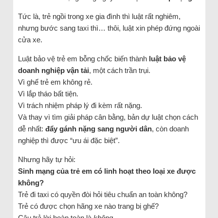
Tức là, trẻ ngồi trong xe gia đình thì luật rất nghiêm,
nhưng bước sang taxi thì… thôi, luật xin phép đứng ngoài
cửa xe.
Luật bảo vệ trẻ em bỗng chốc biến thành
luật bảo vệ
doanh nghiệp vận tải
, một cách trần trụi.
Vì ghế trẻ em không rẻ.
Vì lắp tháo bất tiện.
Vì trách nhiệm pháp lý đi kèm rất nặng.
Và thay vì tìm giải pháp cân bằng, bản dự luật chọn cách
dễ nhất:
đẩy gánh nặng sang người dân
, còn doanh
nghiệp thì được “ưu ái đặc biệt”.
Nhưng hãy tự hỏi:
Sinh mạng của trẻ em có linh hoạt theo loại xe được
không?
Trẻ đi taxi có quyền đòi hỏi tiêu chuẩn an toàn không?
Trẻ có được chọn hãng xe nào trang bị ghế?
Câu trả lời hoàn toàn là
không
.