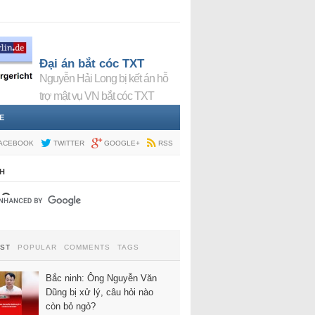
Đại án bắt cóc TXT
Nguyễn Hải Long bị kết án hỗ
trợ mật vụ VN bắt cóc TXT
E
ACEBOOK
TWITTER
GOOGLE+
RSS
H
EST
POPULAR
COMMENTS
TAGS
Bắc ninh: Ông Nguyễn Văn
Dũng bị xử lý, câu hỏi nào
còn bỏ ngỏ?