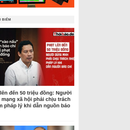
 BIẾM
 lên đến 50 triệu đồng: Người
 mạng xã hội phải chịu trách
m pháp lý khi dẫn nguồn báo