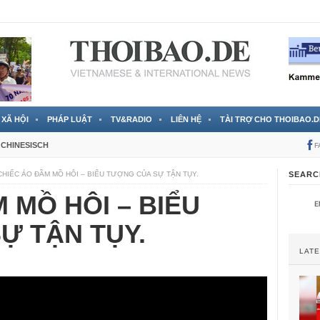
 đã được chính thức xác nhận
3 Jahren ago
XÃ HỘI
PHÁP LUẬT
TV&RADIO
LIÊN HỆ
TÀI TRỢ CHO THOIBAO.D
CHINESISCH
F
CHIẾC ÁO ĐẦM MỒ HÔI – BIỂU TƯỢNG CỦA SỰ TẬN TỤY.
SEARC
 MỒ HÔI – BIỂU
Ự TẬN TỤY.
LAT