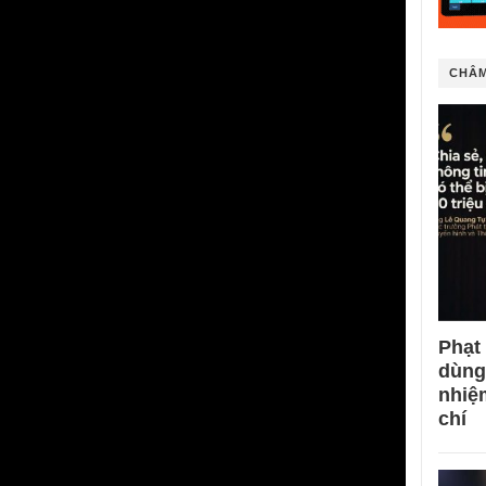
CHÂM
Phạt
dùng
nhiệ
chí