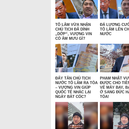
TÔ LÂM VỪA NHẬN
ĐÁ LƯƠNG CƯ
CHỦ TỊCH ĐÃ DÍNH
TÔ LÂM LÊN CH
„DỚP“, VƯỢNG VIN
NƯỚC
CÓ ÂM MƯU GÌ?
ĐẨY TÂN CHỦ TỊCH
PHẠM NHẬT V
NƯỚC TÔ LÂM RA TÒA
ĐƯỢC CHO TIỀ
– VƯỢNG VIN GIÚP
VÉ MÁY BAY, B
QUỐC TẾ NHẮC LẠI
Ở SANG ĐỨC H
NGÀY BẮT CÓC?
TÒA!