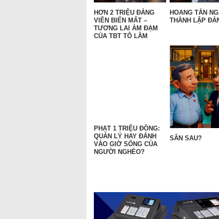
HƠN 2 TRIỆU ĐẢNG
HOANG TÀN N
VIÊN BIẾN MẤT –
THÀNH LẬP ĐẢN
TƯƠNG LAI ẢM ĐẠM
CỦA TBT TÔ LÂM
PHẠT 1 TRIỆU ĐỒNG:
QUẢN LÝ HAY ĐÁNH
SÂN SAU?
VÀO GIỜ SỐNG CỦA
NGƯỜI NGHÈO?