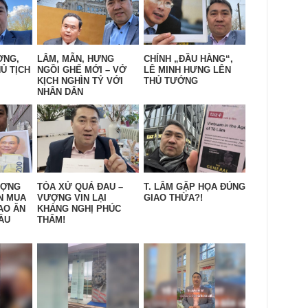
ỜNG,
LÂM, MẪN, HƯNG
CHÍNH „ĐẦU HÀNG“,
Ủ TỊCH
NGỒI GHẾ MỚI – VỞ
LÊ MINH HƯNG LÊN
KỊCH NGHÌN TỶ VỚI
THỦ TƯỚNG
NHÂN DÂN
ƯỢNG
TÒA XỬ QUÁ ĐAU –
T. LÂM GẶP HỌA ĐÚNG
N MUA
VƯỢNG VIN LẠI
GIAO THỪA?!
AO ĂN
KHÁNG NGHỊ PHÚC
ẦU
THẨM!