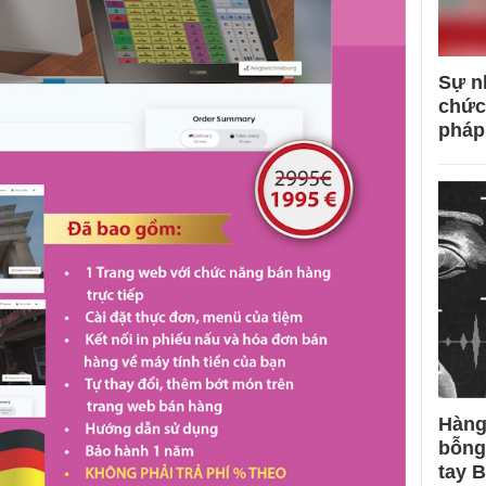
Sự n
chức
pháp
Hàng
bỗng
tay 