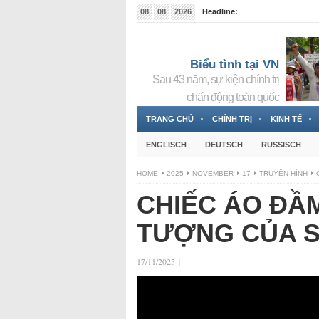
08
08
2026
Headline:
Tin bà Nguyễn Thị Thanh Nhàn đang ẩn náu tại Đức
Biểu tình tại VN
Sau 43 năm, sự kiện chính trị
chấn động toàn quốc
TRANG CHỦ
CHÍNH TRỊ
KINH TẾ
ENGLISCH
DEUTSCH
RUSSISCH
HOME
2025
NOVEMBER
17
TRUYỀN HÌNH
CHIẾC ÁO ĐẦM
TƯỢNG CỦA S
17/11/2025
|