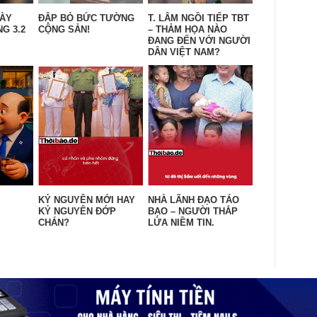
GÀY
ĐẬP BỎ BỨC TƯỜNG
T. LÂM NGỒI TIẾP TBT
G 3.2
CỘNG SẢN!
– THẢM HỌA NÀO
ĐANG ĐẾN VỚI NGƯỜI
DÂN VIỆT NAM?
KỶ NGUYÊN MỚI HAY
NHÀ LÃNH ĐẠO TÁO
KỶ NGUYÊN ĐỚP
BẠO – NGƯỜI THẮP
CHÁN?
LỬA NIỀM TIN.