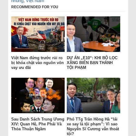
nhũng
,
Việt Nam
RECOMMENDED FOR YOU
Việt Nam đứng trước rủi ro
DỰ ÁN „E10“: KHI BỘ LỌC
bị khóa chặt vào nguồn vốn
XĂNG BIẾN BẠN THÀNH
vay ưu đãi
TỘI PHẠM
Sau Danh Sách Trung Ương
Phó TTg Trần Hồng Hà “lái
XIV: Quan Hệ, Phe Phái Và
xe say là tội phạm”: Vì sao
Thỏa Thuận Ngầm
Nguyễn Sĩ Cương vẫn thoát
tội?