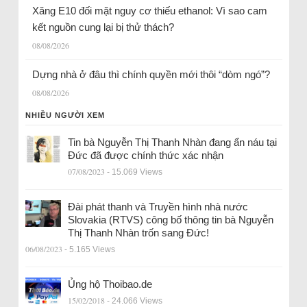
Xăng E10 đối mặt nguy cơ thiếu ethanol: Vì sao cam
kết nguồn cung lại bị thử thách?
08/08/2026
Dựng nhà ở đâu thì chính quyền mới thôi “dòm ngó”?
08/08/2026
NHIỀU NGƯỜI XEM
Tin bà Nguyễn Thị Thanh Nhàn đang ẩn náu tại
Đức đã được chính thức xác nhận
07/08/2023
- 15.069 Views
Đài phát thanh và Truyền hình nhà nước
Slovakia (RTVS) công bố thông tin bà Nguyễn
Thị Thanh Nhàn trốn sang Đức!
06/08/2023
- 5.165 Views
Ủng hộ Thoibao.de
15/02/2018
- 24.066 Views