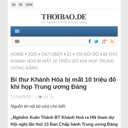
08
08
2026
HOME
2025
OKTOBER
21
TIN NỘI BỘ
BÍ THƯ
KHÁNH HÒA BỊ MẤT 10 TRIỆU ĐÔ KHI HỌP TRUNG
ƯƠNG ĐẢNG
Bí thư Khánh Hòa bị mất 10 triệu đô
khi họp Trung ương Đảng
21/10/2025
|
|
121.711
Nguồn tin nội bộ vừa cho biết:
„Nghiêm Xuân Thành BT Khánh Hoà ra HN tham dự
Hội nghị lần thứ 13 Ban Chấp hành Trung ương Đảng