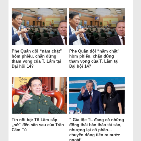
Phe Quân đội “nắm chặt”
Phe Quân đội “nắm chặt”
hòm phiếu, chặn đứng
hòm phiếu, chặn đứng
tham vọng của T. Lâm tại
tham vọng của T. Lâm tại
Đại hội 14?
Đại hội 14?
Tin nội bộ: Tô Lâm sắp
“ Gia tộc TL đang có những
„sờ“ đến sân sau của Trần
động thái bán tháo tài sản,
Cẩm Tú
nhượng lại cổ phần…
chuyển dòng tiền ra nước
ngoài! „