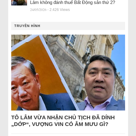
Lâm không đánh thuế Bất Động sản thứ 2?
24/05/2026
- 2.426 Views
TRUYỀN HÌNH
TÔ LÂM VỪA NHẬN CHỦ TỊCH ĐÃ DÍNH
„DỚP“, VƯỢNG VIN CÓ ÂM MƯU GÌ?