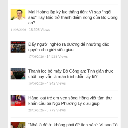
Mai Hoàng lập kỷ lục thăng tiến: Vì sao “ngôi
sao” Tây Bắc trở thành điểm nóng của Bộ Công
an?
11/05/2026
- 18.508 Views
Đẩy người nghèo ra đường để nhường đặc
quyền cho giới siêu giàu
17/06/2026
- 14.528 Views
Thanh lọc bộ máy Bộ Công an: Tinh giản thực
chất hay vẫn là màn trình diễn lấy lệ?
16/06/2026
- 4.942 Views
Hàng loạt trẻ em ven sông Hồng viết tâm thư
khẩn cầu bà Ngô Phương Ly cứu giúp
28/05/2026
- 3.779 Views
“Nhà là để ở, không phải để tích sản”: Vì sao Tô