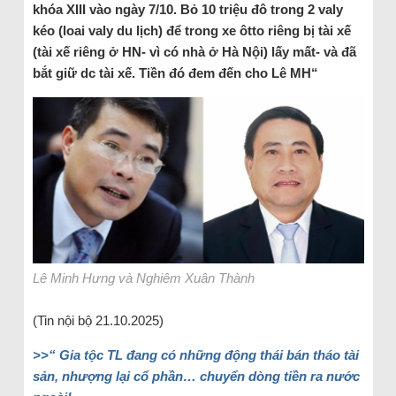
khóa XIII vào ngày 7/10. Bỏ 10 triệu đô trong 2 valy
kéo (loai valy du lịch) để trong xe ôtto riêng bị tài xế
(tài xế riêng ở HN- vì có nhà ở Hà Nội) lấy mất- và đã
bắt giữ dc tài xế. Tiền đó đem đến cho Lê MH“
Lê Minh Hưng và Nghiêm Xuân Thành
(Tin nội bộ 21.10.2025)
>>“ Gia tộc TL đang có những động thái bán tháo tài
sản, nhượng lại cổ phần… chuyển dòng tiền ra nước