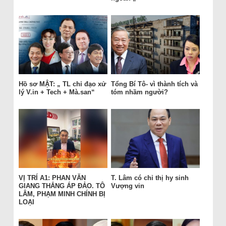
Hồ sơ MẬT: „ TL chỉ đạo xử
Tổng Bí Tô- vì thành tích và
lý V.in + Tech + Mà.san“
tóm nhầm người?
VỊ TRÍ A1: PHAN VĂN
T. Lâm có chỉ thị hy sinh
GIANG THẮNG ÁP ĐẢO. TÔ
Vượng vin
LÂM, PHẠM MINH CHÍNH BỊ
LOẠI