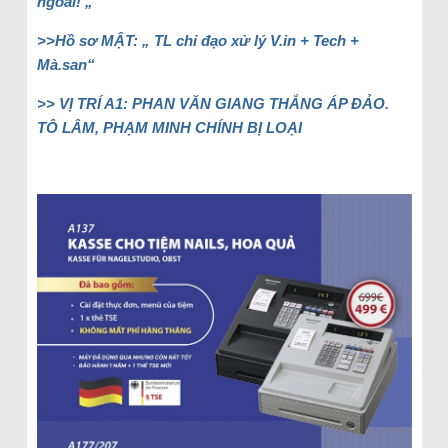
ngoài! „
>>Hồ sơ MẬT: „ TL chỉ đạo xử lý V.in + Tech +
Mà.san“
>> VỊ TRÍ A1: PHAN VĂN GIANG THẮNG ÁP ĐẢO.
TÔ LÂM, PHẠM MINH CHÍNH BỊ LOẠI