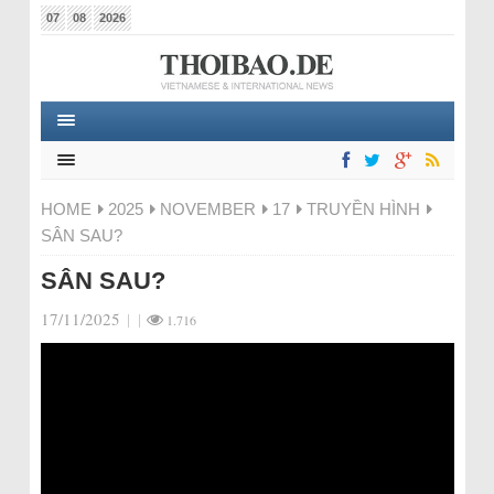
07
08
2026
HOME
2025
NOVEMBER
17
TRUYỀN HÌNH
SÂN SAU?
SÂN SAU?
17/11/2025
|
|
1.716