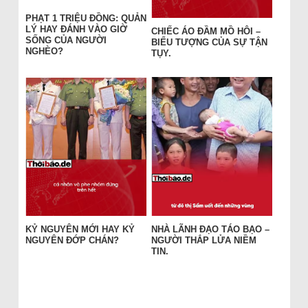
PHẠT 1 TRIỆU ĐỒNG: QUẢN
LÝ HAY ĐÁNH VÀO GIỜ
CHIẾC ÁO ĐẦM MỒ HÔI –
SỐNG CỦA NGƯỜI
BIỂU TƯỢNG CỦA SỰ TẬN
NGHÈO?
TỤY.
KỶ NGUYÊN MỚI HAY KỶ
NHÀ LÃNH ĐẠO TÁO BẠO –
NGUYÊN ĐỚP CHÁN?
NGƯỜI THẮP LỬA NIỀM
TIN.