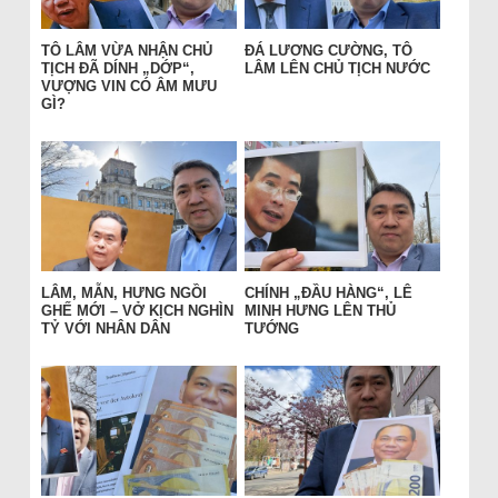
TÔ LÂM VỪA NHẬN CHỦ
ĐÁ LƯƠNG CƯỜNG, TÔ
TỊCH ĐÃ DÍNH „DỚP“,
LÂM LÊN CHỦ TỊCH NƯỚC
VƯỢNG VIN CÓ ÂM MƯU
GÌ?
LÂM, MẪN, HƯNG NGỒI
CHÍNH „ĐẦU HÀNG“, LÊ
GHẾ MỚI – VỞ KỊCH NGHÌN
MINH HƯNG LÊN THỦ
TỶ VỚI NHÂN DÂN
TƯỚNG