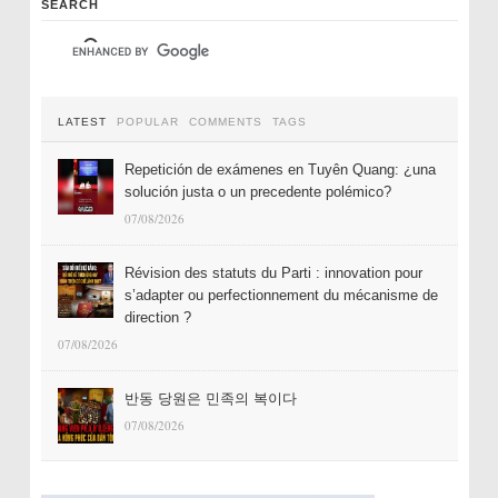
SEARCH
LATEST
POPULAR
COMMENTS
TAGS
Repetición de exámenes en Tuyên Quang: ¿una
solución justa o un precedente polémico?
07/08/2026
Révision des statuts du Parti : innovation pour
s’adapter ou perfectionnement du mécanisme de
direction ?
07/08/2026
반동 당원은 민족의 복이다
07/08/2026