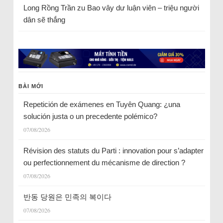
Long Rồng Trần
zu
Bao vây dư luận viên – triệu người
dân sẽ thắng
BÀI MỚI
Repetición de exámenes en Tuyên Quang: ¿una
solución justa o un precedente polémico?
07/08/2026
Révision des statuts du Parti : innovation pour s’adapter
ou perfectionnement du mécanisme de direction ?
07/08/2026
반동 당원은 민족의 복이다
07/08/2026