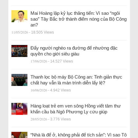
Mai Hoàng lập kỷ lục thăng tiến: Vì sao “ngôi
sao” Tây Bắc trở thành điểm nóng của Bộ Công
an?
11/05/2026
- 18.505 Views
Đẩy người nghèo ra đường để nhường đặc
quyền cho giới siêu giàu
17/06/2026
- 14.527 Views
Thanh lọc bộ máy Bộ Công an: Tinh giản thực
chất hay vẫn là màn trình diễn lấy lệ?
16/06/2026
- 4.942 Views
Hàng loạt trẻ em ven sông Hồng viết tâm thư
khẩn cầu bà Ngô Phương Ly cứu giúp
28/05/2026
- 3.776 Views
“Nhà là để ở, không phải để tích sản”: Vì sao Tô