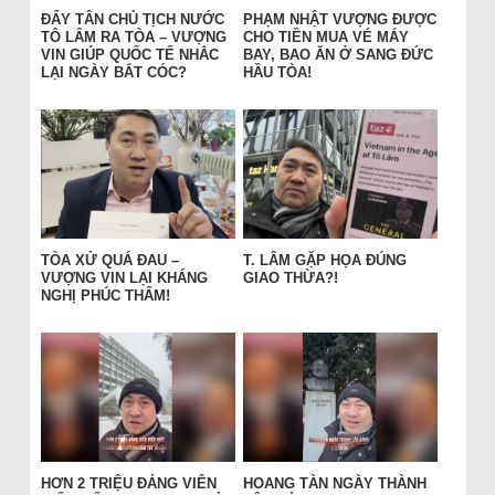
ĐẨY TÂN CHỦ TỊCH NƯỚC
PHẠM NHẬT VƯỢNG ĐƯỢC
TÔ LÂM RA TÒA – VƯỢNG
CHO TIỀN MUA VÉ MÁY
VIN GIÚP QUỐC TẾ NHẮC
BAY, BAO ĂN Ở SANG ĐỨC
LẠI NGÀY BẮT CÓC?
HẦU TÒA!
TÒA XỬ QUÁ ĐAU –
T. LÂM GẶP HỌA ĐÚNG
VƯỢNG VIN LẠI KHÁNG
GIAO THỪA?!
NGHỊ PHÚC THẨM!
HƠN 2 TRIỆU ĐẢNG VIÊN
HOANG TÀN NGÀY THÀNH