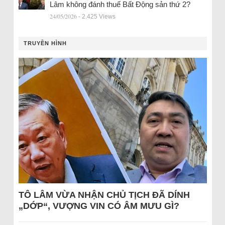
Lâm không đánh thuế Bất Động sản thứ 2?
24/05/2026
- 2.425 Views
TRUYỀN HÌNH
TÔ LÂM VỪA NHẬN CHỦ TỊCH ĐÃ DÍNH
„DỚP“, VƯỢNG VIN CÓ ÂM MƯU GÌ?