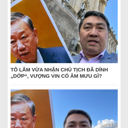
TÔ LÂM VỪA NHẬN CHỦ TỊCH ĐÃ DÍNH
„DỚP“, VƯỢNG VIN CÓ ÂM MƯU GÌ?