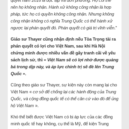
quyết năm 2016 là độc lập và đơn phương. Họ coi thế
nên họ không nhận. Hành xử không công nhận là hợp
pháp, tức họ có quyền không công nhận. Nhưng không
công nhận không có nghĩa Trung Quốc có thể hành xử
ngược lại phán quyết đó. Phán quyết có giá trị vĩnh viễn
.”
Giáo sư Thayer cũng nhận định nếu Tòa Trọng tài ra
phán quyết có lợi cho Việt Nam, sau khi Hà Nội
chứng minh được nhiều vấn đề gây tranh cãi về yêu
sách lịch sử, thì «
Việt Nam sẽ có lợi nhờ được quảng
bá trong dịp này, và áp lực chính trị sẽ đè lên Trung
Quốc
».
Cũng theo giáo sư Thayer, sự kiện này còn mang lại cho
Việt Nam «
cơ sở để chống lại các hành động của Trung
Quốc, và cộng đồng quốc tế có thể căn cứ vào đó để ủng
hộ Việt Nam
».
Khó thể biết được Việt Nam có bị áp lực của các đồng
minh quốc tế hay không, cụ thể là Mỹ, để kiện Trung