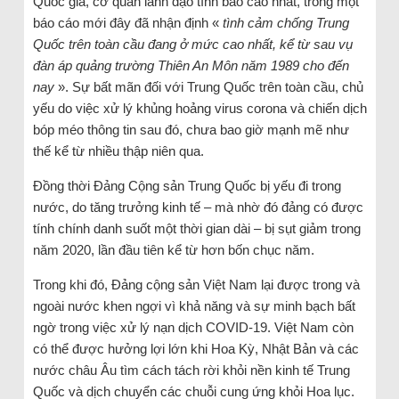
Quốc gia, cơ quan lãnh đạo tình báo cao nhất, trong một
báo cáo mới đây đã nhận định «
tình cảm chống Trung
Quốc trên toàn cầu đang ở mức cao nhất, kể từ sau vụ
đàn áp quảng trường Thiên An Môn năm 1989 cho đến
nay
». Sự bất mãn đối với Trung Quốc trên toàn cầu, chủ
yếu do việc xử lý khủng hoảng virus corona và chiến dịch
bóp méo thông tin sau đó, chưa bao giờ mạnh mẽ như
thế kể từ nhiều thập niên qua.
Đồng thời Đảng Cộng sản Trung Quốc bị yếu đi trong
nước, do tăng trưởng kinh tế – mà nhờ đó đảng có được
tính chính danh suốt một thời gian dài – bị sụt giảm trong
năm 2020, lần đầu tiên kể từ hơn bốn chục năm.
Trong khi đó, Đảng cộng sản Việt Nam lại được trong và
ngoài nước khen ngợi vì khả năng và sự minh bạch bất
ngờ trong việc xử lý nạn dịch COVID-19. Việt Nam còn
có thể được hưởng lợi lớn khi Hoa Kỳ, Nhật Bản và các
nước châu Âu tìm cách tách rời khỏi nền kinh tế Trung
Quốc và dịch chuyển các chuỗi cung ứng khỏi Hoa lục.