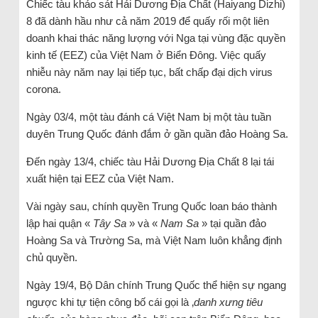
Chiếc tàu khảo sát Hải Dương Địa Chất (Haiyang Dizhi)
8 đã dành hầu như cả năm 2019 để quấy rối một liên
doanh khai thác năng lượng với Nga tại vùng đặc quyền
kinh tế (EEZ) của Việt Nam ở Biển Đông. Việc quấy
nhiễu này năm nay lại tiếp tục, bất chấp đại dịch virus
corona.
Ngày 03/4, một tàu đánh cá Việt Nam bị một tàu tuần
duyên Trung Quốc đánh đắm ở gần quần đảo Hoàng Sa.
Đến ngày 13/4, chiếc tàu Hải Dương Địa Chất 8 lại tái
xuất hiện tại EEZ của Việt Nam.
Vài ngày sau, chính quyền Trung Quốc loan báo thành
lập hai quận «
Tây Sa
» và «
Nam Sa
» tại quần đảo
Hoàng Sa và Trường Sa, mà Việt Nam luôn khẳng định
chủ quyền.
Ngày 19/4, Bộ Dân chính Trung Quốc thể hiện sự ngang
ngược khi tự tiện công bố cái gọi là ‚
danh xưng tiêu