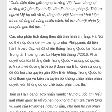
“
Cuộc điện đàm giữa ngoại trưởng Việt Nam và ngoại
trưởng Mỹ gần đây có đặt vấn đề thủ tục pháp lý. Thật ra
người Mỹ họ nói rất rõ, rằng nếu Việt Nam có khởi kiện
thì họ sẽ ủng hộ bằng nhiều cách, hỗ trợ về mặt pháp lý;
chuyên gia, thủ tục
…”
Các nhà phân tích đang theo dõi tình hình tin rằng, Hà Nội
có thể nộp đơn kiện – tương tự như Philippines đã tiến
hành trước đây, và đã chiến thắng Trung Quốc tại Tòa án
Trọng tài Thường trực La Haye hồi tháng 7/2016. Phán
quyết của tòa khẳng định Trung Quốc «
không có quyền
lịch sử
» về đường lưỡi bò 9 đoạn mà Bắc Kinh sử dụng
để đòi hỏi chủ quyền gần 90% Biển Đông. Trung Quốc từ
chối tham gia vụ kiện và tuyên bố không chấp nhận phán
quyết, vốn không có cơ chế buộc phải thực thi.
Tiến sĩ Hà Hoàng Hợp nhấn mạnh: “
Trung Quốc tìm hiểu
luật pháp quốc tế rất rõ nên họ không tham gia tranh tụng
vụ kiện của Philipines ngay từ đầu, cho nên họ coi phán