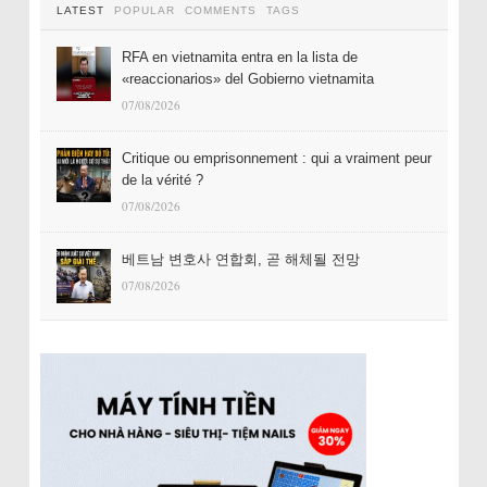
LATEST
POPULAR
COMMENTS
TAGS
RFA en vietnamita entra en la lista de
«reaccionarios» del Gobierno vietnamita
07/08/2026
Critique ou emprisonnement : qui a vraiment peur
de la vérité ?
07/08/2026
베트남 변호사 연합회, 곧 해체될 전망
07/08/2026