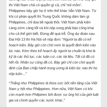
thì Việt Nam chả có quyền gì cả, chỉ ‘
nói mồm
’.
Philippines bây giờ họ ở trên thế khác hẳn Việt Nam. Từ
khi có phán quyết thì Trung Quốc không dám làm gì
Philippines, chỉ dọa bề ngoài thôi. Việt Nam phải kiện
càng sớm càng tốt và khi nộp xong phải báo công khai
cho cả thế giới biết. Đừng để quá trễ. Ông dự đoán sau
Đại Hội 13 thì Hà Nội sẽ nộp đơn: “
Người ta đã có kế
hoạch kiện. Bây giờ còn chờ xem là quyết định kiện vào
lúc nào. Kèm theo kế hoạch ấy người ta chuẩn bị khá là
kỹ là các thủ tục, các luận cứ, các tài liệu. Tất cả đã có
hết rồi. Nhân sự cũng đã có. Bậy giờ chỉ còn chờ quyết
định của Ban chấp hành trung ương là kiện lúc nào thì họ
nộp luôn
…”
“
Thắng như Philippines là thừa sức bởi nền tảng của Việt
Nam y hệt như Philippines. Hơn nữa, Việt Nam có khi
còn mạnh hơn Philipines bởi được sự ủng hộ của giới luật
gia và chính quyền các nước khác
.”