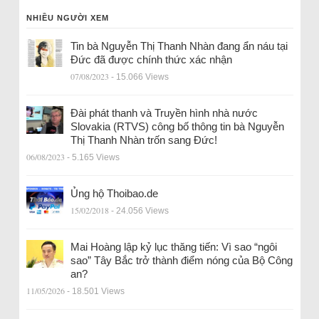
NHIỀU NGƯỜI XEM
Tin bà Nguyễn Thị Thanh Nhàn đang ẩn náu tại
Đức đã được chính thức xác nhận
07/08/2023
- 15.066 Views
Đài phát thanh và Truyền hình nhà nước
Slovakia (RTVS) công bố thông tin bà Nguyễn
Thị Thanh Nhàn trốn sang Đức!
06/08/2023
- 5.165 Views
Ủng hộ Thoibao.de
15/02/2018
- 24.056 Views
Mai Hoàng lập kỷ lục thăng tiến: Vì sao “ngôi
sao” Tây Bắc trở thành điểm nóng của Bộ Công
an?
11/05/2026
- 18.501 Views