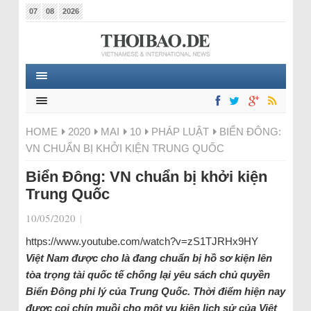
07
08
2026
HOME
2020
MAI
10
PHÁP LUẬT
BIỂN ĐÔNG:
VN CHUẨN BỊ KHỞI KIỆN TRUNG QUỐC
Biển Đông: VN chuẩn bị khởi kiện
Trung Quốc
10/05/2020
|
https://www.youtube.com/watch?v=zS1TJRHx9HY
Việt Nam được cho là đang chuẩn bị hồ sơ kiện lên
tòa trọng tài quốc tế chống lại yêu sách chủ quyền
Biển Đông phi lý của Trung Quốc. Thời điểm hiện nay
được coi chín muồi cho một vụ kiện lịch sử của Việt