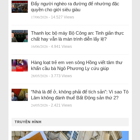
Đẩy người nghèo ra đường để nhường đặc
quyền cho giới siêu giàu
17/06/2026
- 14.527 Views
Thanh lọc bộ máy Bộ Công an: Tinh giản thực
chất hay vẫn là màn trình diễn lấy lệ?
16/06/2026
- 4.941 Views
Hàng loạt trẻ em ven sông Hồng viết tâm thư
khẩn cầu bà Ngô Phương Ly cứu giúp
28/05/2026
- 3.773 Views
“Nhà là để ở, không phải để tích sản”: Vì sao Tô
Lâm không đánh thuế Bất Động sản thứ 2?
24/05/2026
- 2.421 Views
TRUYỀN HÌNH