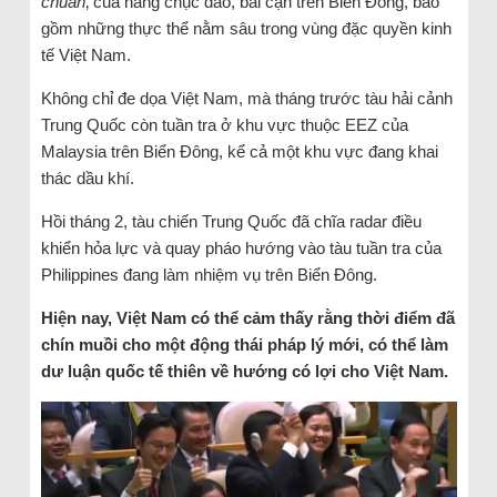
chuẩn
‚ của hàng chục đảo, bãi cạn trên Biển Đông, bao
gồm những thực thể nằm sâu trong vùng đặc quyền kinh
tế Việt Nam.
Không chỉ đe dọa Việt Nam, mà tháng trước tàu hải cảnh
Trung Quốc còn tuần tra ở khu vực thuộc EEZ của
Malaysia trên Biển Đông, kể cả một khu vực đang khai
thác dầu khí.
Hồi tháng 2, tàu chiến Trung Quốc đã chĩa radar điều
khiển hỏa lực và quay pháo hướng vào tàu tuần tra của
Philippines đang làm nhiệm vụ trên Biển Đông.
Hiện nay, Việt Nam có thể cảm thấy rằng thời điểm đã
chín muồi cho một động thái pháp lý mới, có thể làm
dư luận quốc tế thiên về hướng có lợi cho Việt Nam.