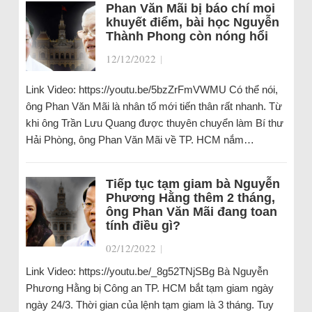
Phan Văn Mãi bị báo chí moi
khuyết điểm, bài học Nguyễn
Thành Phong còn nóng hổi
12/12/2022
|
Link Video: https://youtu.be/5bzZrFmVWMU Có thể nói,
ông Phan Văn Mãi là nhân tố mới tiến thân rất nhanh. Từ
khi ông Trần Lưu Quang được thuyên chuyển làm Bí thư
Hải Phòng, ông Phan Văn Mãi về TP. HCM nắm…
Tiếp tục tạm giam bà Nguyễn
Phương Hằng thêm 2 tháng,
ông Phan Văn Mãi đang toan
tính điều gì?
02/12/2022
|
Link Video: https://youtu.be/_8g52TNjSBg Bà Nguyễn
Phương Hằng bị Công an TP. HCM bắt tạm giam ngày
ngày 24/3. Thời gian của lệnh tạm giam là 3 tháng. Tuy