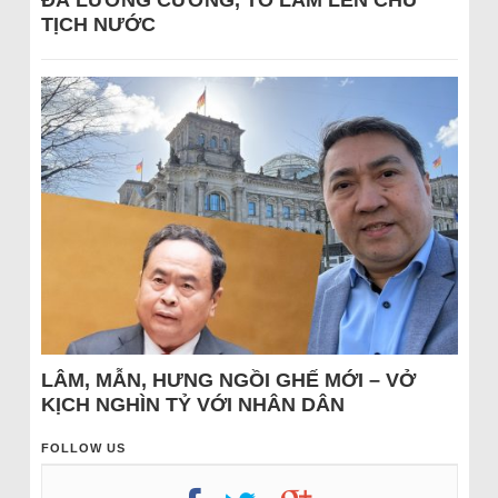
ĐÁ LƯƠNG CƯỜNG, TÔ LÂM LÊN CHỦ
TỊCH NƯỚC
LÂM, MẪN, HƯNG NGỒI GHẾ MỚI – VỞ
KỊCH NGHÌN TỶ VỚI NHÂN DÂN
FOLLOW US