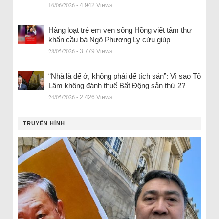
16/06/2026
- 4.942 Views
Hàng loạt trẻ em ven sông Hồng viết tâm thư
khẩn cầu bà Ngô Phương Ly cứu giúp
28/05/2026
- 3.779 Views
“Nhà là để ở, không phải để tích sản”: Vì sao Tô
Lâm không đánh thuế Bất Động sản thứ 2?
24/05/2026
- 2.426 Views
TRUYỀN HÌNH