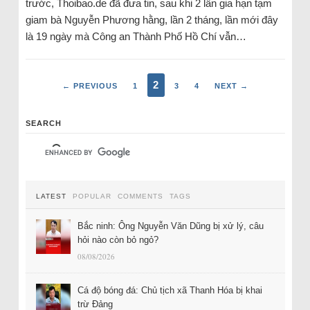
trước, Thoibao.de đã đưa tin, sau khi 2 lần gia hạn tạm
giam bà Nguyễn Phương hằng, lần 2 tháng, lần mới đây
là 19 ngày mà Công an Thành Phố Hồ Chí vẫn…
2
← PREVIOUS
1
3
4
NEXT →
SEARCH
LATEST
POPULAR
COMMENTS
TAGS
Bắc ninh: Ông Nguyễn Văn Dũng bị xử lý, câu
hỏi nào còn bỏ ngỏ?
08/08/2026
Cá độ bóng đá: Chủ tịch xã Thanh Hóa bị khai
trừ Đảng