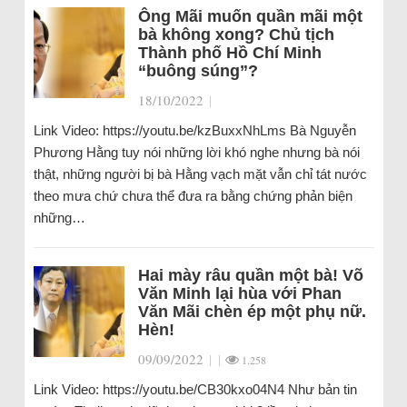
Ông Mãi muốn quần mãi một
bà không xong? Chủ tịch
Thành phố Hồ Chí Minh
“buông súng”?
18/10/2022
|
Link Video: https://youtu.be/kzBuxxNhLms Bà Nguyễn
Phương Hằng tuy nói những lời khó nghe nhưng bà nói
thật, những người bị bà Hằng vạch mặt vẫn chỉ tát nước
theo mưa chứ chưa thể đưa ra bằng chứng phản biện
những…
Hai mày râu quần một bà! Võ
Văn Minh lại hùa với Phan
Văn Mãi chèn ép một phụ nữ.
Hèn!
09/09/2022
|
|
1.258
Link Video: https://youtu.be/CB30kxo04N4 Như bản tin