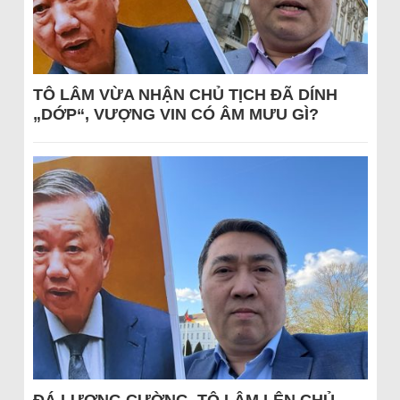
TÔ LÂM VỪA NHẬN CHỦ TỊCH ĐÃ DÍNH
„DỚP“, VƯỢNG VIN CÓ ÂM MƯU GÌ?