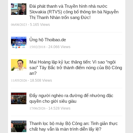
Đài phát thanh và Truyền hình nhà nước
Slovakia (RTVS) công bố thông tin bà Nguyễn
Thị Thanh Nhàn trốn sang Đức!
06/08/2023
- 5.165 Views
Ủng hộ Thoibao.de
15/02/2018
- 24.066 Views
Mai Hoàng lập kỷ lục thăng tiến: Vì sao “ngôi
sao” Tây Bắc trở thành điểm nóng của Bộ Công
an?
11/05/2026
- 18.508 Views
Đẩy người nghèo ra đường để nhường đặc
quyền cho giới siêu giàu
17/06/2026
- 14.528 Views
Thanh lọc bộ máy Bộ Công an: Tinh giản thực
chất hay vẫn là màn trình diễn lấy lệ?