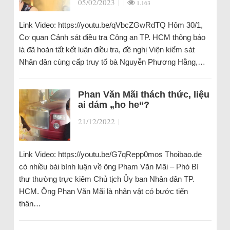
05/02/2023
|
|
1.163
Link Video: https://youtu.be/qVbcZGwRdTQ Hôm 30/1,
Cơ quan Cảnh sát điều tra Công an TP. HCM thông báo
là đã hoàn tất kết luận điều tra, đề nghị Viện kiểm sát
Nhân dân cùng cấp truy tố bà Nguyễn Phương Hằng,…
Phan Văn Mãi thách thức, liệu
ai dám „ho he“?
21/12/2022
|
Link Video: https://youtu.be/G7qRepp0mos Thoibao.de
có nhiều bài bình luận về ông Pham Văn Mãi – Phó Bí
thư thường trực kiêm Chủ tịch Ủy ban Nhân dân TP.
HCM. Ông Phan Văn Mãi là nhân vật có bước tiến
thân…