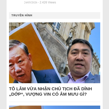
24/05/2026
- 2.426 Views
TRUYỀN HÌNH
TÔ LÂM VỪA NHẬN CHỦ TỊCH ĐÃ DÍNH
„DỚP“, VƯỢNG VIN CÓ ÂM MƯU GÌ?