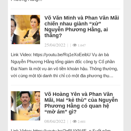
Võ Văn Minh và Phan Văn Mãi
chiến nhau giành “xử”
Nguyễn Phương Hằng, ai
thắng?
25/04/2022
|
|
1.647
Link Video: https://youtu.be/Rq1eXoEeibU Vụ án bà
Nguyễn Phương Hằng tổng giám đốc công ty Cổ phần
Đại Nam là một vụ án vô tiền khoán hậu. Thông thường,
với cùng một tội danh thì chỉ có một địa phương thụ…
Võ Hoàng Yên và Phan Văn
Mãi, Hai “kẻ thù” của Nguyễn
Phương Hằng có quan hệ
“mờ ám” gì?
08/04/2022
|
|
2.601
Link Video: https://youtu.be/2gBUiYN4E_o Suốt năm