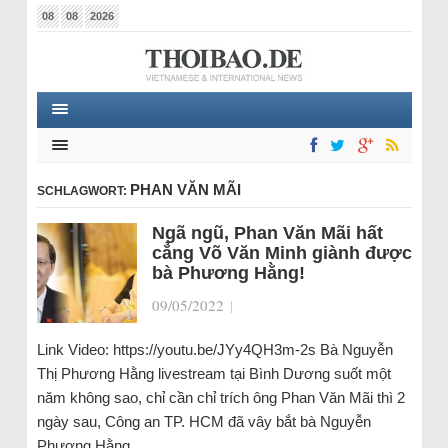
08
08
2026
PHAN VĂN MÃI
SCHLAGWORT:
Ngã ngũ, Phan Văn Mãi hất
cẳng Võ Văn Minh giành được
bà Phương Hằng!
09/05/2022
|
Link Video: https://youtu.be/JYy4QH3m-2s Bà Nguyễn
Thị Phương Hằng livestream tại Bình Dương suốt một
năm không sao, chỉ cần chỉ trích ông Phan Văn Mãi thì 2
ngày sau, Công an TP. HCM đã vây bắt bà Nguyễn
Phương Hằng…