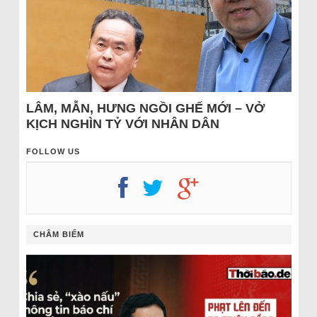
LÂM, MẪN, HƯNG NGỒI GHẾ MỚI – VỞ
KỊCH NGHÌN TỶ VỚI NHÂN DÂN
FOLLOW US
CHÂM BIẾM