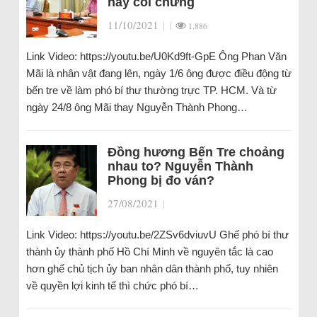
hãy coi chừng
11/10/2021
|
|
1.886
Link Video: https://youtu.be/U0Kd9ft-GpE Ông Phan Văn
Mãi là nhân vật đang lên, ngày 1/6 ông được điều động từ
bến tre về làm phó bí thư thường trực TP. HCM. Và từ
ngày 24/8 ông Mãi thay Nguyễn Thành Phong…
Đồng hương Bến Tre choảng
nhau to? Nguyễn Thành
Phong bị đo ván?
27/08/2021
|
Link Video: https://youtu.be/2ZSv6dviuvU Ghế phó bí thư
thành ủy thành phố Hồ Chí Minh về nguyên tắc là cao
hơn ghế chủ tịch ủy ban nhân dân thành phố, tuy nhiên
về quyền lợi kinh tế thì chức phó bí…