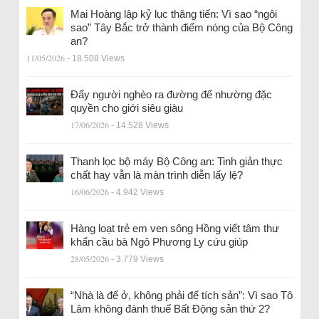
Mai Hoàng lập kỷ lục thăng tiến: Vì sao “ngôi
sao” Tây Bắc trở thành điểm nóng của Bộ Công
an?
11/05/2026
- 18.508 Views
Đẩy người nghèo ra đường để nhường đặc
quyền cho giới siêu giàu
17/06/2026
- 14.528 Views
Thanh lọc bộ máy Bộ Công an: Tinh giản thực
chất hay vẫn là màn trình diễn lấy lệ?
16/06/2026
- 4.942 Views
Hàng loạt trẻ em ven sông Hồng viết tâm thư
khẩn cầu bà Ngô Phương Ly cứu giúp
28/05/2026
- 3.779 Views
“Nhà là để ở, không phải để tích sản”: Vì sao Tô
Lâm không đánh thuế Bất Động sản thứ 2?