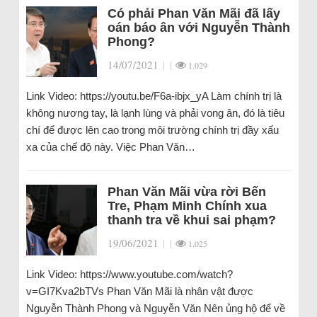
Có phải Phan Văn Mãi đã lấy
oán báo ân với Nguyễn Thành
Phong?
14/07/2021
|
|
1.029
Link Video: https://youtu.be/F6a-ibjx_yA Làm chính trị là
không nương tay, là lạnh lùng và phải vong ân, đó là tiêu
chí để được lên cao trong môi trường chính trị đầy xấu
xa của chế độ này. Việc Phan Văn…
Phan Văn Mãi vừa rời Bến
Tre, Phạm Minh Chính xua
thanh tra về khui sai phạm?
19/06/2021
|
|
1.025
Link Video: https://www.youtube.com/watch?
v=GI7Kva2bTVs Phan Văn Mãi là nhân vật được
Nguyễn Thành Phong và Nguyễn Văn Nên ủng hộ để về