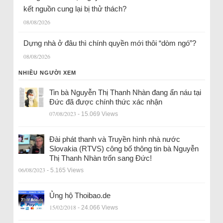
kết nguồn cung lại bị thử thách?
08/08/2026
Dựng nhà ở đâu thì chính quyền mới thôi “dòm ngó”?
08/08/2026
NHIỀU NGƯỜI XEM
Tin bà Nguyễn Thị Thanh Nhàn đang ẩn náu tại
Đức đã được chính thức xác nhận
07/08/2023
- 15.069 Views
Đài phát thanh và Truyền hình nhà nước
Slovakia (RTVS) công bố thông tin bà Nguyễn
Thị Thanh Nhàn trốn sang Đức!
06/08/2023
- 5.165 Views
Ủng hộ Thoibao.de
15/02/2018
- 24.066 Views