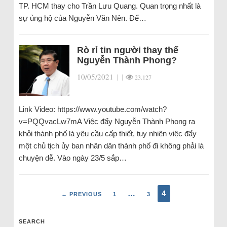
TP. HCM thay cho Trần Lưu Quang. Quan trọng nhất là
sự ủng hộ của Nguyễn Văn Nên. Để…
Rò rỉ tin người thay thế
Nguyễn Thành Phong?
10/05/2021
|
|
23.127
Link Video: https://www.youtube.com/watch?
v=PQQvacLw7mA Việc đẩy Nguyễn Thành Phong ra
khỏi thành phố là yêu cầu cấp thiết, tuy nhiên việc đẩy
một chủ tịch ủy ban nhân dân thành phố đi không phải là
chuyện dễ. Vào ngày 23/5 sắp…
…
4
← PREVIOUS
1
3
SEARCH