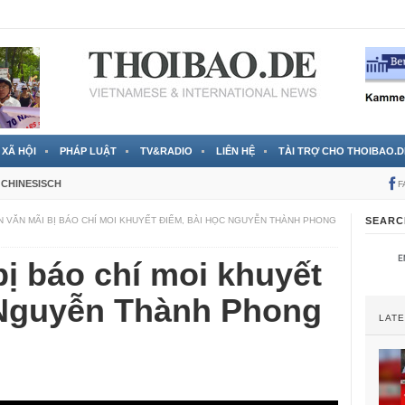
 đã được chính thức xác nhận
3 Jahren ago
XÃ HỘI
PHÁP LUẬT
TV&RADIO
LIÊN HỆ
TÀI TRỢ CHO THOIBAO.D
CHINESISCH
F
 VĂN MÃI BỊ BÁO CHÍ MOI KHUYẾT ĐIỂM, BÀI HỌC NGUYỄN THÀNH PHONG
SEARC
ị báo chí moi khuyết
 Nguyễn Thành Phong
LAT