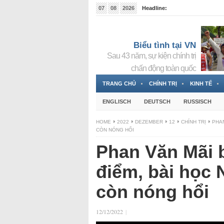
07
08
2026
Headline:
Tin bà Nguyễn Thị Thanh Nhàn đang ẩn náu tại Đức
Biểu tình tại VN
Sau 43 năm, sự kiện chính trị
chấn động toàn quốc
TRANG CHỦ
CHÍNH TRỊ
KINH TẾ
ENGLISCH
DEUTSCH
RUSSISCH
HOME
2022
DEZEMBER
12
CHÍNH TRỊ
PHAN
CÒN NÓNG HỔI
Phan Văn Mãi b
điểm, bài học
còn nóng hổi
12/12/2022
|