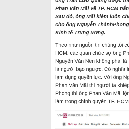
ông Trần Lưu Quang được thu
Phan Văn Mãi về TP
.
HCM nắm
Sau đó
,
ông Mãi kiêm luôn ch
cho ông Nguyễn ThànhPhong b
K
inh tế Trung ương.
Theo như nguồn tin chúng tôi c
HCM, các quan chức sợ ông P
Nguyễn Văn Nên không phải là
là người bạo ngược. Có nghĩa l
lạm dụng quyền lực. Với ông Ng
Phan Văn Mãi thì người ta khiế
Phong thì ông Phan Văn Mãi lộ
làm trong chính quyền TP. HCM 