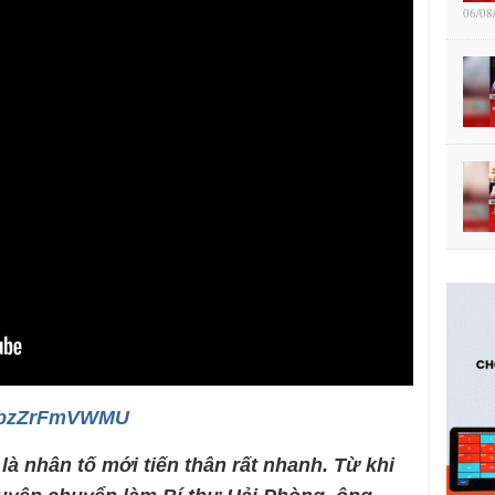
06/08
e/5bzZrFmVWMU
là nhân tố mới tiến thân rất nhanh. Từ khi