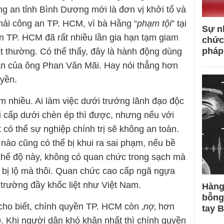
ông an tỉnh Bình Dương mới là đơn vị khởi tố và
hải công an TP. HCM, vì bà Hằng “
phạm tội
” tại
Sự n
 TP. HCM đã rất nhiều lần gia hạn tạm giam
chức
pháp
 thường. Có thể thấy, đây là hành động dùng
ân của ông Phan Văn Mãi. Hay nói thẳng hơn
yền.
m nhiều. Ai làm việc dưới trướng lãnh đạo độc
Với cấp dưới chèn ép thì được, nhưng nếu với
t có thể sự nghiệp chính trị sẽ không an toàn.
nào cũng có thể bị khui ra sai phạm, nếu bề
 chế độ này, không có quan chức trong sạch mà
a bị lộ mà thôi. Quan chức cao cấp ngã ngựa
h trường đầy khốc liệt như Việt Nam.
Hàng
bỗng
cho biết, chính quyền TP. HCM còn ‚
nợ
‚ hơn
tay 
9. Khi người dân khó khăn nhất thì chính quyền