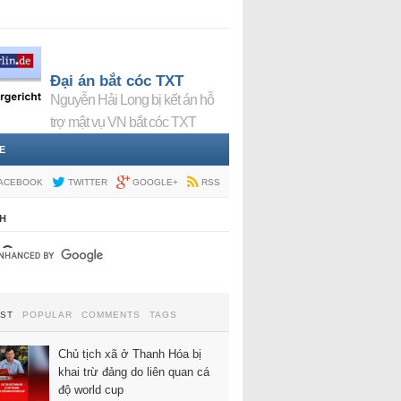
Đại án bắt cóc TXT
Nguyễn Hải Long bị kết án hỗ
trợ mật vụ VN bắt cóc TXT
E
ACEBOOK
TWITTER
GOOGLE+
RSS
H
EST
POPULAR
COMMENTS
TAGS
Chủ tịch xã ở Thanh Hóa bị
khai trừ đảng do liên quan cá
độ world cup