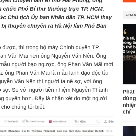
yên chuyển làm Bí thư Hải Phòng, ông
 chức Phó
B
í thư thường trực TP
.
HCM.
CHÂM
ức Chủ tịch Ủy ban Nhân dân TP
.
HCM thay
ị thuyên chuyển ra Hà Nội là
m
Phó
B
an
ó được, thì trong bộ máy Chính quyền TP.
han Văn Mãi hơn ông Nguyễn Văn Nên. Ông
 mẫu người bạo ngược, ông Phan Văn Mãi mới
à, ông Phan Văn Mãi là mẫu lãnh đạo độc tài
uyễn Văn Nên thì người ta nể sợ, với ông
p sợ. So với người tiền nhiệm Nguyễn Thành
Phạt
dùng
ng quyền hơn. Đấy là nhận xét do một người
nhiệ
cho chúng tôi biết.
chí