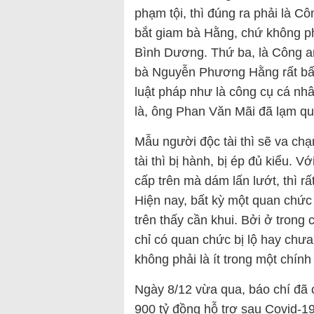
phạm tội, thì đúng ra phải là C
bắt giam bà Hằng, chứ không p
Bình Dương. Thứ ba, là Công an
bà Nguyễn Phương Hằng rất bất
luật pháp như là công cụ cá nh
là, ông Phan Văn Mãi đã lạm qu
Mẫu người độc tài thì sẽ va chạ
tài thì bị hành, bị ép đủ kiểu. 
cấp trên mà dám lấn lướt, thì rấ
Hiện nay, bất kỳ một quan chức 
trên thấy cần khui. Bởi ở trong
chỉ có quan chức bị lộ hay chư
không phải là ít trong một chín
Ngày 8/12 vừa qua, báo chí đã 
900 tỷ đồng hỗ trợ sau Covid-1