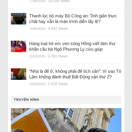
17/06/2026
- 14.529 Views
Thanh lọc bộ máy Bộ Công an: Tinh giản thực
chất hay vẫn là màn trình diễn lấy lệ?
16/06/2026
- 4.942 Views
Hàng loạt trẻ em ven sông Hồng viết tâm thư
khẩn cầu bà Ngô Phương Ly cứu giúp
28/05/2026
- 3.781 Views
“Nhà là để ở, không phải để tích sản”: Vì sao Tô
Lâm không đánh thuế Bất Động sản thứ 2?
24/05/2026
- 2.428 Views
TRUYỀN HÌNH