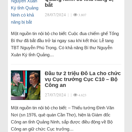
bắt
28/07/2024
|
|
3.807
Một nguồn tin nội bộ cho biết: Cuộc đua chiếm ghế Tổng
Bí thư đã bắt đầu trở lại ngay sau khi kết thúc Lễ tang
TBT Nguyễn Phú Trọng. Có khả năng Bí thư Nguyễn
Xuân Ký tỉnh Quảng…
Đầu tư 2 triệu Đô La cho chức
vụ Cục trưởng Cục C10 – Bộ
Công an
27/07/2024
|
|
4.623
Một nguồn tin nội bộ cho biết: – Thiếu tướng Đinh Văn
Nơi (sn 1976, quê quán Cần Thơ), hiện là Giám đốc
Công an tỉnh Quảng Ninh, sắp được điều động về Bộ
Công an giữ chức Cục trưởng…