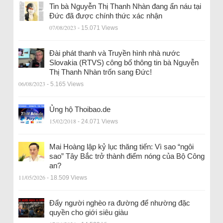
Tin bà Nguyễn Thị Thanh Nhàn đang ẩn náu tại
Đức đã được chính thức xác nhận
07/08/2023
- 15.071 Views
Đài phát thanh và Truyền hình nhà nước
Slovakia (RTVS) công bố thông tin bà Nguyễn
Thị Thanh Nhàn trốn sang Đức!
06/08/2023
- 5.165 Views
Ủng hộ Thoibao.de
15/02/2018
- 24.071 Views
Mai Hoàng lập kỷ lục thăng tiến: Vì sao “ngôi
sao” Tây Bắc trở thành điểm nóng của Bộ Công
an?
11/05/2026
- 18.509 Views
Đẩy người nghèo ra đường để nhường đặc
quyền cho giới siêu giàu