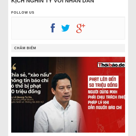
KỊCH NGHÌN TỶ VỚI NHÂN DÂN
FOLLOW US
CHÂM BIẾM