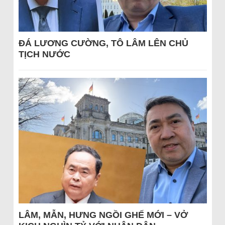
ĐÁ LƯƠNG CƯỜNG, TÔ LÂM LÊN CHỦ
TỊCH NƯỚC
LÂM, MẪN, HƯNG NGỒI GHẾ MỚI – VỞ