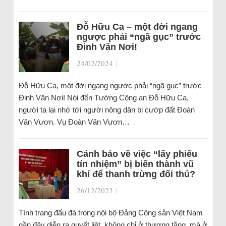
Đỗ Hữu Ca – một đời ngang
ngược phải “ngã gục” trước
Đinh Văn Nơi!
24/02/2024
|
Đỗ Hữu Ca, một đời ngang ngược phải “ngã gục” trước
Đinh Văn Nơi! Nói đến Tướng Công an Đỗ Hữu Ca,
người ta lại nhớ tới người nông dân bị cướp đất Đoàn
Văn Vươn. Vụ Đoàn Văn Vươn…
Cảnh báo về việc “lấy phiếu
tín nhiệm” bị biến thành vũ
khí để thanh trừng đối thủ?
26/12/2023
|
Tình trạng đấu đá trong nội bộ Đảng Cộng sản Việt Nam
gần đây diễn ra quyết liệt, không chỉ ở thượng tầng, mà ở