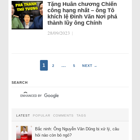
Tặng Huân chương Chiến
công hạng nhất – ông Tô
khích lệ Đinh Văn Nơi phá
thành lũy ông Chính
28/09/2023
|
1
…
2
5
NEXT →
SEARCH
LATEST
POPULAR
COMMENTS
TAGS
Bắc ninh: Ông Nguyễn Văn Dũng bị xử lý, câu
hỏi nào còn bỏ ngỏ?