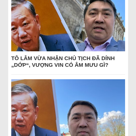
TÔ LÂM VỪA NHẬN CHỦ TỊCH ĐÃ DÍNH
„DỚP“, VƯỢNG VIN CÓ ÂM MƯU GÌ?