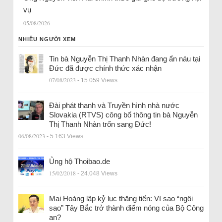
vụ
05/08/2026
NHIỀU NGƯỜI XEM
Tin bà Nguyễn Thị Thanh Nhàn đang ẩn náu tại
Đức đã được chính thức xác nhận
07/08/2023
- 15.059 Views
Đài phát thanh và Truyền hình nhà nước
Slovakia (RTVS) công bố thông tin bà Nguyễn
Thị Thanh Nhàn trốn sang Đức!
06/08/2023
- 5.163 Views
Ủng hộ Thoibao.de
15/02/2018
- 24.048 Views
Mai Hoàng lập kỷ lục thăng tiến: Vì sao “ngôi
sao” Tây Bắc trở thành điểm nóng của Bộ Công
an?