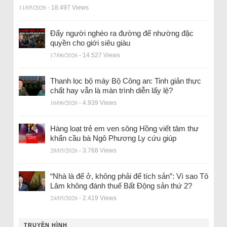
11/05/2026
- 18.497 Views
Đẩy người nghèo ra đường để nhường đặc
quyền cho giới siêu giàu
17/06/2026
- 14.527 Views
Thanh lọc bộ máy Bộ Công an: Tinh giản thực
chất hay vẫn là màn trình diễn lấy lệ?
16/06/2026
- 4.939 Views
Hàng loạt trẻ em ven sông Hồng viết tâm thư
khẩn cầu bà Ngô Phương Ly cứu giúp
28/05/2026
- 3.768 Views
“Nhà là để ở, không phải để tích sản”: Vì sao Tô
Lâm không đánh thuế Bất Động sản thứ 2?
24/05/2026
- 2.419 Views
TRUYỀN HÌNH