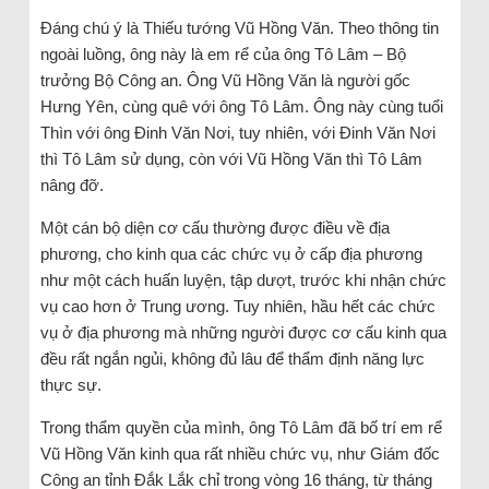
Đáng chú ý là Thiếu tướng Vũ Hồng Văn. Theo thông tin
ngoài luồng, ông này là em rể của ông Tô Lâm – Bộ
trưởng Bộ Công an. Ông Vũ Hồng Văn là người gốc
Hưng Yên, cùng quê với ông Tô Lâm. Ông này cùng tuổi
Thìn với ông Đinh Văn Nơi, tuy nhiên, với Đinh Văn Nơi
thì Tô Lâm sử dụng, còn với Vũ Hồng Văn thì Tô Lâm
nâng đỡ.
Một cán bộ diện cơ cấu thường được điều về địa
phương, cho kinh qua các chức vụ ở cấp địa phương
như một cách huấn luyện, tập dượt, trước khi nhận chức
vụ cao hơn ở Trung ương. Tuy nhiên, hầu hết các chức
vụ ở địa phương mà những người được cơ cấu kinh qua
đều rất ngắn ngủi, không đủ lâu để thẩm định năng lực
thực sự.
Trong thẩm quyền của mình, ông Tô Lâm đã bố trí em rể
Vũ Hồng Văn kinh qua rất nhiều chức vụ, như Giám đốc
Công an tỉnh Đắk Lắk chỉ trong vòng 16 tháng, từ tháng