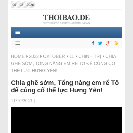
06
08
2026
HOME
2023
OKTOBER
11
CHÍNH TRỊ
CHIA
GHẾ SỚM, TỔNG NÂNG EM RỂ TÔ ĐỂ CỦNG CỐ
THẾ LỰC HƯNG YÊN!
Chia ghế sớm, Tổng nâng em rể Tô
để củng cố thế lực Hưng Yên!
11/10/2023
|