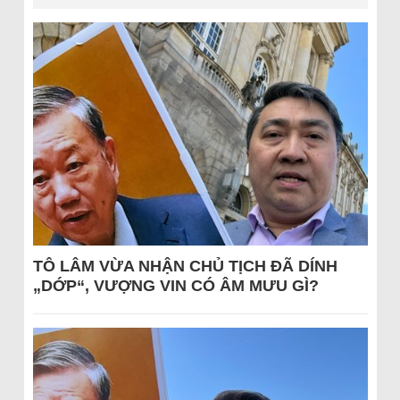
TÔ LÂM VỪA NHẬN CHỦ TỊCH ĐÃ DÍNH
„DỚP“, VƯỢNG VIN CÓ ÂM MƯU GÌ?