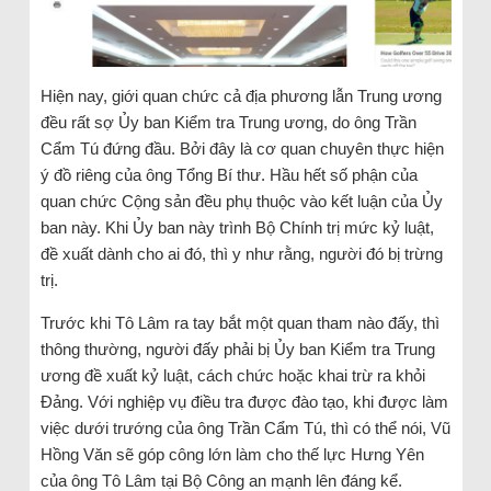
Hiện nay, giới quan chức cả địa phương lẫn Trung ương
đều rất sợ Ủy ban Kiểm tra Trung ương, do ông Trần
Cẩm Tú đứng đầu. Bởi đây là cơ quan chuyên thực hiện
ý đồ riêng của ông Tổng Bí thư. Hầu hết số phận của
quan chức Cộng sản đều phụ thuộc vào kết luận của Ủy
ban này. Khi Ủy ban này trình Bộ Chính trị mức kỷ luật,
đề xuất dành cho ai đó, thì y như rằng, người đó bị trừng
trị.
Trước khi Tô Lâm ra tay bắt một quan tham nào đấy, thì
thông thường, người đấy phải bị Ủy ban Kiểm tra Trung
ương đề xuất kỷ luật, cách chức hoặc khai trừ ra khỏi
Đảng. Với nghiệp vụ điều tra được đào tạo, khi được làm
việc dưới trướng của ông Trần Cẩm Tú, thì có thể nói, Vũ
Hồng Văn sẽ góp công lớn làm cho thế lực Hưng Yên
của ông Tô Lâm tại Bộ Công an mạnh lên đáng kể.