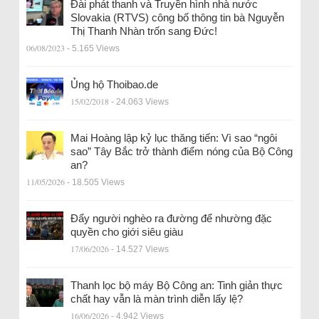
Đài phát thanh và Truyền hình nhà nước
Slovakia (RTVS) công bố thông tin bà Nguyễn
Thị Thanh Nhàn trốn sang Đức!
06/08/2023
- 5.165 Views
Ủng hộ Thoibao.de
15/02/2018
- 24.063 Views
Mai Hoàng lập kỷ lục thăng tiến: Vì sao “ngôi
sao” Tây Bắc trở thành điểm nóng của Bộ Công
an?
11/05/2026
- 18.505 Views
Đẩy người nghèo ra đường để nhường đặc
quyền cho giới siêu giàu
17/06/2026
- 14.527 Views
Thanh lọc bộ máy Bộ Công an: Tinh giản thực
chất hay vẫn là màn trình diễn lấy lệ?
16/06/2026
- 4.942 Views