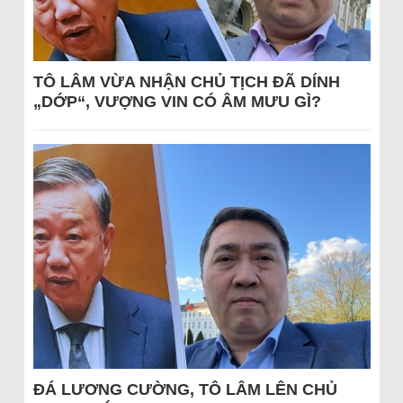
TÔ LÂM VỪA NHẬN CHỦ TỊCH ĐÃ DÍNH
„DỚP“, VƯỢNG VIN CÓ ÂM MƯU GÌ?
ĐÁ LƯƠNG CƯỜNG, TÔ LÂM LÊN CHỦ