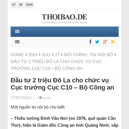
07
08
2026
HOME
2024
JULI
27
NỘI CHÍNH
,
TIN NỘI BỘ
ĐẦU TƯ 2 TRIỆU ĐÔ LA CHO CHỨC VỤ CỤC
TRƯỞNG CỤC C10 – BỘ CÔNG AN
Đầu tư 2 triệu Đô La cho chức vụ
Cục trưởng Cục C10 – Bộ Công an
27/07/2024
|
|
4.621
Một nguồn tin nội bộ cho biết:
– Thiếu tướng Đinh Văn Nơi (sn 1976, quê quán Cần
Thơ), hiện là Giám đốc Công an tỉnh Quảng Ninh, sắp