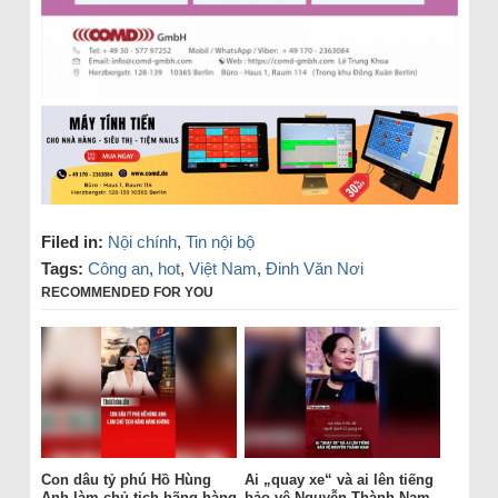
Filed in:
Nội chính
,
Tin nội bộ
Tags:
Công an
,
hot
,
Việt Nam
,
Đinh Văn Nơi
RECOMMENDED FOR YOU
Con dâu tỷ phú Hồ Hùng
Ai „quay xe“ và ai lên tiếng
Anh làm chủ tịch hãng hàng
bảo vệ Nguyễn Thành Nam