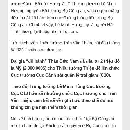
ương Đảng. Bố của Hưng là cố Thượng tướng Lê Minh
Hương, nguyên Bộ trưởng Bộ Công an, và là người nâng
đỡ dìu dắt Tô Lâm trên con đường thăng tiến trong Bộ
Công an. Chính vì vậy, Lê Minh Hưng tuy là người Hà
Tĩnh nhưng lại thuộc nhóm Tô Lâm.
Trở lại chuyện Thiếu tướng Trần Văn Thiện, hồi đầu tháng
5/2024 Thoibao.de đưa tin:
Đại gia “đồ bành” Thân Đức Nam đã đầu tư 2 triệu đô
la Mỹ (2.000.000$) cho Thiếu tướng Thiện để lên chức
Cục trưởng Cục Cảnh sát quản lý trại giam (C10).
Theo đó, Trung tướng Lê Minh Hùng Cục trưởng
Cục C10 hứa sẽ nhường chức Cục trưởng cho Trần
Văn Thiện, cam kết sẽ về nghỉ hưu theo chế độ mà
không xin gia hạn thêm thời gian.
Nói về tình trạng „mua quan, bán chức“ tại Bộ Công an
mà Tô Lâm để lại. Khi lên nắm quyền ở Bộ Công an, Tô