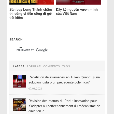
Sân bay Long Thành chậm
Đây kỷ nguyên vươn mình
thi công vì tiền công đi gửi
của Việt Nam
tiết kiệm
SEARCH
LATEST
POPULAR
COMMENTS
TAGS
Repetición de exámenes en Tuyên Quang: ¿una
solución justa o un precedente polémico?
07/08/2026
Révision des statuts du Parti : innovation pour
s’adapter ou perfectionnement du mécanisme de
direction ?