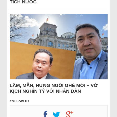
TỊCH NƯỚC
LÂM, MẪN, HƯNG NGỒI GHẾ MỚI – VỞ
KỊCH NGHÌN TỶ VỚI NHÂN DÂN
FOLLOW US