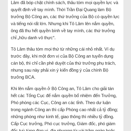
Lâm đã bóp chặt chính sách, thâu tóm mọi quyền lực và
quyết định về tay mình. Thời Trần Đại Quang làm Bộ
trưởng Bộ Công an, các thứ trưởng của Bộ có quyền lực
và tiếng nói rất lớn. Nhưng khi Tô Lâm lên nắm quyền,
ông đã thu hết quyền bính về tay mình, các thứ trưởng
chỉ „hữu danh vô thực“.
Tô Lâm thâu tóm mọi thứ từ những cái nhỏ nhất. Ví dụ
trước đây, khi một đơn vị của Bộ Công an tuyển dụng
cán bộ, thì chỉ cần phê duyệt của thứ trưởng phụ trách,
nhưng sau này phải xin ý kiến đồng ý của chính Bộ
trưởng BCA.
Khi lên nắm quyền ở Bộ Công an, Tô Lâm cho giải tán
hết các Tổng Cục để nắm quyền bổ nhiệm đến Trưởng,
Phó phòng các Cục, Công an các tỉnh. Theo dư luận
trong ngành Công an thì cấp Phòng cao nhất cả tỷ đồng;
những phòng như kinh tế, giao thông thì nhiều tỷ đồng.
Cấp Cục trưởng, Phó cục trưởng, Giám đốc, phó giám
đốc tuỳ từng đơn vị, địa phương từ vài trăm ngàn hoặc