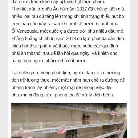
đất nước khốn khổ này bị thiếu hụt thực phẩm.
Thời tiết xấu ở châu Âu hồi năm 2017 đã chứng kiến giá
nhiều loại rau củ tăng lên trong khi tình trạng thiếu hụt bơ
trên toàn cầu xảy ra sau khi một số nước bị mất mùa.
Ở Venezuela, một quốc gia được trời phú nhiều dầu mỏ,
khủng hoảng chính trị năm 2018 do lạm phát đã dẫn đến
thiếu hụt thực phẩm và thuốc men, buộc các gia đình
phải ăn thịt thối rữa để lần hồi qua ngày, và khiến cho
hàng triệu người phải rời bỏ đất nước.
Tại những nơi bùng phát dịch, người dân có xu hướng
tích trữ lương thực, một mặt nhằm hạn chế ra đường để
phòng tránh lây nhiễm, một mặt đề phòng việc địa
phương bị đóng cửa, phong tỏa để xử lý dịch bệnh.