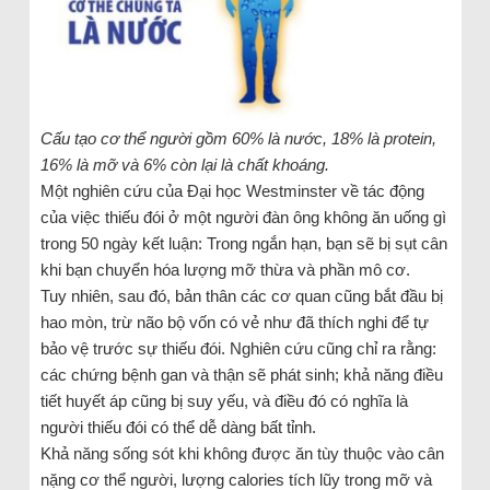
Cấu tạo cơ thể người gồm 60% là nước, 18% là protein,
16% là mỡ và 6% còn lại là chất khoáng.
Một nghiên cứu của Đại học Westminster về tác động
của việc thiếu đói ở một người đàn ông không ăn uống gì
trong 50 ngày kết luận: Trong ngắn hạn, bạn sẽ bị sụt cân
khi bạn chuyển hóa lượng mỡ thừa và phần mô cơ.
Tuy nhiên, sau đó, bản thân các cơ quan cũng bắt đầu bị
hao mòn, trừ não bộ vốn có vẻ như đã thích nghi để tự
bảo vệ trước sự thiếu đói. Nghiên cứu cũng chỉ ra rằng:
các chứng bệnh gan và thận sẽ phát sinh; khả năng điều
tiết huyết áp cũng bị suy yếu, và điều đó có nghĩa là
người thiếu đói có thể dễ dàng bất tỉnh.
Khả năng sống sót khi không được ăn tùy thuộc vào cân
nặng cơ thể người, lượng calories tích lũy trong mỡ và