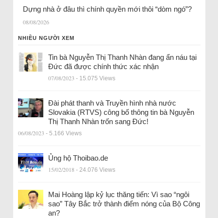
Dựng nhà ở đâu thì chính quyền mới thôi “dòm ngó”?
08/08/2026
NHIỀU NGƯỜI XEM
Tin bà Nguyễn Thị Thanh Nhàn đang ẩn náu tại
Đức đã được chính thức xác nhận
07/08/2023
- 15.075 Views
Đài phát thanh và Truyền hình nhà nước
Slovakia (RTVS) công bố thông tin bà Nguyễn
Thị Thanh Nhàn trốn sang Đức!
06/08/2023
- 5.166 Views
Ủng hộ Thoibao.de
15/02/2018
- 24.076 Views
Mai Hoàng lập kỷ lục thăng tiến: Vì sao “ngôi
sao” Tây Bắc trở thành điểm nóng của Bộ Công
an?