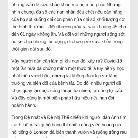
những vấn đề sức khỏe khác mà họ mắc phải. Nhưng
nhìn chung, đa số các nạn nhân đều chết nếu cân nặng
của họ sụt xuống chỉ còn phân nửa chỉ số khối lượng cơ
thể bình thường – điều thường xảy ra sau khoảng 45 cho
đến 61 ngày không ăn. Và đối với những người sống sót,
họ sẽ chịu những tác động, di chứng về sức khỏe trong
thời gian dài sau đó.
Vậy người dân cần làm gì khi nạn đói xảy ra? Covid-19
một lần nữa đã chứng minh một thực tế là tuy nền y học
phát triển vượt bậc, nhưng lại không đuổi kịp sự tăng
trưởng và biến đổi của bệnh tật. Do đó, nhiều người đã
chọn quay lại cuộc sống thuận tự nhiên, tự cung tự cấp.
Và đây cũng là một biện pháp hữu hiệu nếu nạn đói
hoành hành.
Trong Đệ nhất và Đệ nhị Thế chiến khi người dân Anh tìm
cách kiếm cái gì bỏ bụng thì nhiều công viên hoàng gia
nổi tiếng ở London đã biến thành vườn và ruộng trồng rau