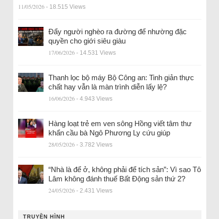
11/05/2026
- 18.515 Views
Đẩy người nghèo ra đường để nhường đặc
quyền cho giới siêu giàu
17/06/2026
- 14.531 Views
Thanh lọc bộ máy Bộ Công an: Tinh giản thực
chất hay vẫn là màn trình diễn lấy lệ?
16/06/2026
- 4.943 Views
Hàng loạt trẻ em ven sông Hồng viết tâm thư
khẩn cầu bà Ngô Phương Ly cứu giúp
28/05/2026
- 3.782 Views
“Nhà là để ở, không phải để tích sản”: Vì sao Tô
Lâm không đánh thuế Bất Động sản thứ 2?
24/05/2026
- 2.431 Views
TRUYỀN HÌNH