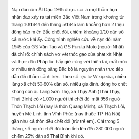
Nạn đói năm Ất Dậu 1945 được coi là một thảm họa
nhân đạo xảy ra tại miền Bắc Việt Nam trong khoảng từ
tháng 10/1944 đến tháng 5/1945 làm khoảng hơn 2 triệu
đồng bào miền Bắc chết đói, chiếm khoảng 1/10 dân số
cả nước khi ấy. Công trình nghiên cứu về nạn đói năm
1945 của GS Văn Tạo và GS Furuta Moto (người Nhật)
đã chỉ rõ: chính sách vơ vét thóc gạo của phát xít Nhật
và thực dân Pháp lúc bấy giờ cùng với thiên tai, mất mùa
ở nhiều tỉnh đồng bằng Bắc bộ là nguyên nhân trực tiếp
dẫn đến thảm cảnh trên. Theo số liệu từ Wikipedia, nhiều
làng xã chết 50-80% dân số, nhiều gia đình, dòng họ chết
không còn ai. Làng Sơn Thọ, xã Thụy Anh (Thái Thụy,
Thái Bình) có >1.000 người thì chết đói mất 956 người.
Thôn Thạch Lỗi (nay là thôn Quang Minh), xã Thạch Lỗi,
huyện Mê Linh, tỉnh Vĩnh Phúc (nay thuộc TP. Hà Nội)
gần như cả thôn đều chết đói (trừ trẻ em). Chỉ trong 5
tháng, số người chết đói toàn tỉnh lên đến 280.000 người,
chiếm 25% dân số Thái Bình khi đó.