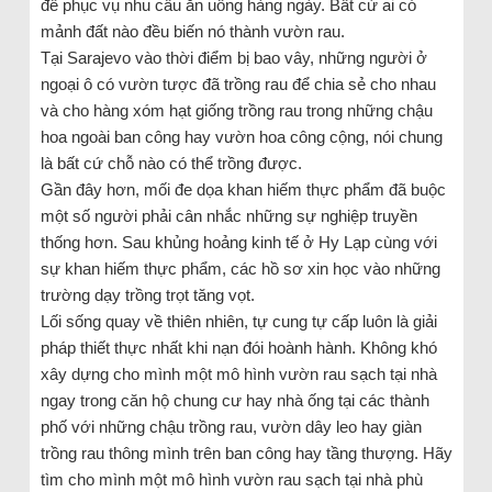
để phục vụ nhu cầu ăn uống hàng ngày. Bất cứ ai có
mảnh đất nào đều biến nó thành vườn rau.
Tại Sarajevo vào thời điểm bị bao vây, những người ở
ngoại ô có vườn tược đã trồng rau để chia sẻ cho nhau
và cho hàng xóm hạt giống trồng rau trong những chậu
hoa ngoài ban công hay vườn hoa công cộng, nói chung
là bất cứ chỗ nào có thể trồng được.
Gần đây hơn, mối đe dọa khan hiếm thực phẩm đã buộc
một số người phải cân nhắc những sự nghiệp truyền
thống hơn. Sau khủng hoảng kinh tế ở Hy Lạp cùng với
sự khan hiếm thực phẩm, các hồ sơ xin học vào những
trường dạy trồng trọt tăng vọt.
Lối sống quay về thiên nhiên, tự cung tự cấp luôn là giải
pháp thiết thực nhất khi nạn đói hoành hành. Không khó
xây dựng cho mình một mô hình vườn rau sạch tại nhà
ngay trong căn hộ chung cư hay nhà ống tại các thành
phố với những chậu trồng rau, vườn dây leo hay giàn
trồng rau thông mình trên ban công hay tầng thượng. Hãy
tìm cho mình một mô hình vườn rau sạch tại nhà phù