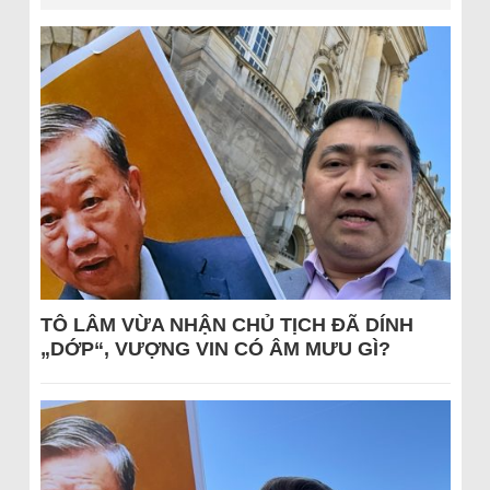
TÔ LÂM VỪA NHẬN CHỦ TỊCH ĐÃ DÍNH
„DỚP“, VƯỢNG VIN CÓ ÂM MƯU GÌ?