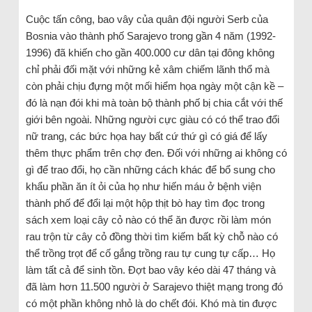
Cuộc tấn công, bao vây của quân đội người Serb của
Bosnia vào thành phố Sarajevo trong gần 4 năm (1992-
1996) đã khiến cho gần 400.000 cư dân tại đông không
chỉ phải đối mặt với những kẻ xâm chiếm lãnh thổ mà
còn phải chịu đựng một mối hiểm họa ngày một cận kề –
đó là nạn đói khi mà toàn bộ thành phố bị chia cắt với thế
giới bên ngoài. Những người cực giàu có có thể trao đổi
nữ trang, các bức họa hay bất cứ thứ gì có giá để lấy
thêm thực phẩm trên chợ đen. Đối với những ai không có
gì để trao đổi, họ cần những cách khác để bổ sung cho
khẩu phần ăn ít ỏi của họ như hiến máu ở bệnh viện
thành phố để đổi lại một hộp thịt bò hay tìm đọc trong
sách xem loại cây cỏ nào có thể ăn được rồi làm món
rau trộn từ cây cỏ đồng thời tìm kiếm bất kỳ chỗ nào có
thể trồng trọt để cố gắng trồng rau tự cung tự cấp… Họ
làm tất cả để sinh tồn. Đợt bao vây kéo dài 47 tháng và
đã làm hơn 11.500 người ở Sarajevo thiệt mạng trong đó
có một phần không nhỏ là do chết đói. Khó mà tin được