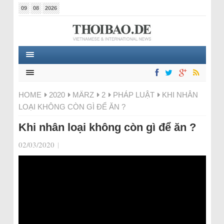
09
08
2026
HOME
2020
MÄRZ
2
PHÁP LUẬT
KHI NHÂN
LOẠI KHÔNG CÒN GÌ ĐỂ ĂN ?
Khi nhân loại không còn gì để ăn ?
02/03/2020
|