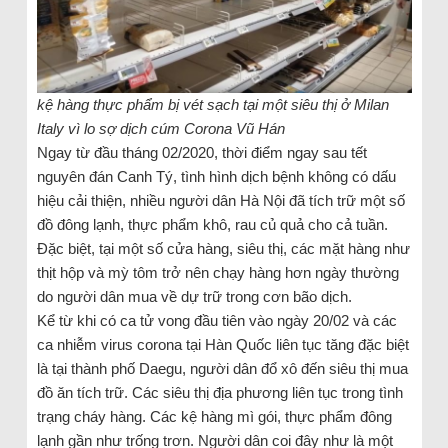
kệ hàng thực phẩm bị vét sạch tại một siêu thị ở Milan
Italy vì lo sợ dịch cúm Corona Vũ Hán
Ngay từ đầu tháng 02/2020, thời điểm ngay sau tết
nguyên đán Canh Tý, tình hình dịch bệnh không có dấu
hiệu cải thiện, nhiều người dân Hà Nội đã tích trữ một số
đồ đông lạnh, thực phẩm khô, rau củ quả cho cả tuần.
Đặc biệt, tại một số cửa hàng, siêu thị, các mặt hàng như
thịt hộp và mỳ tôm trở nên chạy hàng hơn ngày thường
do người dân mua về dự trữ trong cơn bão dịch.
Kể từ khi có ca tử vong đầu tiên vào ngày 20/02 và các
ca nhiễm virus corona tại Hàn Quốc liên tục tăng đặc biệt
là tại thành phố Daegu, người dân đổ xô đến siêu thị mua
đồ ăn tích trữ. Các siêu thị địa phương liên tục trong tình
trạng cháy hàng. Các kệ hàng mì gói, thực phẩm đông
lạnh gần như trống trơn. Người dân coi đây như là một