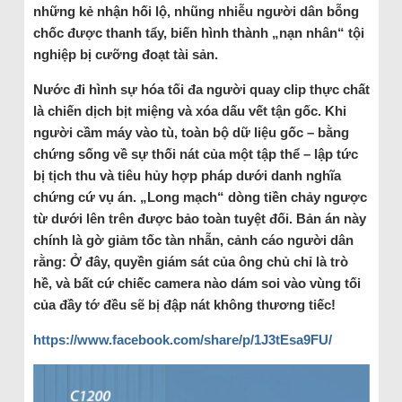
những kẻ nhận hối lộ, nhũng nhiễu người dân bỗng
chốc được thanh tẩy, biến hình thành „nạn nhân“ tội
nghiệp bị cưỡng đoạt tài sản.
Nước đi hình sự hóa tối đa người quay clip thực chất
là chiến dịch bịt miệng và xóa dấu vết tận gốc. Khi
người cầm máy vào tù, toàn bộ dữ liệu gốc – bằng
chứng sống về sự thối nát của một tập thể – lập tức
bị tịch thu và tiêu hủy hợp pháp dưới danh nghĩa
chứng cứ vụ án. „Long mạch“ dòng tiền chảy ngược
từ dưới lên trên được bảo toàn tuyệt đối. Bản án này
chính là gờ giảm tốc tàn nhẫn, cảnh cáo người dân
rằng: Ở đây, quyền giám sát của ông chủ chỉ là trò
hề, và bất cứ chiếc camera nào dám soi vào vùng tối
của đầy tớ đều sẽ bị đập nát không thương tiếc!
https://www.facebook.com/share/p/1J3tEsa9FU/