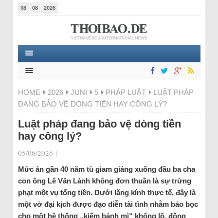
08
08
2026
HOME
2026
JUNI
5
PHÁP LUẬT
LUẬT PHÁP
ĐANG BẢO VỆ DÒNG TIỀN HAY CÔNG LÝ?
Luật pháp đang bảo vệ dòng tiền
hay công lý?
05/06/2026
|
Mức án gần 40 năm tù giam giáng xuống đầu ba cha
con ông Lê Văn Lành không đơn thuần là sự trừng
phạt một vụ tống tiền. Dưới lăng kính thực tế, đây là
một vở đại kịch được đạo diễn tài tình nhằm bảo bọc
cho một hệ thống „kiếm bánh mì“ khổng lồ, đồng