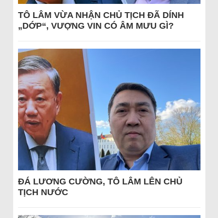
TÔ LÂM VỪA NHẬN CHỦ TỊCH ĐÃ DÍNH
„DỚP“, VƯỢNG VIN CÓ ÂM MƯU GÌ?
ĐÁ LƯƠNG CƯỜNG, TÔ LÂM LÊN CHỦ
TỊCH NƯỚC