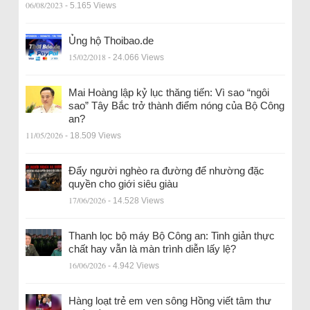
06/08/2023
- 5.165 Views
Ủng hộ Thoibao.de
15/02/2018
- 24.066 Views
Mai Hoàng lập kỷ lục thăng tiến: Vì sao “ngôi
sao” Tây Bắc trở thành điểm nóng của Bộ Công
an?
11/05/2026
- 18.509 Views
Đẩy người nghèo ra đường để nhường đặc
quyền cho giới siêu giàu
17/06/2026
- 14.528 Views
Thanh lọc bộ máy Bộ Công an: Tinh giản thực
chất hay vẫn là màn trình diễn lấy lệ?
16/06/2026
- 4.942 Views
Hàng loạt trẻ em ven sông Hồng viết tâm thư