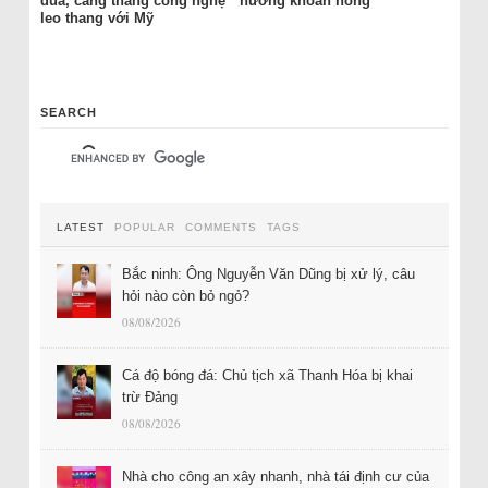
đũa, căng thẳng công nghệ
hưởng khoan hồng
leo thang với Mỹ
SEARCH
LATEST
POPULAR
COMMENTS
TAGS
Bắc ninh: Ông Nguyễn Văn Dũng bị xử lý, câu
hỏi nào còn bỏ ngỏ?
08/08/2026
Cá độ bóng đá: Chủ tịch xã Thanh Hóa bị khai
trừ Đảng
08/08/2026
Nhà cho công an xây nhanh, nhà tái định cư của