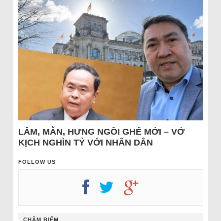
LÂM, MẪN, HƯNG NGỒI GHẾ MỚI – VỞ
KỊCH NGHÌN TỶ VỚI NHÂN DÂN
FOLLOW US
CHÂM BIẾM