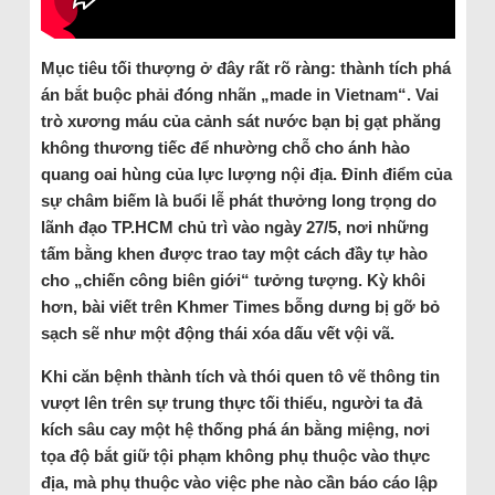
Mục tiêu tối thượng ở đây rất rõ ràng: thành tích phá
án bắt buộc phải đóng nhãn „made in Vietnam“. Vai
trò xương máu của cảnh sát nước bạn bị gạt phăng
không thương tiếc để nhường chỗ cho ánh hào
quang oai hùng của lực lượng nội địa. Đỉnh điểm của
sự châm biếm là buổi lễ phát thưởng long trọng do
lãnh đạo TP.HCM chủ trì vào ngày 27/5, nơi những
tấm bằng khen được trao tay một cách đầy tự hào
cho „chiến công biên giới“ tưởng tượng. Kỳ khôi
hơn, bài viết trên Khmer Times bỗng dưng bị gỡ bỏ
sạch sẽ như một động thái xóa dấu vết vội vã.
Khi căn bệnh thành tích và thói quen tô vẽ thông tin
vượt lên trên sự trung thực tối thiểu, người ta đả
kích sâu cay một hệ thống phá án bằng miệng, nơi
tọa độ bắt giữ tội phạm không phụ thuộc vào thực
địa, mà phụ thuộc vào việc phe nào cần báo cáo lập