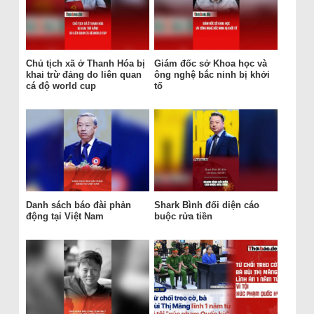
Chủ tịch xã ở Thanh Hóa bị
Giám đốc sở Khoa học và
khai trừ đảng do liên quan
ông nghệ bắc ninh bị khởi
cá độ world cup
tố
Danh sách báo đài phản
Shark Bình đối diện cáo
động tại Việt Nam
buộc rửa tiền