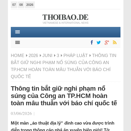
07
08
2026
HOME
2026
JUNI
3
PHÁP LUẬT
THÔNG TIN
BẮT GIỮ NGHI PHẠM NỔ SÚNG CỦA CÔNG AN
TP.HCM HOÀN TOÀN MÂU THUẪN VỚI BÁO CHÍ
QUỐC TẾ
Thông tin bắt giữ nghi phạm nổ
súng của Công an TP.HCM hoàn
toàn mâu thuẫn với báo chí quốc tế
03/06/2026
|
Một màn „ảo thuật địa lý“ đỉnh cao vừa được trình
diễn trong thông cáo phá án xuyên biên giới! Tờ