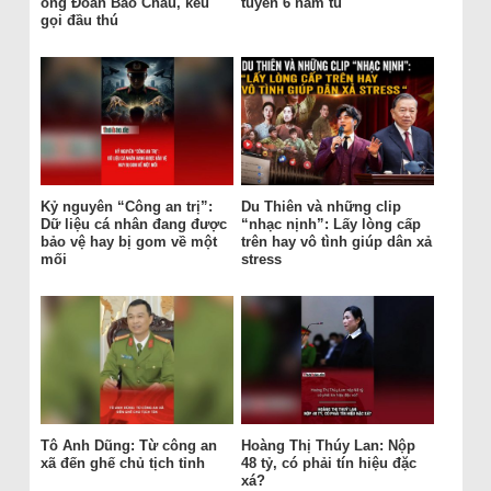
ông Đoàn Bảo Châu, kêu
tuyên 6 năm tù
gọi đầu thú
Kỷ nguyên “Công an trị”:
Du Thiên và những clip
Dữ liệu cá nhân đang được
“nhạc nịnh”: Lấy lòng cấp
bảo vệ hay bị gom về một
trên hay vô tình giúp dân xả
mối
stress
Tô Anh Dũng: Từ công an
Hoàng Thị Thúy Lan: Nộp
xã đến ghế chủ tịch tỉnh
48 tỷ, có phải tín hiệu đặc
xá?