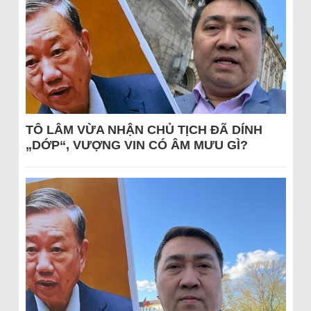
TÔ LÂM VỪA NHẬN CHỦ TỊCH ĐÃ DÍNH
„DỚP“, VƯỢNG VIN CÓ ÂM MƯU GÌ?