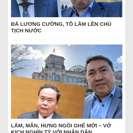
ĐÁ LƯƠNG CƯỜNG, TÔ LÂM LÊN CHỦ
TỊCH NƯỚC
LÂM, MẪN, HƯNG NGỒI GHẾ MỚI – VỞ
KỊCH NGHÌN TỶ VỚI NHÂN DÂN