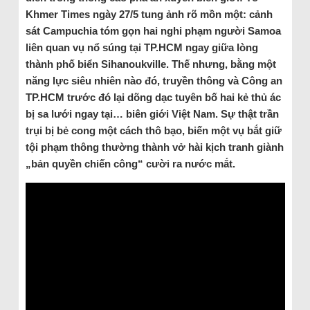
Khmer Times ngày 27/5 tung ảnh rõ mồn một: cảnh
sát Campuchia tóm gọn hai nghi phạm người Samoa
liên quan vụ nổ súng tại TP.HCM ngay giữa lòng
thành phố biển Sihanoukville. Thế nhưng, bằng một
năng lực siêu nhiên nào đó, truyền thông và Công an
TP.HCM trước đó lại dõng dạc tuyên bố hai kẻ thủ ác
bị sa lưới ngay tại… biên giới Việt Nam. Sự thật trần
trụi bị bẻ cong một cách thô bạo, biến một vụ bắt giữ
tội phạm thông thường thành vở hài kịch tranh giành
„bản quyền chiến công“ cười ra nước mắt.