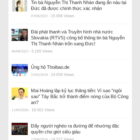
Tin bà Nguyễn Thị Thanh Nhàn đang ẩn náu tại
Đức đã được chính thức xác nhận
07/08/2023
- 15.066 Views
Đài phát thanh và Truyền hình nhà nước
Slovakia (RTVS) công bố thông tin bà Nguyễn
Thị Thanh Nhàn trốn sang Đức!
06/08/2023
- 5.165 Views
Ủng hộ Thoibao.de
15/02/2018
- 24.056 Views
Mai Hoàng lập kỷ lục thăng tiến: Vì sao “ngôi
sao” Tây Bắc trở thành điểm nóng của Bộ Công
an?
11/05/2026
- 18.501 Views
Đẩy người nghèo ra đường để nhường đặc
quyền cho giới siêu giàu
17/06/2026
- 14.527 Views