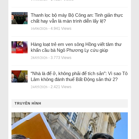
Thanh lọc bộ máy Bộ Công an: Tinh giản thực
chất hay vẫn là màn trình diễn lấy lệ?
16/06/2026
- 4.941 Views
Hàng loạt trẻ em ven sông Hồng viết tâm thư
khẩn cầu bà Ngô Phương Ly cứu giúp
28/05/2026
- 3.773 Views
“Nhà là để ở, không phải để tích sản”: Vì sao Tô
Lâm không đánh thuế Bất Động sản thứ 2?
24/05/2026
- 2.421 Views
TRUYỀN HÌNH