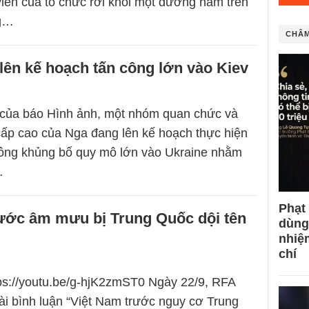
viên của tổ chức rời khỏi một đường hầm trên
ng…
CHÂM
ên kế hoạch tấn công lớn vào Kiev
 của báo Hình ảnh, một nhóm quan chức và
ấp cao của Nga đang lên kế hoạch thực hiện
công khủng bố quy mô lớn vào Ukraine nhằm
…
Phạt
rước âm mưu bị Trung Quốc dội tên
dùng
nhiệ
chí
tps://youtu.be/g-hjK2zmST0 Ngày 22/9, RFA
bài bình luận “Việt Nam trước nguy cơ Trung