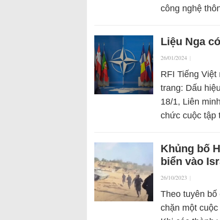
công nghệ thô
Liệu Nga c
26/01/2024
|
RFI Tiếng Việt 
trang: Dấu hi
18/1, Liên mi
chức cuộc tập 
Khủng bố H
biển vào Isr
26/10/2023
|
Theo tuyên bố 
chặn một cuộc