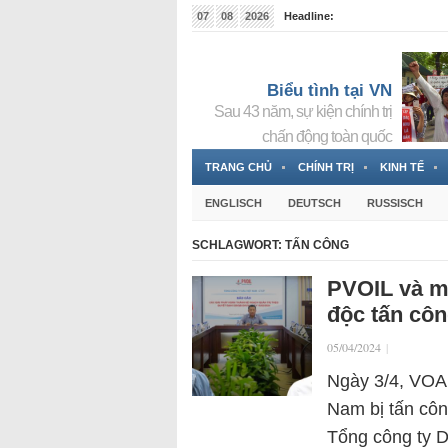
07
08
2026
Headline:
Tin bà Nguyễn Thị Thanh Nhàn đang ẩn náu tại Đức
Biểu tình tại VN
Sau 43 năm, sự kiện chính trị
chấn động toàn quốc
TRANG CHỦ
CHÍNH TRỊ
KINH TẾ
ENGLISCH
DEUTSCH
RUSSISCH
SCHLAGWORT:
TẤN CÔNG
PVOIL và mộ
độc tấn cô
05/04/2024
|
Ngày 3/4, VOA 
Nam bị tấn cô
Tổng công ty D