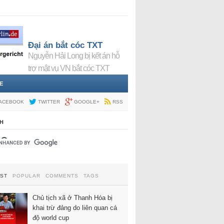
Đại án bắt cóc TXT
Nguyễn Hải Long bị kết án hỗ
trợ mật vụ VN bắt cóc TXT
E
ACEBOOK
TWITTER
GOOGLE+
RSS
H
EST
POPULAR
COMMENTS
TAGS
Chủ tịch xã ở Thanh Hóa bị
khai trừ đảng do liên quan cá
độ world cup