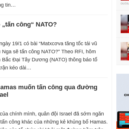
06/08
ng tin…
ó „tấn công“ NATO?
ngày 19/1 có bài “Matxcơva tăng tốc tái vũ
ệu Nga sẽ tấn công NATO?” Theo RFI, hôm
nh Bắc Đại Tây Dương (NATO) thông báo tổ
trận kéo dài…
amas muốn tấn công qua đường
ael
của chính mình, quân đội Israel đã sớm ngăn
 tấn công khác của những kẻ khủng bố Hamas.