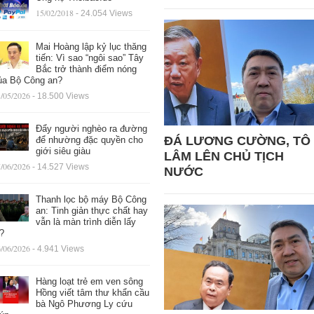
15/02/2018
- 24.054 Views
Mai Hoàng lập kỷ lục thăng
tiến: Vì sao “ngôi sao” Tây
Bắc trở thành điểm nóng
ủa Bộ Công an?
/05/2026
- 18.500 Views
Đẩy người nghèo ra đường
ĐÁ LƯƠNG CƯỜNG, TÔ
để nhường đặc quyền cho
giới siêu giàu
LÂM LÊN CHỦ TỊCH
/06/2026
- 14.527 Views
NƯỚC
Thanh lọc bộ máy Bộ Công
an: Tinh giản thực chất hay
vẫn là màn trình diễn lấy
ệ?
/06/2026
- 4.941 Views
Hàng loạt trẻ em ven sông
Hồng viết tâm thư khẩn cầu
bà Ngô Phương Ly cứu