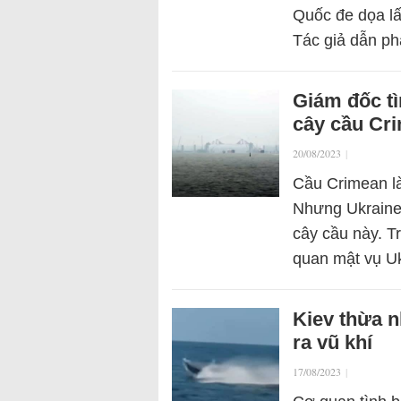
Quốc đe dọa lấ
Tác giả dẫn ph
Giám đốc tì
cây cầu Cr
20/08/2023
|
Cầu Crimean là
Nhưng Ukraine 
cây cầu này. T
quan mật vụ U
Kiev thừa n
ra vũ khí
17/08/2023
|