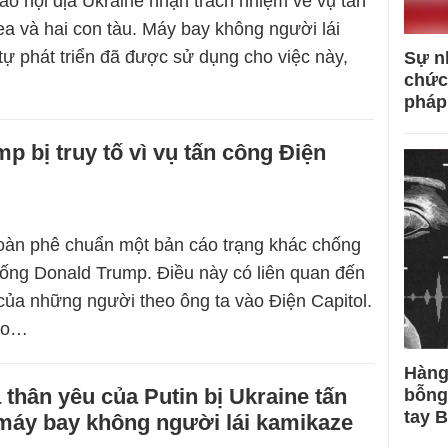
áo nội địa Ukraine nhận trách nhiệm về vụ tấn
a và hai con tàu. Máy bay không người lái
tự phát triển đã được sử dụng cho việc này,
Sự n
chức
pháp
p bị truy tố vì vụ tấn công Điện
oàn phê chuẩn một bản cáo trạng khác chống
hống Donald Trump. Điều này có liên quan đến
của những người theo ông ta vào Điện Capitol.
cáo…
Hàng
thân yêu của Putin bị Ukraine tấn
bỗng
tay 
máy bay không người lái kamikaze