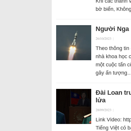
Khi các thành 
bờ biển, Khô
Người Nga l
26/10/2023
|
Theo thông tin
nhà khoa học c
một cuộc tấn 
gây ấn tượng
Đài Loan t
lửa
28/09/2023
|
Link Video: ht
Tiếng Việt có 