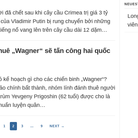
NEUES
ời đã chết sau khi cây cầu Crimea trị giá 3 tỷ
Lon
 của Vladimir Putin bị rung chuyển bởi những
viên
 tiếng nổ vang lên trên cây cầu dài 12 dặm…
huê „Wagner“ sẽ tấn công hai quốc
ó kế hoạch gì cho các chiến binh „Wagner“?
o chính bất thành, nhóm lính đánh thuê người
rùm Yevgeny Prigoshin (62 tuổi) được cho là
ể huấn luyện quân…
1
2
3
…
9
NEXT →