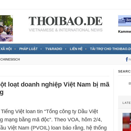
 đã được chính thức xác nhận
3 Jahren ago
XÃ HỘI
PHÁP LUẬT
TV&RADIO
LIÊN HỆ
TÀI TRỢ CHO THOIBAO.D
CHINESISCH
F
SEARC
t loạt doanh nghiệp Việt Nam bị mã
ng
LAT
Tiếng Việt loan tin “Tổng công ty Dầu Việt
ng mạng bằng mã độc”. Theo VOA, hôm 2/4,
ầu Việt Nam (PVOIL) loan báo rằng, hệ thống