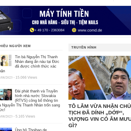
HIỀU NGƯỜI XEM
TRUYỀN HÌNH
Tin bà Nguyễn Thị Thanh
Nhàn đang ẩn náu tại Đức
đã được chính thức xác
hận
/08/2023
- 15.066 Views
Đài phát thanh và Truyền
hình nhà nước Slovakia
(RTVS) công bố thông tin
à Nguyễn Thị Thanh Nhàn trốn sang
TÔ LÂM VỪA NHẬN CHỦ
ức!
TỊCH ĐÃ DÍNH „DỚP“,
/08/2023
- 5.165 Views
VƯỢNG VIN CÓ ÂM MƯ
GÌ?
Ủng hộ Thoibao.de