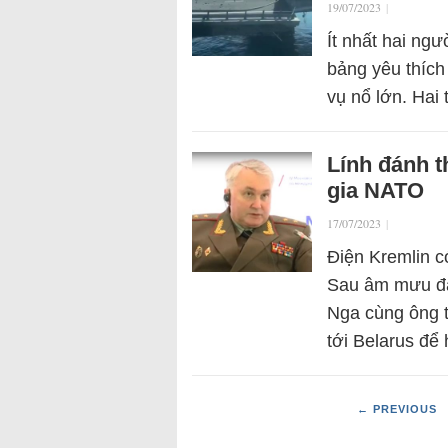
19/07/2023
|
Ít nhất hai ngư
bảng yêu thích
vụ nổ lớn. Hai
Lính đánh t
gia NATO
17/07/2023
|
Điện Kremlin c
Sau âm mưu đả
Nga cùng ông t
tới Belarus đ
← PREVIOUS