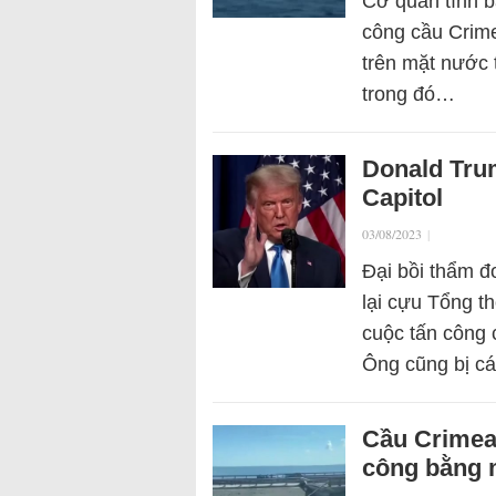
Cơ quan tình b
công cầu Crime
trên mặt nước 
trong đó…
Donald Trum
Capitol
03/08/2023
|
Đại bồi thẩm đ
lại cựu Tổng t
cuộc tấn công 
Ông cũng bị 
Cầu Crimea 
công bằng 