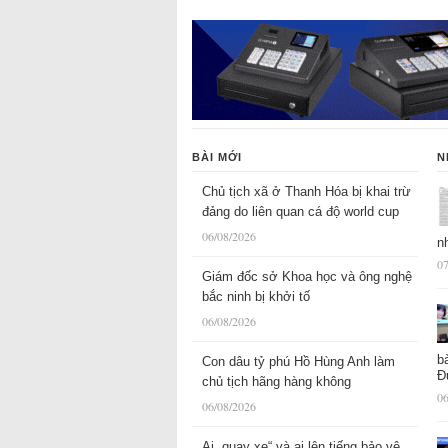
BÀI MỚI
N
Chủ tịch xã ở Thanh Hóa bị khai trừ
đảng do liên quan cá độ world cup
06/08/2026
n
07
Giám đốc sở Khoa học và ông nghệ
bắc ninh bị khởi tố
06/08/2026
b
Con dâu tỷ phú Hồ Hùng Anh làm
Đ
chủ tịch hãng hàng không
06
06/08/2026
Ai „quay xe“ và ai lên tiếng bảo vệ