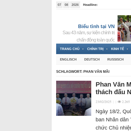
07
08
2026
Headline:
Tin bà Nguyễn Thị Thanh Nhàn đang ẩn náu tại Đức
Biểu tình tại VN
Sau 43 năm, sự kiện chính trị
chấn động toàn quốc
TRANG CHỦ
CHÍNH TRỊ
KINH TẾ
ENGLISCH
DEUTSCH
RUSSISCH
SCHLAGWORT:
PHAN VĂN MÃI
Phan Văn Mã
thách đấu 
23/02/2025
|
|
2.265
Ngày 18/2, Quố
ban Nhân dân 
chức Chủ nhiệm