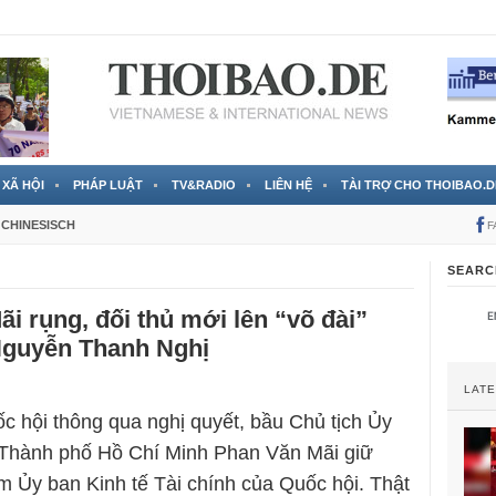
 đã được chính thức xác nhận
3 Jahren ago
XÃ HỘI
PHÁP LUẬT
TV&RADIO
LIÊN HỆ
TÀI TRỢ CHO THOIBAO.D
CHINESISCH
F
SEARC
i rụng, đối thủ mới lên “võ đài”
Nguyễn Thanh Nghị
LAT
c hội thông qua nghị quyết, bầu Chủ tịch Ủy
Thành phố Hồ Chí Minh Phan Văn Mãi giữ
 Ủy ban Kinh tế Tài chính của Quốc hội. Thật