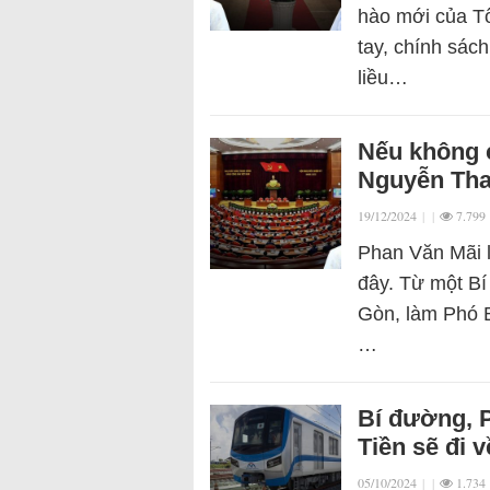
hào mới của Tô
tay, chính sách
liều…
Nếu không c
Nguyễn Tha
19/12/2024
|
|
7.799
Phan Văn Mãi l
đây. Từ một Bí
Gòn, làm Phó 
…
Bí đường, P
Tiền sẽ đi 
05/10/2024
|
|
1.734