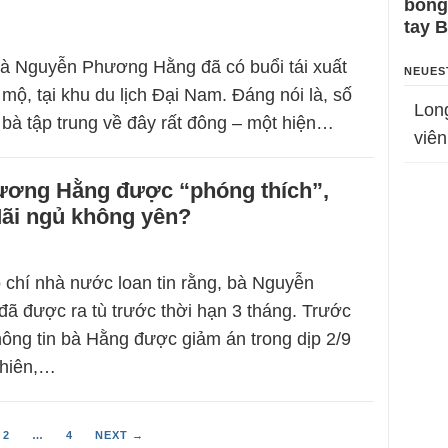
bỗng
tay 
 bà Nguyễn Phương Hằng đã có buổi tái xuất
NEUES
mộ, tại khu du lịch Đại Nam. Đáng nói là, số
Lon
à tập trung về đây rất đông – một hiện…
viên
ơng Hằng được “phóng thích”,
ãi ngủ không yên?
 chí nhà nước loan tin rằng, bà Nguyễn
 được ra tù trước thời hạn 3 tháng. Trước
hông tin bà Hằng được giảm án trong dịp 2/9
nhiên,…
2
…
4
NEXT →