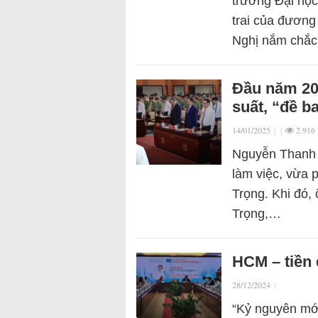
trường Đại học
trai của đương
Nghị nắm chắc
Đầu năm 20
suất, “đề b
14/01/2025
|
|
2.916
Nguyễn Thanh N
làm việc, vừa 
Trọng. Khi đó,
Trọng,…
HCM – tiền 
28/12/2024
|
“Kỷ nguyên mới