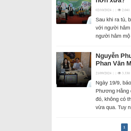
hơn xưa?
02/10/2024
|
|
2.041
Sau khi ra tù,
với người hâm 
người hâm mộ b
Nguyễn Phư
Phan Văn M
21/09/2024
|
|
3.330
Ngày 19/9, báo
Phương Hằng đã
đó, không có t
vừa qua. Tuy 
1