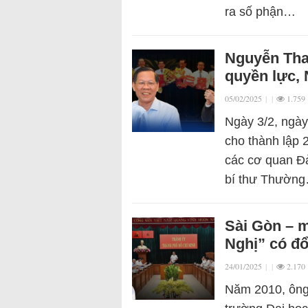
ra số phận…
Nguyễn Tha
quyền lực, 
05/02/2025
|
|
1.759
Ngày 3/2, ngà
cho thành lập 
các cơ quan Đ
bí thư Thườn
Sài Gòn – m
Nghị” có đổ
24/01/2025
|
|
2.170
Năm 2010, ông