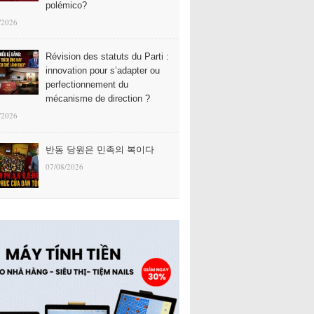
polémico?
/2026
Révision des statuts du Parti :
innovation pour s’adapter ou
perfectionnement du
mécanisme de direction ?
/2026
반동 당원은 민족의 복이다
07/08/2026