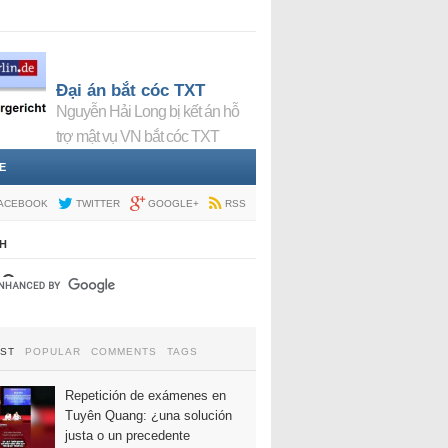
Đại án bắt cóc TXT
Nguyễn Hải Long bị kết án hỗ
trợ mật vụ VN bắt cóc TXT
E
ACEBOOK
TWITTER
GOOGLE+
RSS
H
EST
POPULAR
COMMENTS
TAGS
Repetición de exámenes en
Tuyên Quang: ¿una solución
justa o un precedente