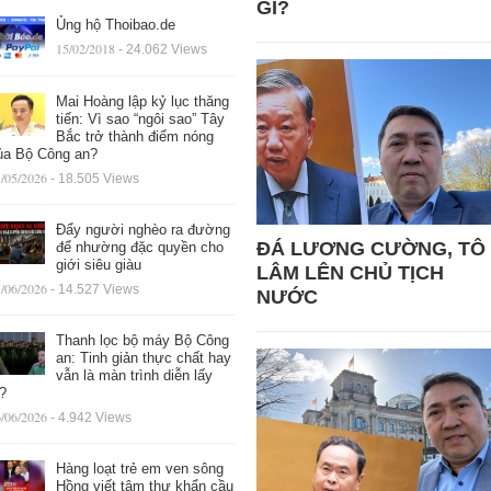
GÌ?
Ủng hộ Thoibao.de
15/02/2018
- 24.062 Views
Mai Hoàng lập kỷ lục thăng
tiến: Vì sao “ngôi sao” Tây
Bắc trở thành điểm nóng
ủa Bộ Công an?
/05/2026
- 18.505 Views
Đẩy người nghèo ra đường
ĐÁ LƯƠNG CƯỜNG, TÔ
để nhường đặc quyền cho
giới siêu giàu
LÂM LÊN CHỦ TỊCH
/06/2026
- 14.527 Views
NƯỚC
Thanh lọc bộ máy Bộ Công
an: Tinh giản thực chất hay
vẫn là màn trình diễn lấy
ệ?
/06/2026
- 4.942 Views
Hàng loạt trẻ em ven sông
Hồng viết tâm thư khẩn cầu