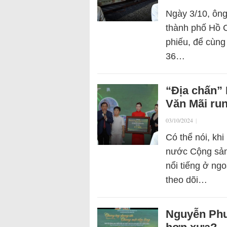
Ngày 3/10, ôn
thành phố Hồ C
phiếu, để cùng
36…
“Địa chấn”
Văn Mãi ru
03/10/2024
|
Có thể nói, khi
nước Cộng sản
nổi tiếng ở ng
theo dõi…
Nguyễn Phươ