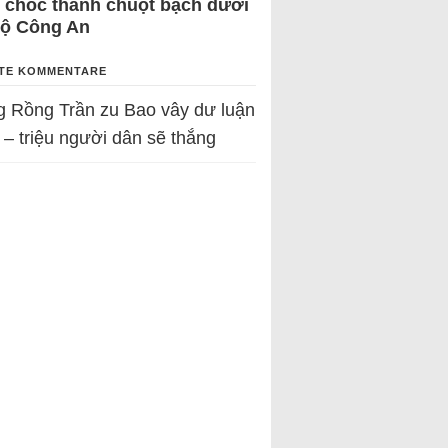
 chốc thành chuột bạch dưới
Bộ Công An
TE KOMMENTARE
g Rồng Trần
zu
Bao vây dư luận
 – triệu người dân sẽ thắng