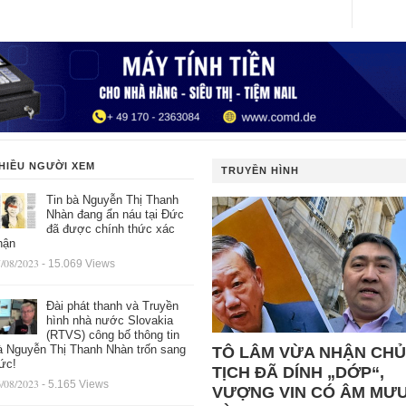
HIỀU NGƯỜI XEM
TRUYỀN HÌNH
Tin bà Nguyễn Thị Thanh
Nhàn đang ẩn náu tại Đức
đã được chính thức xác
hận
/08/2023
- 15.069 Views
Đài phát thanh và Truyền
hình nhà nước Slovakia
(RTVS) công bố thông tin
à Nguyễn Thị Thanh Nhàn trốn sang
TÔ LÂM VỪA NHẬN CHỦ
ức!
TỊCH ĐÃ DÍNH „DỚP“,
/08/2023
- 5.165 Views
VƯỢNG VIN CÓ ÂM MƯ