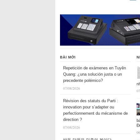
BÀI MỚI
N
Repetición de exámenes en Tuyên
Quang: ¿una solución justa o un
precedente polémico?
n
07/08/2026
07
Révision des statuts du Parti :
innovation pour s’adapter ou
perfectionnement du mécanisme de
direction ?
b
Đ
07/08/2026
06
반동 당원은 민족의 복이다