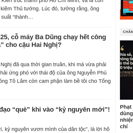
 Kiến trúc thành phố Hồ Chí Minh, và là con
 kiêm Thủ tướng. Lúc đó, tưởng rằng, ông
 suất “thành…
CHÂM
25, cỗ máy Ba Dũng chạy hết công
a” cho cậu Hai Nghị?
ghị đã qua thời gian truân, khi mà vừa phải
phải ứng phó với thái độ của ông Nguyễn Phú
 ông Tô Lâm còn cam phận làm bề tôi cho Tổng
Phạt
đạo “què” khi vào “kỷ nguyên mới”!
dùng
nhiệ
chí
, kỷ nguyên vươn mình của dân tộc”, là lời hô