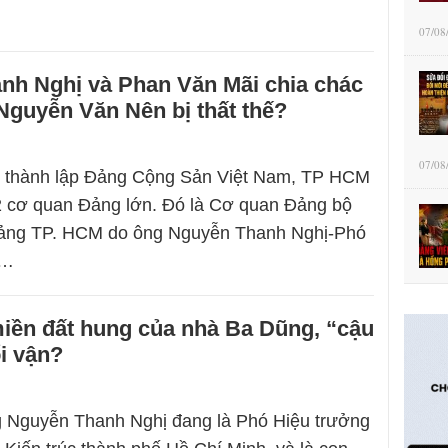
07/08
nh Nghị và Phan Văn Mãi chia chác
Nguyễn Văn Nên bị thất thế?
07/08
y thành lập Đảng Cộng Sản Việt Nam, TP HCM
2 cơ quan Đảng lớn. Đó là Cơ quan Đảng bộ
ảng TP. HCM do ông Nguyễn Thanh Nghị-Phó
g…
iền đất hung của nhà Ba Dũng, “cậu
i vận?
 Nguyễn Thanh Nghị đang là Phó Hiệu trưởng