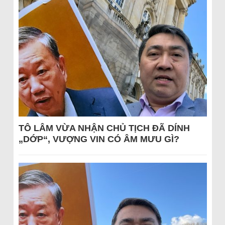
TÔ LÂM VỪA NHẬN CHỦ TỊCH ĐÃ DÍNH
„DỚP“, VƯỢNG VIN CÓ ÂM MƯU GÌ?