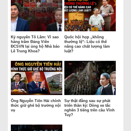
Kỷ nguyên Tô Lâm: Vì sao
Quốc hội họp „không
hàng trăm Đảng Viên
thường lệ“: Liệu có thể
ĐCSVN lại ủng hộ Nhà báo
nâng cao chất lượng làm
Lê Trung Khoa?
luật?
Ông Nguyễn Tiến Hải chính
Sự thật đằng sau sự phát
thức giữ ghế bộ trưởng nội
triển thần kỳ: Dòng xe tắc
vụ
nghẽn 3 tiếng trên cầu Vĩnh
Tuy?