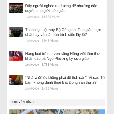
Đẩy người nghèo ra đường để nhường đặc
quyền cho giới siêu giàu
17/06/2026
- 14.529 Views
Thanh lọc bộ máy Bộ Công an: Tinh giản thực
chất hay vẫn là màn trình diễn lấy lệ?
16/06/2026
- 4.943 Views
Hàng loạt trẻ em ven sông Hồng viết tâm thư
khẩn cầu bà Ngô Phương Ly cứu giúp
28/05/2026
- 3.781 Views
“Nhà là để ở, không phải để tích sản”: Vì sao Tô
Lâm không đánh thuế Bất Động sản thứ 2?
24/05/2026
- 2.429 Views
TRUYỀN HÌNH