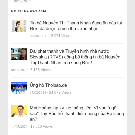
08/08/2026
NHIỀU NGƯỜI XEM
Tin bà Nguyễn Thị Thanh Nhàn đang ẩn náu tại
Đức đã được chính thức xác nhận
07/08/2023
- 15.071 Views
Đài phát thanh và Truyền hình nhà nước
Slovakia (RTVS) công bố thông tin bà Nguyễn
Thị Thanh Nhàn trốn sang Đức!
06/08/2023
- 5.165 Views
Ủng hộ Thoibao.de
15/02/2018
- 24.073 Views
Mai Hoàng lập kỷ lục thăng tiến: Vì sao “ngôi
sao” Tây Bắc trở thành điểm nóng của Bộ Công
an?
11/05/2026
- 18.510 Views