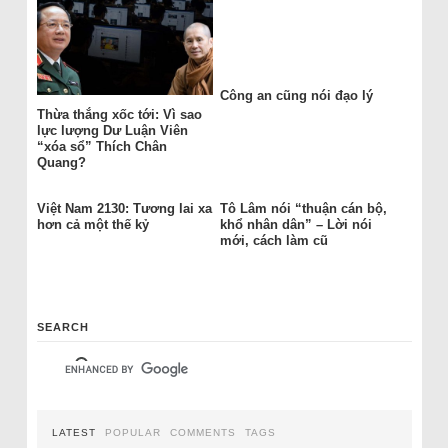
Công an cũng nói đạo lý
Thừa thắng xốc tới: Vì sao
lực lượng Dư Luận Viên
“xóa sổ” Thích Chân
Quang?
Việt Nam 2130: Tương lai xa
Tô Lâm nói “thuận cán bộ,
hơn cả một thế kỷ
khổ nhân dân” – Lời nói
mới, cách làm cũ
SEARCH
LATEST
POPULAR
COMMENTS
TAGS