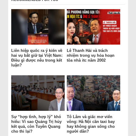
Liên hiệp quốc ra ý kiến về
Lê Thanh Hải và trách
hai vụ bắt giữ tại Việt Nam:
nhiệm trong vụ hỏa hoạn
Điều gì được nêu trong kết
tòa nhà itc năm 2002
luận?
Sự “hợp tình, hợp lý” khó
Tô Lâm và giấc mơ viển
hiểu: Vì sao Quảng Trị hủy
vông: Hà Nội cần taxi bay
kết quả, còn Tuyên Quang
hay không gian sống cho
cho thi lại?
người dân?