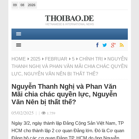
09
08
2026
HOME
2025
FEBRUAR
5
CHÍNH TRỊ
NGUYỄN
THANH NGHỊ VÀ PHAN VĂN MÃI CHIA CHÁC QUYỀN
LỰC, NGUYỄN VĂN NÊN BỊ THẤT THẾ?
Nguyễn Thanh Nghị và Phan Văn
Mãi chia chác quyền lực, Nguyễn
Văn Nên bị thất thế?
05/02/2025
|
|
1.759
Ngày 3/2, ngày thành lập Đảng Cộng Sản Việt Nam, TP
HCM cho thành lập 2 cơ quan Đảng lớn. Đó là Cơ quan
Đảng bộ các cơ quan Đảng TP. HCM do ông Nguyễn