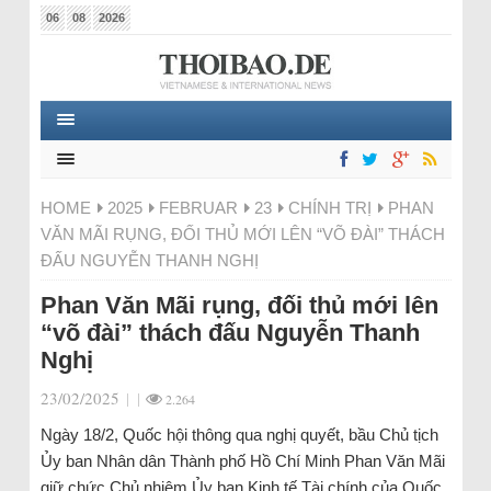
06
08
2026
HOME
2025
FEBRUAR
23
CHÍNH TRỊ
PHAN
VĂN MÃI RỤNG, ĐỐI THỦ MỚI LÊN “VÕ ĐÀI” THÁCH
ĐẤU NGUYỄN THANH NGHỊ
Phan Văn Mãi rụng, đối thủ mới lên
“võ đài” thách đấu Nguyễn Thanh
Nghị
23/02/2025
|
|
2.264
Ngày 18/2, Quốc hội thông qua nghị quyết, bầu Chủ tịch
Ủy ban Nhân dân Thành phố Hồ Chí Minh Phan Văn Mãi
giữ chức Chủ nhiệm Ủy ban Kinh tế Tài chính của Quốc