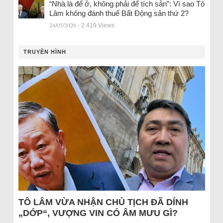
“Nhà là để ở, không phải để tích sản”: Vì sao Tô
Lâm không đánh thuế Bất Động sản thứ 2?
24/05/2026
- 2.419 Views
TRUYỀN HÌNH
TÔ LÂM VỪA NHẬN CHỦ TỊCH ĐÃ DÍNH
„DỚP“, VƯỢNG VIN CÓ ÂM MƯU GÌ?