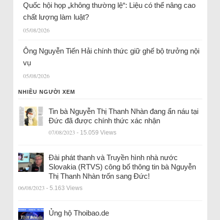
Quốc hội họp „không thường lệ“: Liệu có thể nâng cao
chất lượng làm luật?
05/08/2026
Ông Nguyễn Tiến Hải chính thức giữ ghế bộ trưởng nội
vụ
05/08/2026
NHIỀU NGƯỜI XEM
Tin bà Nguyễn Thị Thanh Nhàn đang ẩn náu tại
Đức đã được chính thức xác nhận
07/08/2023
- 15.059 Views
Đài phát thanh và Truyền hình nhà nước
Slovakia (RTVS) công bố thông tin bà Nguyễn
Thị Thanh Nhàn trốn sang Đức!
06/08/2023
- 5.163 Views
Ủng hộ Thoibao.de