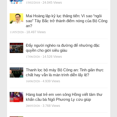
15/02/2018
- 24.045 Views
Mai Hoàng lập kỷ lục thăng tiến: Vì sao “ngôi
sao” Tây Bắc trở thành điểm nóng của Bộ Công
an?
11/05/2026
- 18.497 Views
Đẩy người nghèo ra đường để nhường đặc
quyền cho giới siêu giàu
17/06/2026
- 14.526 Views
Thanh lọc bộ máy Bộ Công an: Tinh giản thực
chất hay vẫn là màn trình diễn lấy lệ?
16/06/2026
- 4.939 Views
Hàng loạt trẻ em ven sông Hồng viết tâm thư
khẩn cầu bà Ngô Phương Ly cứu giúp
28/05/2026
- 3.768 Views