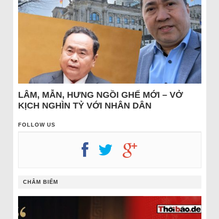
LÂM, MẪN, HƯNG NGỒI GHẾ MỚI – VỞ
KỊCH NGHÌN TỶ VỚI NHÂN DÂN
FOLLOW US
CHÂM BIẾM