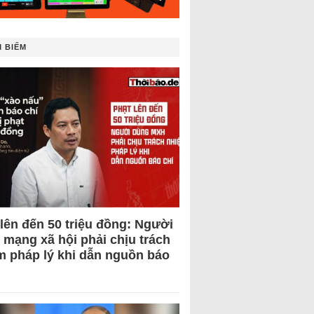
 BIẾM
 lên đến 50 triệu đồng: Người
 mạng xã hội phải chịu trách
m pháp lý khi dẫn nguồn báo