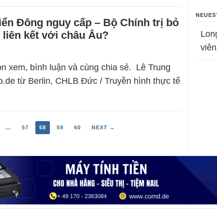
NEUES
iển Đông nguy cấp – Bộ Chính trị bỏ
liên kết với châu Âu?
Lon
viên
n xem, bình luận và cùng chia sẻ. Lê Trung
.de từ Berlin, CHLB Đức / Truyền hình thực tế
…
57
58
59
60
NEXT →