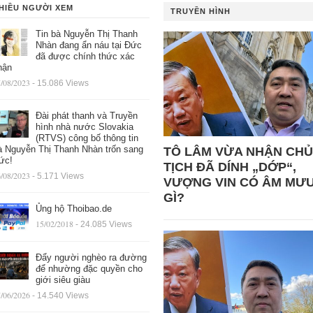
HIỀU NGƯỜI XEM
TRUYỀN HÌNH
Tin bà Nguyễn Thị Thanh
Nhàn đang ẩn náu tại Đức
đã được chính thức xác
hận
/08/2023
- 15.086 Views
Đài phát thanh và Truyền
hình nhà nước Slovakia
(RTVS) công bố thông tin
à Nguyễn Thị Thanh Nhàn trốn sang
TÔ LÂM VỪA NHẬN CHỦ
ức!
TỊCH ĐÃ DÍNH „DỚP“,
/08/2023
- 5.171 Views
VƯỢNG VIN CÓ ÂM MƯ
GÌ?
Ủng hộ Thoibao.de
15/02/2018
- 24.085 Views
Đẩy người nghèo ra đường
để nhường đặc quyền cho
giới siêu giàu
/06/2026
- 14.540 Views