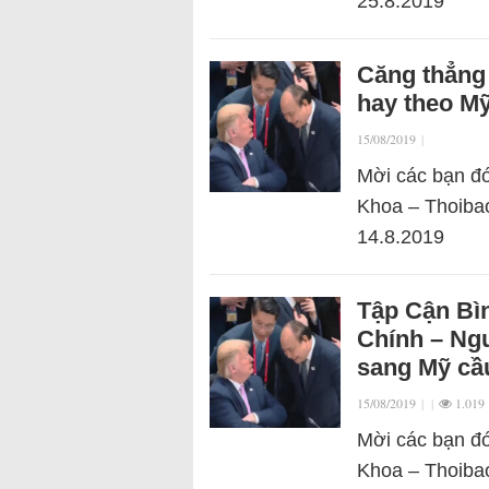
25.8.2019
Căng thẳng
hay theo M
15/08/2019
|
Mời các bạn đó
Khoa – Thoibao
14.8.2019
Tập Cận Bìn
Chính – Ngu
sang Mỹ cầ
15/08/2019
|
|
1.019
Mời các bạn đó
Khoa – Thoibao