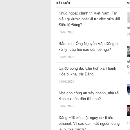
BÀI MỚI
N
Khúc ngoặt chính trị Việt Nam: Tín
hiệu gì được phát đi từ việc sửa đổi
Điều lệ Đảng?
n
09/08/2026
07
Bắc ninh: Ông Nguyễn Văn Dũng bị
xử lý, câu hỏi nào còn bỏ ngỏ?
08/08/2026
b
Đ
Cá độ bóng đá: Chủ tịch xã Thanh
06
Hóa bị khai trừ Đảng
08/08/2026
Nhà cho công an xây nhanh, nhà tái
định cư của dân thì sao?
08/08/2026
Xăng E10 đối mặt nguy cơ thiếu
17
ethanol: Vì sao cam kết nguồn cung
lại bị thử thách?