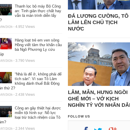
Thanh lọc bộ máy Bộ Công
an: Tinh giản thực chất hay
ĐÁ LƯƠNG CƯỜNG, TÔ
vẫn là màn trình diễn lấy
ệ?
LÂM LÊN CHỦ TỊCH
/06/2026
- 4.952 Views
NƯỚC
Hàng loạt trẻ em ven sông
Hồng viết tâm thư khẩn cầu
bà Ngô Phương Ly cứu
iúp
/05/2026
- 3.790 Views
“Nhà là để ở, không phải để
tích sản”: Vì sao Tô Lâm
không đánh thuế Bất Động
ản thứ 2?
LÂM, MẪN, HƯNG NGỒI
/05/2026
- 2.438 Views
GHẾ MỚI – VỞ KỊCH
NGHÌN TỶ VỚI NHÂN DÂ
Công an gây thiệt hại được
miễn tội hình sự: Nỗ lực
FOLLOW US
loại trừ trách nhiệm của Tô
âm?
/07/2026
- 2.344 Views