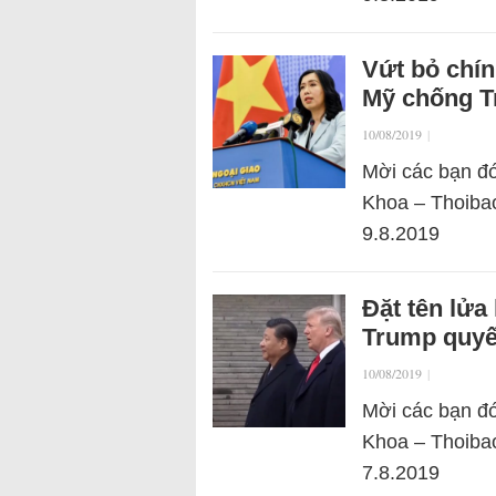
Vứt bỏ chí
Mỹ chống T
10/08/2019
|
Mời các bạn đó
Khoa – Thoibao
9.8.2019
Đặt tên lửa
Trump quyế
10/08/2019
|
Mời các bạn đó
Khoa – Thoibao
7.8.2019