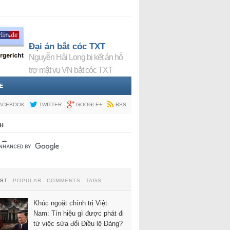
Đại án bắt cóc TXT
Nguyễn Hải Long bị kết án hỗ
trợ mật vụ VN bắt cóc TXT
E
ACEBOOK
TWITTER
GOOGLE+
RSS
H
EST
POPULAR
COMMENTS
TAGS
Khúc ngoặt chính trị Việt
Nam: Tín hiệu gì được phát đi
từ việc sửa đổi Điều lệ Đảng?