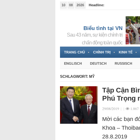
10
08
2026
Headline:
Tin bà Nguyễn Thị Thanh Nhàn đang ẩn náu tại Đức
Biểu tình tại VN
Sau 43 năm, sự kiện chính trị
chấn động toàn quốc
TRANG CHỦ
CHÍNH TRỊ
KINH TẾ
ENGLISCH
DEUTSCH
RUSSISCH
SCHLAGWORT:
MỸ
Tập Cận Bì
Phú Trọng 
29/08/2019
|
|
1.867
Mời các bạn đó
Khoa – Thoibao
28.8.2019