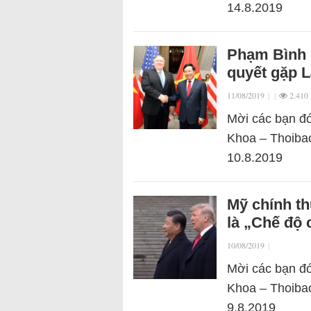
14.8.2019
Phạm Bình 
quyết gặp 
11/08/2019
|
|
2.410
Mời các bạn đó
Khoa – Thoibao
10.8.2019
Mỹ chính t
là „Chế độ 
10/08/2019
|
Mời các bạn đó
Khoa – Thoibao
9.8.2019