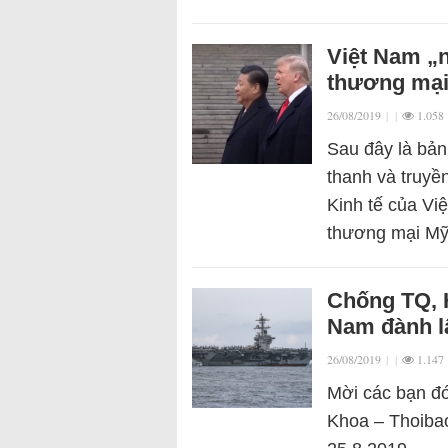
Việt Nam „n
thương mại
26/08/2019
|
|
1.058
Sau đây là bản
thanh và truyề
Kinh tế của Vi
thương mại M
Chống TQ, H
Nam đành l
26/08/2019
|
|
1.147
Mời các bạn đó
Khoa – Thoibao