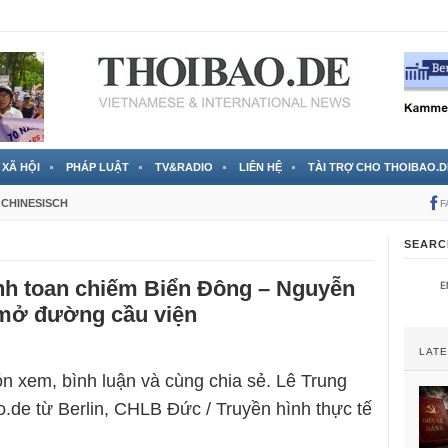
 đã được chính thức xác nhận
3 Jahren ago
XÃ HỘI
PHÁP LUẬT
TV&RADIO
LIÊN HỆ
TÀI TRỢ CHO THOIBAO.D
CHINESISCH
F
SEARC
nh toan chiếm Biển Đông – Nguyễn
mở đường cầu viện
LAT
n xem, bình luận và cùng chia sẻ. Lê Trung
.de từ Berlin, CHLB Đức / Truyền hình thực tế