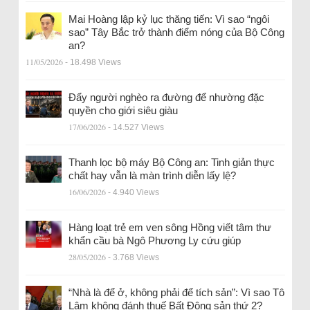
Mai Hoàng lập kỷ lục thăng tiến: Vì sao “ngôi
sao” Tây Bắc trở thành điểm nóng của Bộ Công
an?
11/05/2026
- 18.498 Views
Đẩy người nghèo ra đường để nhường đặc
quyền cho giới siêu giàu
17/06/2026
- 14.527 Views
Thanh lọc bộ máy Bộ Công an: Tinh giản thực
chất hay vẫn là màn trình diễn lấy lệ?
16/06/2026
- 4.940 Views
Hàng loạt trẻ em ven sông Hồng viết tâm thư
khẩn cầu bà Ngô Phương Ly cứu giúp
28/05/2026
- 3.768 Views
“Nhà là để ở, không phải để tích sản”: Vì sao Tô
Lâm không đánh thuế Bất Động sản thứ 2?