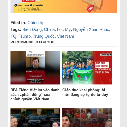
Filed in:
Chính trị
Tags:
Biển Đông
,
China
,
hot
,
Mỹ
,
Nguyễn Xuân Phúc
,
TQ
,
Trump
,
Trung Quốc
,
Việt Nam
RECOMMENDED FOR YOU
RFA Tiếng Việt lọt vào danh
Giáo dục khai phóng: Ai
sách „phản động“ của
mới đang sợ tự do tư duy
chính quyền Việt Nam