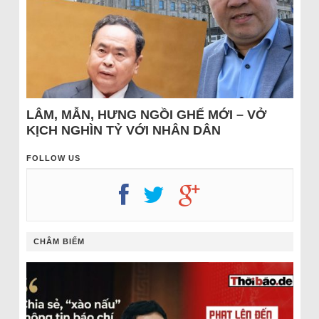
LÂM, MẪN, HƯNG NGỒI GHẾ MỚI – VỞ
KỊCH NGHÌN TỶ VỚI NHÂN DÂN
FOLLOW US
CHÂM BIẾM