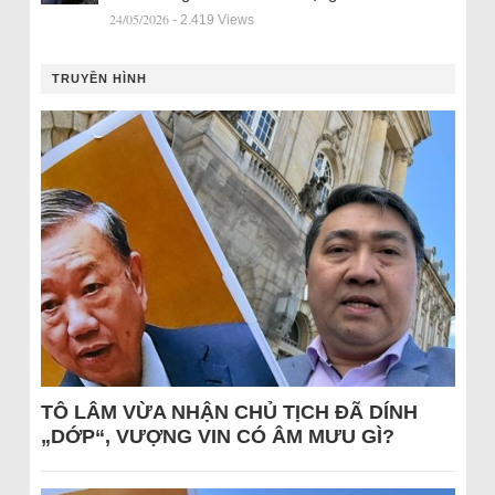
24/05/2026
- 2.419 Views
TRUYỀN HÌNH
TÔ LÂM VỪA NHẬN CHỦ TỊCH ĐÃ DÍNH
„DỚP“, VƯỢNG VIN CÓ ÂM MƯU GÌ?