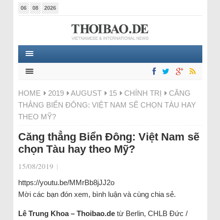
06
08
2026
HOME
2019
AUGUST
15
CHÍNH TRỊ
CĂNG
THẲNG BIỂN ĐÔNG: VIỆT NAM SẼ CHỌN TÀU HAY
THEO MỸ?
Căng thẳng Biển Đông: Việt Nam sẽ
chọn Tàu hay theo Mỹ?
15/08/2019
|
https://youtu.be/MMrBb8jJJ2o
Mời các bạn đón xem, bình luận và cùng chia sẻ.
Lê Trung Khoa – Thoibao.de
từ Berlin, CHLB Đức /