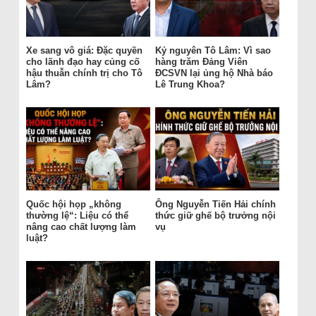
Xe sang vô giá: Đặc quyền
Kỷ nguyên Tô Lâm: Vì sao
cho lãnh đạo hay củng cố
hàng trăm Đảng Viên
hậu thuẫn chính trị cho Tô
ĐCSVN lại ủng hộ Nhà báo
Lâm?
Lê Trung Khoa?
Quốc hội họp „không
Ông Nguyễn Tiến Hải chính
thường lệ“: Liệu có thể
thức giữ ghế bộ trưởng nội
nâng cao chất lượng làm
vụ
luật?