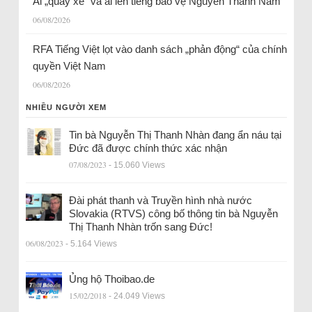
Ai „quay xe“ và ai lên tiếng bảo vệ Nguyễn Thành Nam
06/08/2026
RFA Tiếng Việt lọt vào danh sách „phản động“ của chính
quyền Việt Nam
06/08/2026
NHIỀU NGƯỜI XEM
Tin bà Nguyễn Thị Thanh Nhàn đang ẩn náu tại
Đức đã được chính thức xác nhận
07/08/2023
- 15.060 Views
Đài phát thanh và Truyền hình nhà nước
Slovakia (RTVS) công bố thông tin bà Nguyễn
Thị Thanh Nhàn trốn sang Đức!
06/08/2023
- 5.164 Views
Ủng hộ Thoibao.de
15/02/2018
- 24.049 Views