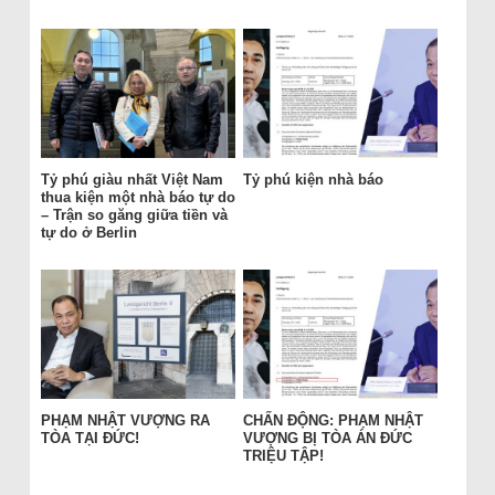
Tỷ phú giàu nhất Việt Nam
Tỷ phú kiện nhà báo
thua kiện một nhà báo tự do
– Trận so găng giữa tiền và
tự do ở Berlin
PHẠM NHẬT VƯỢNG RA
CHẤN ĐỘNG: PHẠM NHẬT
TÒA TẠI ĐỨC!
VƯỢNG BỊ TÒA ÁN ĐỨC
TRIỆU TẬP!