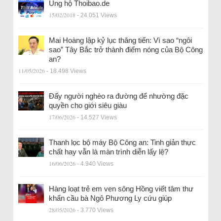
Ủng hộ Thoibao.de
15/02/2018
- 24.051 Views
Mai Hoàng lập kỷ lục thăng tiến: Vì sao “ngôi
sao” Tây Bắc trở thành điểm nóng của Bộ Công
an?
11/05/2026
- 18.498 Views
Đẩy người nghèo ra đường để nhường đặc
quyền cho giới siêu giàu
17/06/2026
- 14.527 Views
Thanh lọc bộ máy Bộ Công an: Tinh giản thực
chất hay vẫn là màn trình diễn lấy lệ?
16/06/2026
- 4.940 Views
Hàng loạt trẻ em ven sông Hồng viết tâm thư
khẩn cầu bà Ngô Phương Ly cứu giúp
28/05/2026
- 3.770 Views