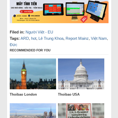
Filed in:
Người Việt - EU
Tags:
ARD
,
hot
,
Lê Trung Khoa
,
Report Mainz
,
Việt Nam
,
Đức
RECOMMENDED FOR YOU
Thoibao London
Thoibao USA