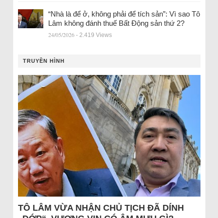
“Nhà là để ở, không phải để tích sản”: Vì sao Tô
Lâm không đánh thuế Bất Động sản thứ 2?
24/05/2026
- 2.419 Views
TRUYỀN HÌNH
TÔ LÂM VỪA NHẬN CHỦ TỊCH ĐÃ DÍNH