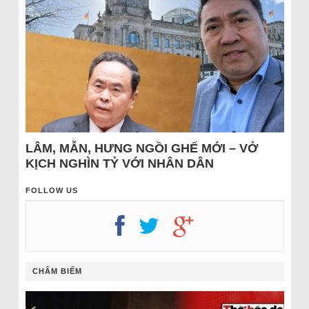
LÂM, MẪN, HƯNG NGỒI GHẾ MỚI – VỞ
KỊCH NGHÌN TỶ VỚI NHÂN DÂN
FOLLOW US
CHÂM BIẾM