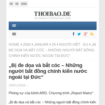
06
08
2026
HOME
2026
JANUAR
29
NGƯỜI VIỆT - EU
„BỊ
ĐE DỌA VÀ BẮT CÓC – NHỮNG NGƯỜI BẤT ĐỒNG
CHÍNH KIẾN NƯỚC NGOÀI TẠI ĐỨC“
„Bị đe dọa và bắt cóc – Những
người bất đồng chính kiến nước
ngoài tại Đức“
29/01/2026
|
Phóng sự của kênh ARD. Chương trình „Report Mainz“
„Bị đe dọa và bắt cóc – Những người bất đồng chính kiến