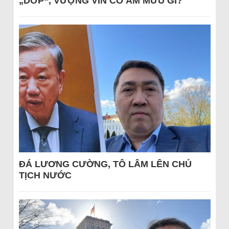
„DỚP“, VƯỢNG VIN CÓ ÂM MƯU GÌ?
ĐÁ LƯƠNG CƯỜNG, TÔ LÂM LÊN CHỦ
TỊCH NƯỚC