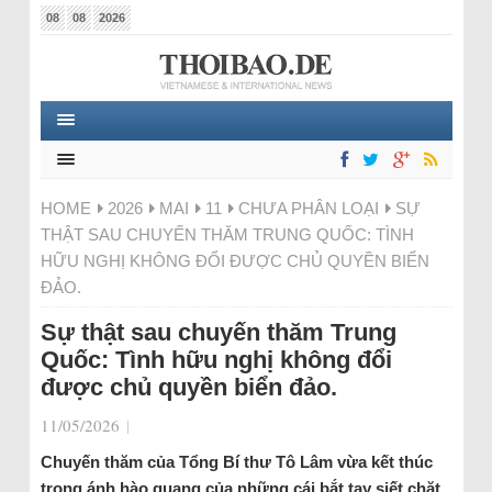
08
08
2026
HOME
2026
MAI
11
CHƯA PHÂN LOẠI
SỰ
THẬT SAU CHUYẾN THĂM TRUNG QUỐC: TÌNH
HỮU NGHỊ KHÔNG ĐỔI ĐƯỢC CHỦ QUYỀN BIỂN
ĐẢO.
Sự thật sau chuyến thăm Trung
Quốc: Tình hữu nghị không đổi
được chủ quyền biển đảo.
11/05/2026
|
Chuyến thăm của Tổng Bí thư Tô Lâm vừa kết thúc
trong ánh hào quang của những cái bắt tay siết chặt