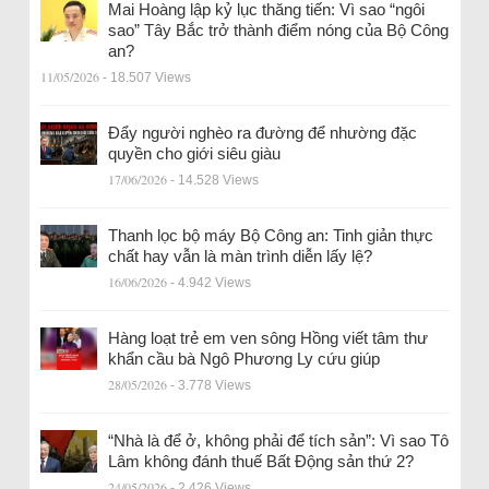
Mai Hoàng lập kỷ lục thăng tiến: Vì sao “ngôi
sao” Tây Bắc trở thành điểm nóng của Bộ Công
an?
11/05/2026
- 18.507 Views
Đẩy người nghèo ra đường để nhường đặc
quyền cho giới siêu giàu
17/06/2026
- 14.528 Views
Thanh lọc bộ máy Bộ Công an: Tinh giản thực
chất hay vẫn là màn trình diễn lấy lệ?
16/06/2026
- 4.942 Views
Hàng loạt trẻ em ven sông Hồng viết tâm thư
khẩn cầu bà Ngô Phương Ly cứu giúp
28/05/2026
- 3.778 Views
“Nhà là để ở, không phải để tích sản”: Vì sao Tô
Lâm không đánh thuế Bất Động sản thứ 2?
24/05/2026
- 2.426 Views