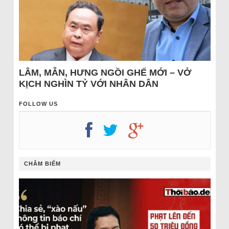
LÂM, MẪN, HƯNG NGỒI GHẾ MỚI – VỞ
KỊCH NGHÌN TỶ VỚI NHÂN DÂN
FOLLOW US
CHÂM BIẾM