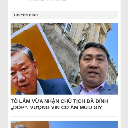
TRUYỀN HÌNH
TÔ LÂM VỪA NHẬN CHỦ TỊCH ĐÃ DÍNH
„DỚP“, VƯỢNG VIN CÓ ÂM MƯU GÌ?