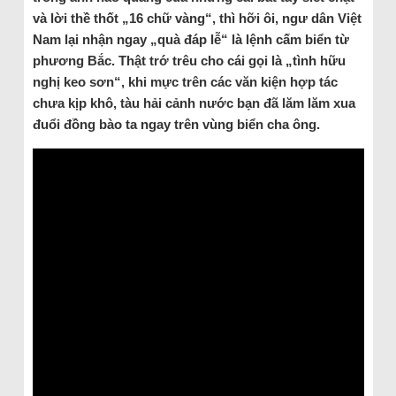
và lời thề thốt „16 chữ vàng“, thì hỡi ôi, ngư dân Việt
Nam lại nhận ngay „quà đáp lễ“ là lệnh cấm biển từ
phương Bắc. Thật trớ trêu cho cái gọi là „tình hữu
nghị keo sơn“, khi mực trên các văn kiện hợp tác
chưa kịp khô, tàu hải cảnh nước bạn đã lăm lăm xua
đuổi đồng bào ta ngay trên vùng biển cha ông.