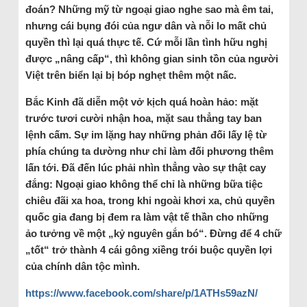
đoán? Những mỹ từ ngoại giao nghe sao mà êm tai,
nhưng cái bụng đói của ngư dân và nỗi lo mất chủ
quyền thì lại quá thực tế. Cứ mỗi lần tình hữu nghị
được „nâng cấp“, thì không gian sinh tồn của người
Việt trên biển lại bị bóp nghẹt thêm một nấc.
Bắc Kinh đã diễn một vở kịch quá hoàn hảo: mặt
trước tươi cười nhận hoa, mặt sau thẳng tay ban
lệnh cấm. Sự im lặng hay những phản đối lấy lệ từ
phía chúng ta dường như chỉ làm đối phương thêm
lấn tới. Đã đến lúc phải nhìn thẳng vào sự thật cay
đắng: Ngoại giao không thể chỉ là những bữa tiệc
chiêu đãi xa hoa, trong khi ngoài khơi xa, chủ quyền
quốc gia đang bị đem ra làm vật tế thần cho những
ảo tưởng về một „kỷ nguyên gắn bó“. Đừng để 4 chữ
„tốt“ trở thành 4 cái gông xiềng trói buộc quyền lợi
của chính dân tộc mình.
https://www.facebook.com/share/p/1ATHs59azN/