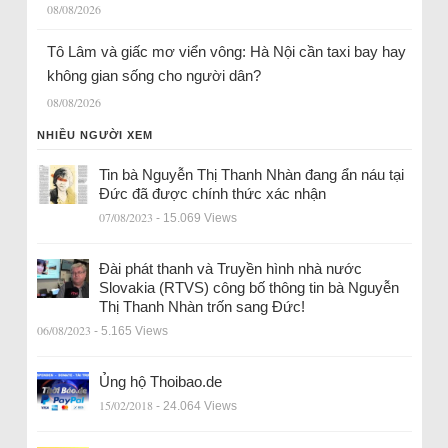
08/08/2026
Tô Lâm và giấc mơ viển vông: Hà Nội cần taxi bay hay
không gian sống cho người dân?
08/08/2026
NHIỀU NGƯỜI XEM
Tin bà Nguyễn Thị Thanh Nhàn đang ẩn náu tại
Đức đã được chính thức xác nhận
07/08/2023
- 15.069 Views
Đài phát thanh và Truyền hình nhà nước
Slovakia (RTVS) công bố thông tin bà Nguyễn
Thị Thanh Nhàn trốn sang Đức!
06/08/2023
- 5.165 Views
Ủng hộ Thoibao.de
15/02/2018
- 24.064 Views