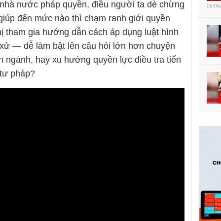
nhà nước pháp quyền, điều người ta dè chừng
06/08
 giúp đến mức nào thì chạm ranh giới quyền
hị tham gia hướng dẫn cách áp dụng luật hình
 xử — dễ làm bật lên câu hỏi lớn hơn chuyện
iên ngành, hay xu hướng quyền lực điều tra tiến
 tư pháp?