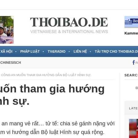
 đã được chính thức xác nhận
3 Jahren ago
XÃ HỘI
PHÁP LUẬT
TV&RADIO
LIÊN HỆ
TÀI TRỢ CHO THOIBAO.D
CHINESISCH
F
 CÔNG AN MUỐN THAM GIA HƯỚNG DẪN BỘ LUẬT HÌNH SỰ.
SEARC
uốn tham gia hướng
nh sự.
LAT
an mang vẻ rất… tử tế: chia sẻ gánh nặng với
m vi hướng dẫn Bộ luật Hình sự quá rộng.