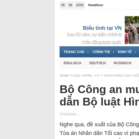
06
08
2026
Headline:
Tin bà Nguyễn Thị Thanh Nhàn đang ẩn náu tại Đức
Biểu tình tại VN
Sau 43 năm, sự kiện chính trị
chấn động toàn quốc
TRANG CHỦ
CHÍNH TRỊ
KINH TẾ
ENGLISCH
DEUTSCH
RUSSISCH
HOME
2026
APRIL
27
CHƯA PHÂN LOẠI
BỘ
Bộ Công an m
dẫn Bộ luật Hì
27/04/2026
|
Nghe qua, đề xuất của Bộ Công 
Tòa án Nhân dân Tối cao vì phạ