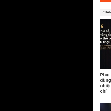
CHÂM
Phạt
dùng
nhiệ
chí