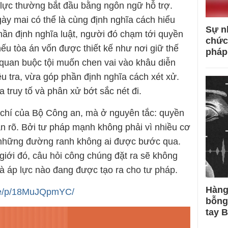
lực thường bắt đầu bằng ngôn ngữ hỗ trợ.
y mai có thể là cùng định nghĩa cách hiểu
Sự n
phần định nghĩa luật, người đó chạm tới quyền
chức
nếu tòa án vốn được thiết kế như nơi giữ thế
pháp
 quan buộc tội muốn chen vai vào khâu diễn
ều tra, vừa góp phần định nghĩa cách xét xử.
 truy tố và phân xử bớt sắc nét đi.
chí của Bộ Công an, mà ở nguyên tắc: quyền
n rõ. Bởi tư pháp mạnh không phải vì nhiều cơ
 những đường ranh không ai được bước qua.
giới đó, câu hỏi công chúng đặt ra sẽ không
là áp lực nào đang được tạo ra cho tư pháp.
Hàng
re/p/18MuJQpmYC/
bỗng
tay 