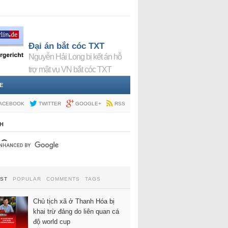
Đại án bắt cóc TXT
Nguyễn Hải Long bị kết án hỗ
trợ mật vụ VN bắt cóc TXT
E
ACEBOOK
TWITTER
GOOGLE+
RSS
H
EST
POPULAR
COMMENTS
TAGS
Chủ tịch xã ở Thanh Hóa bị
khai trừ đảng do liên quan cá
độ world cup