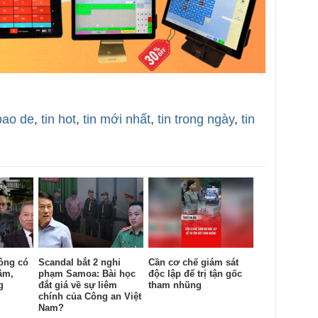
bao de
,
tin hot
,
tin mới nhất
,
tin trong ngày
,
tin
ông có
Scandal bắt 2 nghi
Cần cơ chế giám sát
âm,
phạm Samoa: Bài học
độc lập để trị tận gốc
g
đắt giá về sự liêm
tham nhũng
chính của Công an Việt
Nam?