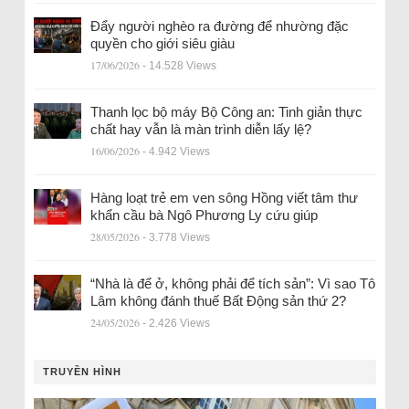
Đẩy người nghèo ra đường để nhường đặc
quyền cho giới siêu giàu
17/06/2026
- 14.528 Views
Thanh lọc bộ máy Bộ Công an: Tinh giản thực
chất hay vẫn là màn trình diễn lấy lệ?
16/06/2026
- 4.942 Views
Hàng loạt trẻ em ven sông Hồng viết tâm thư
khẩn cầu bà Ngô Phương Ly cứu giúp
28/05/2026
- 3.778 Views
“Nhà là để ở, không phải để tích sản”: Vì sao Tô
Lâm không đánh thuế Bất Động sản thứ 2?
24/05/2026
- 2.426 Views
TRUYỀN HÌNH