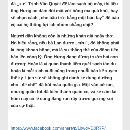
đã „xử“ Trịnh Văn Quyết để làm sạch bộ máy, thì liệu
ông Hưng có dám đối mặt với bóng ma quá khứ, hay
sẽ chọn cách „che bầu trời bằng một bàn tay“ để bảo
vệ cái hệ thống lợi ích nhóm chằng chịt?
Người dân không còn là những khán giả ngây thơ.
Họ hiểu rằng, nếu bà Lan được „cứu“, đó không phải
là lòng khoan hồng, mà là sự thắng thế của đồng tiền
bẩn lên công lý. Ông Hưng đang đứng trước hai con
đường: Hoặc là vị quan thanh liêm quét sạch tàn dư,
hoặc là mắt xích cuối cùng trong chuỗi bảo kê xuyên
thế kỷ. Lịch sử sẽ không ghi danh kẻ dung dưỡng
cho „đế chế“ đã hút máu quốc gia. Một ván cờ tàn,
nhưng quân tốt đã biến thành quân xe, và kẻ cầm lái
hôm nay có lẽ cũng đang run rẩy trước gương soi
của sự thật.
https://www.facebook.com/share/p/1bwqVD9R7P/