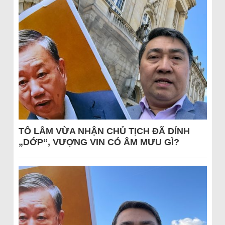
TÔ LÂM VỪA NHẬN CHỦ TỊCH ĐÃ DÍNH
„DỚP“, VƯỢNG VIN CÓ ÂM MƯU GÌ?