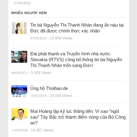
07/08/2026
NHIỀU NGƯỜI XEM
Tin bà Nguyễn Thị Thanh Nhàn đang ẩn náu tại
Đức đã được chính thức xác nhận
07/08/2023
- 15.069 Views
Đài phát thanh và Truyền hình nhà nước
Slovakia (RTVS) công bố thông tin bà Nguyễn
Thị Thanh Nhàn trốn sang Đức!
06/08/2023
- 5.165 Views
Ủng hộ Thoibao.de
15/02/2018
- 24.064 Views
Mai Hoàng lập kỷ lục thăng tiến: Vì sao “ngôi
sao” Tây Bắc trở thành điểm nóng của Bộ Công
an?
11/05/2026
- 18.507 Views