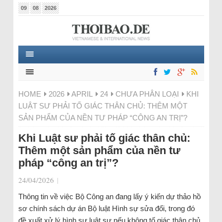
09
08
2026
HOME
2026
APRIL
24
CHƯA PHÂN LOẠI
KHI
LUẬT SƯ PHẢI TỐ GIÁC THÂN CHỦ: THÊM MỘT
SẢN PHẨM CỦA NỀN TƯ PHÁP “CÔNG AN TRỊ”?
Khi Luật sư phải tố giác thân chủ:
Thêm một sản phẩm của nền tư
pháp “công an trị”?
24/04/2026
|
Thông tin về việc Bộ Công an đang lấy ý kiến dự thảo hồ
sơ chính sách dự án Bộ luật Hình sự sửa đổi, trong đó
đề xuất xử lý hình sự luật sư nếu không tố giác thân chủ