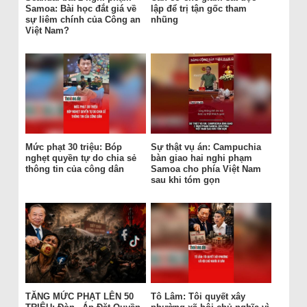
Samoa: Bài học đắt giá về
lập để trị tận gốc tham
sự liêm chính của Công an
nhũng
Việt Nam?
Mức phạt 30 triệu: Bóp
Sự thật vụ án: Campuchia
nghẹt quyền tự do chia sẻ
bàn giao hai nghi phạm
thông tin của công dân
Samoa cho phía Việt Nam
sau khi tóm gọn
TĂNG MỨC PHẠT LÊN 50
Tô Lâm: Tôi quyết xây