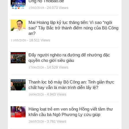
Ủng hộ Thoibao.de
15/02/2018
- 24.073 Views
Mai Hoàng lập kỷ lục thăng tiến: Vì sao “ngôi
sao” Tây Bắc trở thành điểm nóng của Bộ Công
an?
11/05/2026
- 18.511 Views
Đẩy người nghèo ra đường để nhường đặc
quyền cho giới siêu giàu
17/06/2026
- 14.529 Views
Thanh lọc bộ máy Bộ Công an: Tinh giản thực
chất hay vẫn là màn trình diễn lấy lệ?
16/06/2026
- 4.943 Views
Hàng loạt trẻ em ven sông Hồng viết tâm thư
khẩn cầu bà Ngô Phương Ly cứu giúp
28/05/2026
- 3.781 Views