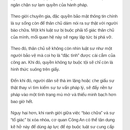
ngăn chặn sự lạm quyền của hành pháp.
Theo giới chuyên gia, đặc quyền bảo mật thông tin chính
là sự sống còn để thân chủ dám nói ra sự thật với người
bào chữa. Một khi luật sư bị buộc phải tố giác thân chủ
của mình, mối quan hệ này sẽ ngay lập tức bị phá vỡ.
Theo đó, thân chủ sẽ không còn nhìn luật sư như một
người bảo vệ mà coi họ là “đặc tình” được cài cắm của
công an. Khi đó, quyền không tự buộc tội sẽ chỉ còn là
hình thức suông trên giấy.
Đến khi đó, người dân sẽ thà im lặng hoặc che giấu sự
thật thay vì tìm kiếm sự tư vấn pháp lý, sẽ đẩy nền tư
pháp vào một tình trạng mù mờ và thiếu minh bạch hơn
bao giờ hết.
Nguy hại hơn, khi ranh giới giữa việc “bào chữa” và sự
“tố giác” bị xóa nhòa, cơ quan Công An có thể tận dụng
kẽ hở này để dùng áp lực để ép buộc luật sư cung cấp