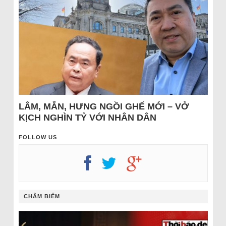
LÂM, MẪN, HƯNG NGỒI GHẾ MỚI – VỞ
KỊCH NGHÌN TỶ VỚI NHÂN DÂN
FOLLOW US
CHÂM BIẾM