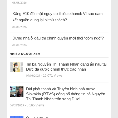
08/08/2026
Xăng E10 đối mặt nguy cơ thiếu ethanol: Vì sao cam
kết nguồn cung lại bị thử thách?
08/08/2026
Dựng nhà ở đâu thì chính quyền mới thôi “dòm ngó”?
08/08/2026
NHIỀU NGƯỜI XEM
Tin bà Nguyễn Thị Thanh Nhàn đang ẩn náu tại
Đức đã được chính thức xác nhận
07/08/2023
- 15.071 Views
Đài phát thanh và Truyền hình nhà nước
Slovakia (RTVS) công bố thông tin bà Nguyễn
Thị Thanh Nhàn trốn sang Đức!
06/08/2023
- 5.165 Views