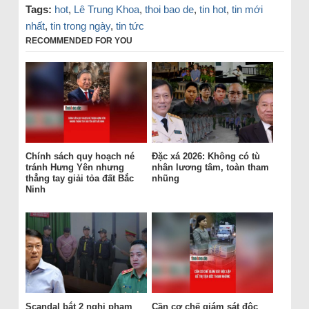
Tags:
hot
,
Lê Trung Khoa
,
thoi bao de
,
tin hot
,
tin mới
nhất
,
tin trong ngày
,
tin tức
RECOMMENDED FOR YOU
Chính sách quy hoạch né
Đặc xá 2026: Không có tù
tránh Hưng Yên nhưng
nhân lương tâm, toàn tham
thẳng tay giải tỏa đất Bắc
nhũng
Ninh
Scandal bắt 2 nghi phạm
Cần cơ chế giám sát độc