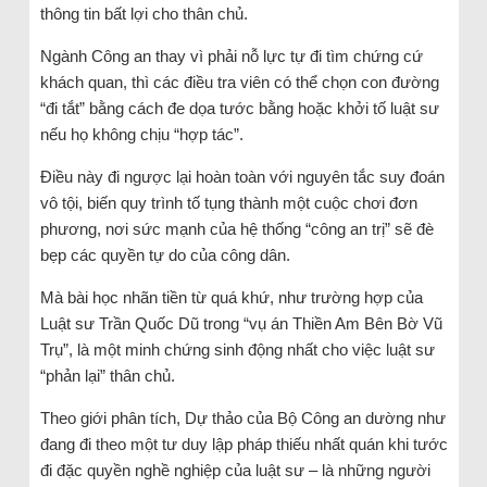
thông tin bất lợi cho thân chủ.
Ngành Công an thay vì phải nỗ lực tự đi tìm chứng cứ
khách quan, thì các điều tra viên có thể chọn con đường
“đi tắt” bằng cách đe dọa tước bằng hoặc khởi tố luật sư
nếu họ không chịu “hợp tác”.
Điều này đi ngược lại hoàn toàn với nguyên tắc suy đoán
vô tội, biến quy trình tố tụng thành một cuộc chơi đơn
phương, nơi sức mạnh của hệ thống “công an trị” sẽ đè
bẹp các quyền tự do của công dân.
Mà bài học nhãn tiền từ quá khứ, như trường hợp của
Luật sư Trần Quốc Dũ trong “vụ án Thiền Am Bên Bờ Vũ
Trụ”, là một minh chứng sinh động nhất cho việc luật sư
“phản lại” thân chủ.
Theo giới phân tích, Dự thảo của Bộ Công an dường như
đang đi theo một tư duy lập pháp thiếu nhất quán khi tước
đi đặc quyền nghề nghiệp của luật sư – là những người