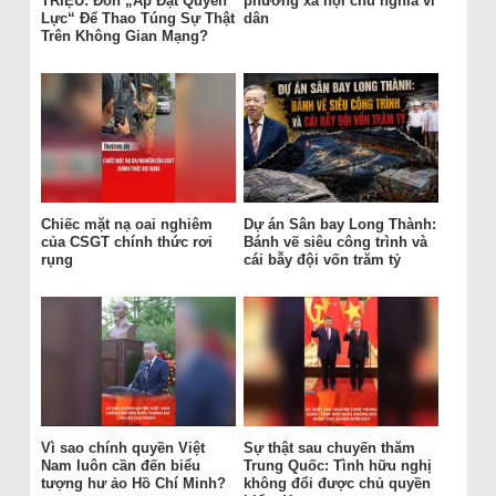
TRIỆU: Đòn „Áp Đặt Quyền
phường xã hội chủ nghĩa vì
Lực“ Để Thao Túng Sự Thật
dân
Trên Không Gian Mạng?
Chiếc mặt nạ oai nghiêm
Dự án Sân bay Long Thành:
của CSGT chính thức rơi
Bánh vẽ siêu công trình và
rụng
cái bẫy đội vốn trăm tỷ
Vì sao chính quyền Việt
Sự thật sau chuyến thăm
Nam luôn cần đến biểu
Trung Quốc: Tình hữu nghị
tượng hư ảo Hồ Chí Minh?
không đổi được chủ quyền