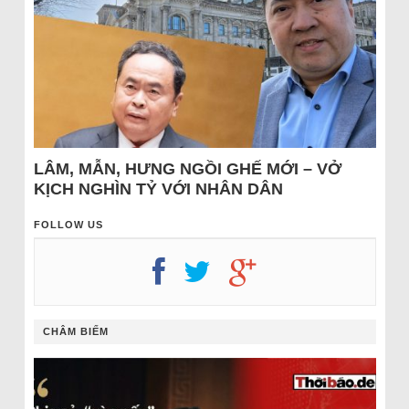
LÂM, MẪN, HƯNG NGỒI GHẾ MỚI – VỞ
KỊCH NGHÌN TỶ VỚI NHÂN DÂN
FOLLOW US
CHÂM BIẾM