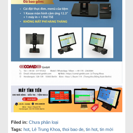
Filed in:
Chưa phân loại
Tags:
hot
,
Lê Trung Khoa
,
thoi bao de
,
tin hot
,
tin mới