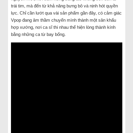
trái tim, mà đến từ khả năng bưng bô và nịnh hót quyền
lực. Chỉ cần lướt qua vài sản phẩm gần đây, có cảm giác
Vpop đang âm thầm chuyển mình thành một sân khấu
hợp xướng, nơi ca sĩ thi nhau thể hiện lòng thành kính
bằng những ca từ bay bổng.