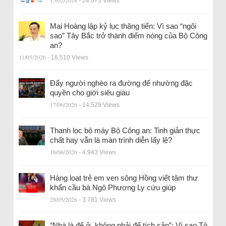
- 24.073 Views
Mai Hoàng lập kỷ lục thăng tiến: Vì sao “ngôi
sao” Tây Bắc trở thành điểm nóng của Bộ Công
an?
11/05/2026
- 18.510 Views
Đẩy người nghèo ra đường để nhường đặc
quyền cho giới siêu giàu
17/06/2026
- 14.529 Views
Thanh lọc bộ máy Bộ Công an: Tinh giản thực
chất hay vẫn là màn trình diễn lấy lệ?
16/06/2026
- 4.943 Views
Hàng loạt trẻ em ven sông Hồng viết tâm thư
khẩn cầu bà Ngô Phương Ly cứu giúp
28/05/2026
- 3.781 Views
“Nhà là để ở, không phải để tích sản”: Vì sao Tô