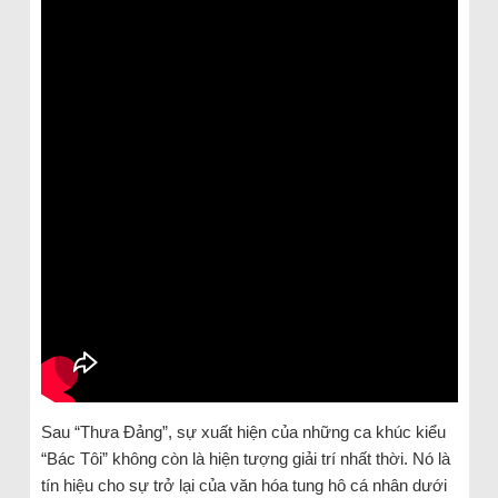
Sau “Thưa Đảng”, sự xuất hiện của những ca khúc kiểu
“Bác Tôi” không còn là hiện tượng giải trí nhất thời. Nó là
tín hiệu cho sự trở lại của văn hóa tung hô cá nhân dưới