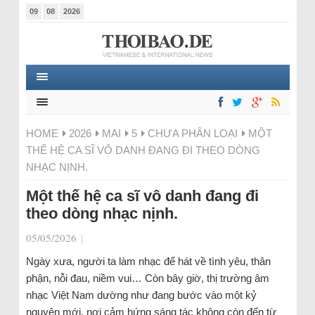
09
08
2026
HOME
2026
MAI
5
CHƯA PHÂN LOẠI
MỘT
THẾ HỆ CA SĨ VÔ DANH ĐANG ĐI THEO DÒNG
NHẠC NỊNH.
Một thế hệ ca sĩ vô danh đang đi
theo dòng nhạc nịnh.
05/05/2026
|
Ngày xưa, người ta làm nhạc để hát về tình yêu, thân
phận, nỗi đau, niềm vui… Còn bây giờ, thị trường âm
nhạc Việt Nam dường như đang bước vào một kỷ
nguyên mới, nơi cảm hứng sáng tác không còn đến từ