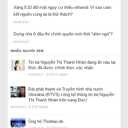
Xăng E10 đối mặt nguy cơ thiếu ethanol: Vì sao cam
kết nguồn cung lại bị thử thách?
08/08/2026
Dựng nhà ở đâu thì chính quyền mới thôi “dòm ngó”?
08/08/2026
NHIỀU NGƯỜI XEM
Tin bà Nguyễn Thị Thanh Nhàn đang ẩn náu tại
Đức đã được chính thức xác nhận
07/08/2023
- 15.071 Views
Đài phát thanh và Truyền hình nhà nước
Slovakia (RTVS) công bố thông tin bà Nguyễn
Thị Thanh Nhàn trốn sang Đức!
06/08/2023
- 5.165 Views
Ủng hộ Thoibao.de
15/02/2018