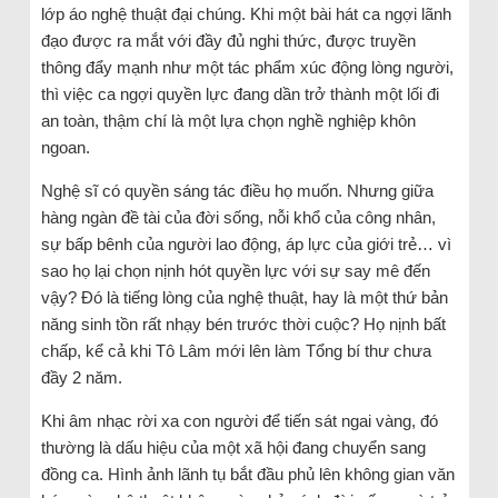
lớp áo nghệ thuật đại chúng. Khi một bài hát ca ngợi lãnh
đạo được ra mắt với đầy đủ nghi thức, được truyền
thông đẩy mạnh như một tác phẩm xúc động lòng người,
thì việc ca ngợi quyền lực đang dần trở thành một lối đi
an toàn, thậm chí là một lựa chọn nghề nghiệp khôn
ngoan.
Nghệ sĩ có quyền sáng tác điều họ muốn. Nhưng giữa
hàng ngàn đề tài của đời sống, nỗi khổ của công nhân,
sự bấp bênh của người lao động, áp lực của giới trẻ… vì
sao họ lại chọn nịnh hót quyền lực với sự say mê đến
vậy? Đó là tiếng lòng của nghệ thuật, hay là một thứ bản
năng sinh tồn rất nhạy bén trước thời cuộc? Họ nịnh bất
chấp, kể cả khi Tô Lâm mới lên làm Tổng bí thư chưa
đầy 2 năm.
Khi âm nhạc rời xa con người để tiến sát ngai vàng, đó
thường là dấu hiệu của một xã hội đang chuyển sang
đồng ca. Hình ảnh lãnh tụ bắt đầu phủ lên không gian văn