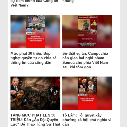
sự liêm chính của Công an
nhũng
Việt Nam?
Mức phạt 30 triệu: Bóp
Sự thật vụ án: Campuchia
nghẹt quyền tự do chia sẻ
bàn giao hai nghi phạm
thông tin của công dân
Samoa cho phía Việt Nam
sau khi tóm gọn
TĂNG MỨC PHẠT LÊN 50
Tô Lâm: Tôi quyết xây
TRIỆU: Đòn „Áp Đặt Quyền
phường xã hội chủ nghĩa vì
Lực“ Để Thao Túng Sự Thật
dân