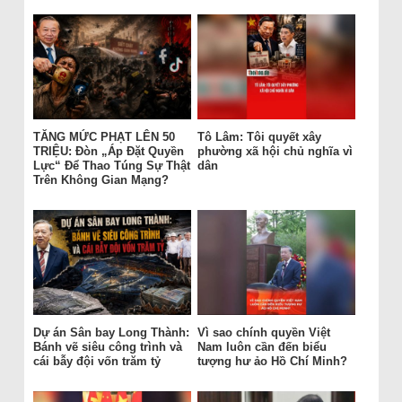
TĂNG MỨC PHẠT LÊN 50
Tô Lâm: Tôi quyết xây
TRIỆU: Đòn „Áp Đặt Quyền
phường xã hội chủ nghĩa vì
Lực“ Để Thao Túng Sự Thật
dân
Trên Không Gian Mạng?
Dự án Sân bay Long Thành:
Vì sao chính quyền Việt
Bánh vẽ siêu công trình và
Nam luôn cần đến biểu
cái bẫy đội vốn trăm tỷ
tượng hư ảo Hồ Chí Minh?