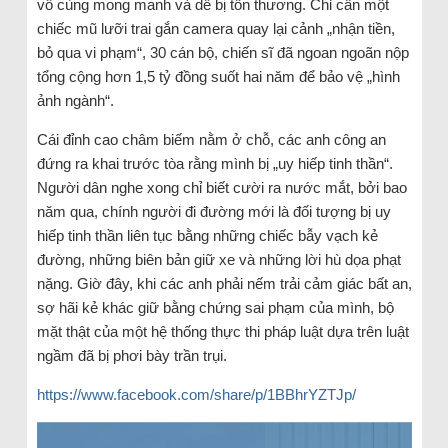
vô cùng mong manh và dễ bị tổn thương. Chỉ cần một
chiếc mũ lưỡi trai gắn camera quay lại cảnh „nhận tiền,
bỏ qua vi phạm“, 30 cán bộ, chiến sĩ đã ngoan ngoãn nộp
tổng cộng hơn 1,5 tỷ đồng suốt hai năm để bảo vệ „hình
ảnh ngành“.
Cái đỉnh cao châm biếm nằm ở chỗ, các anh công an
đứng ra khai trước tòa rằng mình bị „uy hiếp tinh thần“.
Người dân nghe xong chỉ biết cười ra nước mắt, bởi bao
năm qua, chính người đi đường mới là đối tượng bị uy
hiếp tinh thần liên tục bằng những chiếc bẫy vạch kẻ
đường, những biên bản giữ xe và những lời hù dọa phạt
nặng. Giờ đây, khi các anh phải nếm trải cảm giác bất an,
sợ hãi kẻ khác giữ bằng chứng sai phạm của mình, bộ
mặt thật của một hệ thống thực thi pháp luật dựa trên luật
ngầm đã bị phơi bày trần trụi.
https://www.facebook.com/share/p/1BBhrYZTJp/