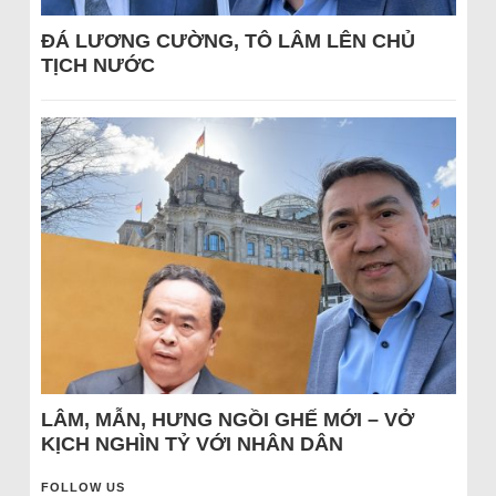
ĐÁ LƯƠNG CƯỜNG, TÔ LÂM LÊN CHỦ
TỊCH NƯỚC
LÂM, MẪN, HƯNG NGỒI GHẾ MỚI – VỞ
KỊCH NGHÌN TỶ VỚI NHÂN DÂN
FOLLOW US