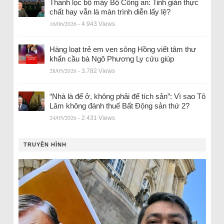
Thanh lọc bộ máy Bộ Công an: Tinh giản thực
chất hay vẫn là màn trình diễn lấy lệ?
16/06/2026
- 4.943 Views
Hàng loạt trẻ em ven sông Hồng viết tâm thư
khẩn cầu bà Ngô Phương Ly cứu giúp
28/05/2026
- 3.782 Views
“Nhà là để ở, không phải để tích sản”: Vì sao Tô
Lâm không đánh thuế Bất Động sản thứ 2?
24/05/2026
- 2.431 Views
TRUYỀN HÌNH