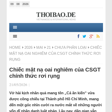
09
08
2026
HOME
2026
MAI
21
CHƯA PHÂN LOẠI
CHIẾC
MẶT NẠ OAI NGHIÊM CỦA CSGT CHÍNH THỨC RƠI
RỤNG
Chiếc mặt nạ oai nghiêm của CSGT
chính thức rơi rụng
21/05/2026
|
Vở hài kịch nhân quả mang tên „Cá ăn kiến“ vừa
được công chiếu tại Thành phố Hồ Chí Minh, mang
đến một góc nhìn cười ra nước mắt về những người
vốn dĩ nhân danh luật pháp. Lâu nay, dân gian vẫn