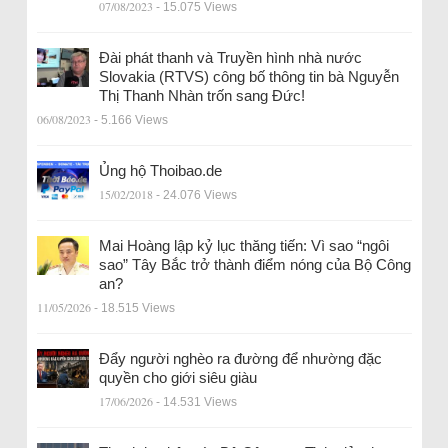
07/08/2023
- 15.075 Views
Đài phát thanh và Truyền hình nhà nước
Slovakia (RTVS) công bố thông tin bà Nguyễn
Thị Thanh Nhàn trốn sang Đức!
06/08/2023
- 5.166 Views
Ủng hộ Thoibao.de
15/02/2018
- 24.076 Views
Mai Hoàng lập kỷ lục thăng tiến: Vì sao “ngôi
sao” Tây Bắc trở thành điểm nóng của Bộ Công
an?
11/05/2026
- 18.515 Views
Đẩy người nghèo ra đường để nhường đặc
quyền cho giới siêu giàu
17/06/2026
- 14.531 Views