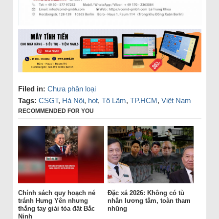
Filed in:
Chưa phân loại
Tags:
CSGT
,
Hà Nội
,
hot
,
Tô Lâm
,
TP.HCM
,
Việt Nam
RECOMMENDED FOR YOU
Chính sách quy hoạch né
Đặc xá 2026: Không có tù
tránh Hưng Yên nhưng
nhân lương tâm, toàn tham
thẳng tay giải tỏa đất Bắc
nhũng
Ninh