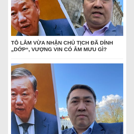
TÔ LÂM VỪA NHẬN CHỦ TỊCH ĐÃ DÍNH
„DỚP“, VƯỢNG VIN CÓ ÂM MƯU GÌ?